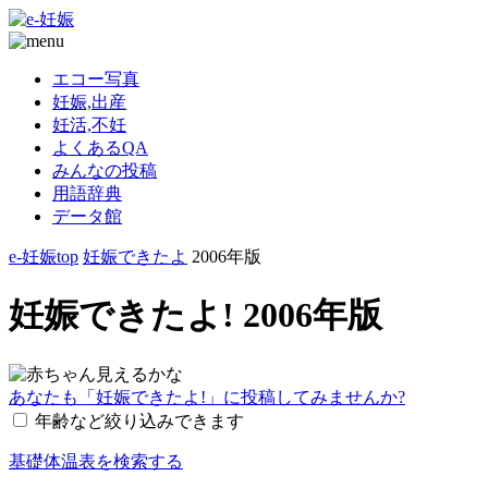
エコー写真
妊娠,出産
妊活,不妊
よくあるQA
みんなの投稿
用語辞典
データ館
e-妊娠top
妊娠できたよ
2006年版
妊娠できたよ! 2006年版
あなたも「妊娠できたよ!」に投稿してみませんか?
年齢など絞り込みできます
基礎体温表を検索する