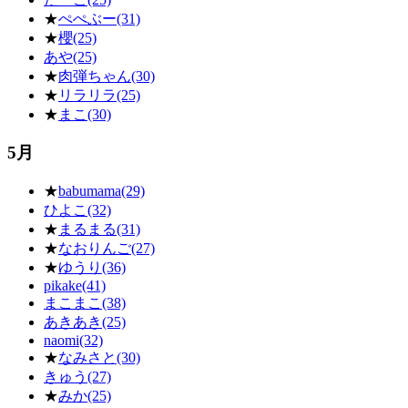
★
ぺぺぶー(31)
★
櫻(25)
あや(25)
★
肉弾ちゃん(30)
★
リラリラ(25)
★
まこ(30)
5月
★
babumama(29)
ひよこ(32)
★
まるまる(31)
★
なおりんご(27)
★
ゆうり(36)
pikake(41)
まこまこ(38)
あきあき(25)
naomi(32)
★
なみさと(30)
きゅう(27)
★
みか(25)