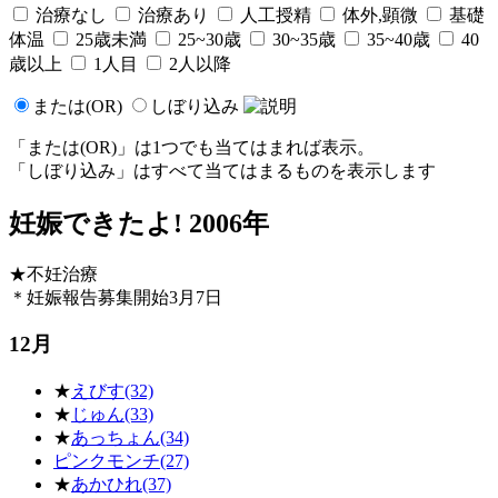
治療なし
治療あり
人工授精
体外,顕微
基礎
体温
25歳未満
25~30歳
30~35歳
35~40歳
40
歳以上
1人目
2人以降
または(OR)
しぼり込み
「または(OR)」は
1つでも
当てはまれば表示。
「しぼり込み」は
すべて
当てはまるものを表示します
妊娠できたよ! 2006年
★
不妊治療
＊妊娠報告募集開始3月7日
12月
★
えびす(32)
★
じゅん(33)
★
あっちょん(34)
ピンクモンチ(27)
★
あかひれ(37)