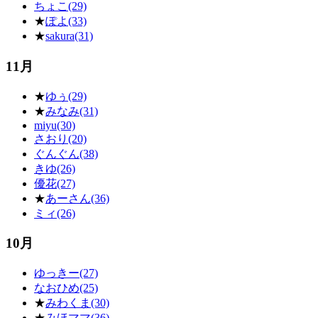
ちょこ(29)
★
ぽよ(33)
★
sakura(31)
11月
★
ゆぅ(29)
★
みなみ(31)
miyu(30)
さおり(20)
ぐんぐん(38)
きゆ(26)
優花(27)
★
あーさん(36)
ミィ(26)
10月
ゆっきー(27)
なおひめ(25)
★
みわくま(30)
★
みほママ(36)