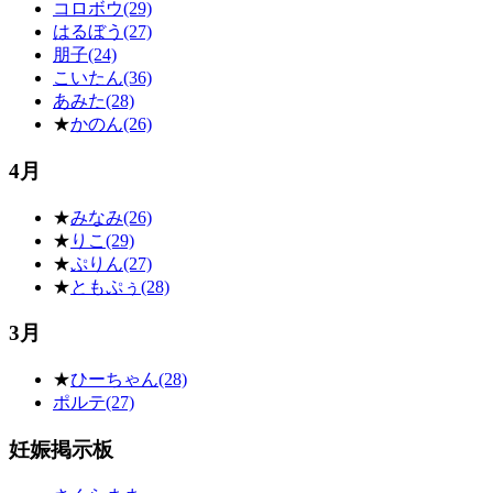
コロボウ(29)
はるぼう(27)
朋子(24)
こいたん(36)
あみた(28)
★
かのん(26)
4月
★
みなみ(26)
★
りこ(29)
★
ぷりん(27)
★
ともぷぅ(28)
3月
★
ひーちゃん(28)
ポルテ(27)
妊娠掲示板