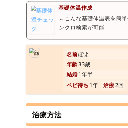
基礎体温作成
←こんな基礎体温表を簡単
ンクロ検索が可能
名前
ぽよ
年齢
33歳
結婚
1年半
ベビ待ち
1年
治療
2回
治療方法