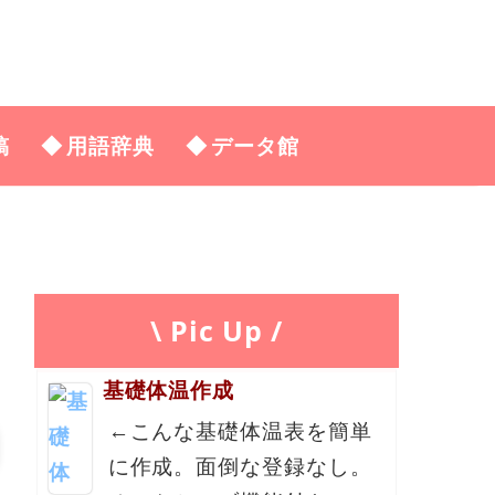
稿
用語辞典
データ館
\ Pic Up /
基礎体温作成
←こんな基礎体温表を簡単
に作成。面倒な登録なし。