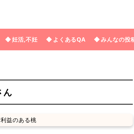
妊活,不妊
よくあるQA
みんなの投
さん