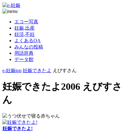
エコー写真
妊娠,出産
妊活,不妊
よくあるQA
みんなの投稿
用語辞典
データ館
e-妊娠top
妊娠できたよ
えびすさん
妊娠できたよ2006 えびすさ
ん
妊娠できたよ!