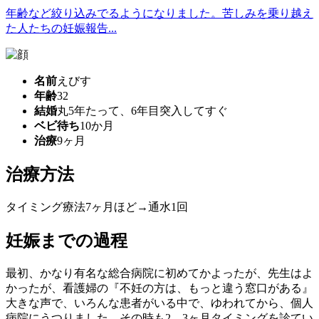
年齢など絞り込みでるようになりました。苦しみを乗り越え
た人たちの妊娠報告...
名前
えびす
年齢
32
結婚
丸5年たって、6年目突入してすぐ
ベビ待ち
10か月
治療
9ヶ月
治療方法
タイミング療法7ヶ月ほど→通水1回
妊娠までの過程
最初、かなり有名な総合病院に初めてかよったが、先生はよ
かったが、看護婦の『不妊の方は、もっと違う窓口がある』
大きな声で、いろんな患者がいる中で、ゆわれてから、個人
病院にうつりました。その時も2、3ヶ月タイミングを診てい