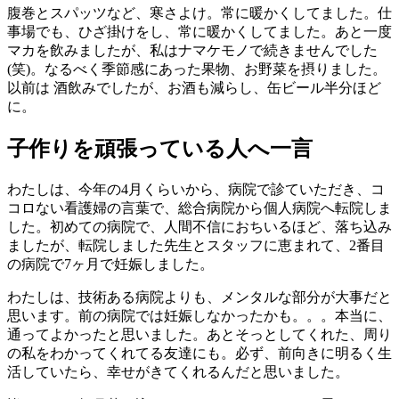
腹巻とスパッツなど、寒さよけ。常に暖かくしてました。仕
事場でも、ひざ掛けをし、常に暖かくしてました。あと一度
マカを飲みましたが、私はナマケモノで続きませんでした
(笑)。なるべく季節感にあった果物、お野菜を摂りました。
以前は 酒飲みでしたが、お酒も減らし、缶ビール半分ほど
に。
子作りを頑張っている人へ一言
わたしは、今年の4月くらいから、病院で診ていただき、コ
コロない看護婦の言葉で、総合病院から個人病院へ転院しま
した。初めての病院で、人間不信におちいるほど、落ち込み
ましたが、転院しました先生とスタッフに恵まれて、2番目
の病院で7ヶ月で妊娠しました。
わたしは、技術ある病院よりも、メンタルな部分が大事だと
思います。前の病院では妊娠しなかったかも。。。本当に、
通ってよかったと思いました。あとそっとしてくれた、周り
の私をわかってくれてる友達にも。必ず、前向きに明るく生
活していたら、幸せがきてくれるんだと思いました。