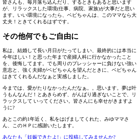
皆さんも、毎月落ち込んだり、するときもあると思います
が、リラックスした環境(仕事、病院、家族)が大事だと思い
ます。いい環境になったら、ベビちゃんは、このママなら大
丈夫！ときてくれるはずです。
その他何でもご自由に
私は、結婚して長い月日がたってしまい、最終的には本当に
今年ほしい！と思った年まで産婦人科に行かなかったこと
を、後悔してます。でも周りのプレッシャーに負けない強い
意志と、強く夫婦がベビちゃんを望んだときに、ベビちゃん
はきてくれるんだなぁと実感しました。
今までは、愛がたりなかったんだなぁ。。思います。夢は叶
うもんなんだ！とあきらめず、がんばり過ぎないことで、リ
ラックスして いってください。皆さんにも幸せがきますよ
うに?
あとこの約1年近く、私をはげましてくれた、みゆママさ
ん、このＨＰに感謝いたします。
あなたも「妊娠できたよ!」に投稿してみませんか?