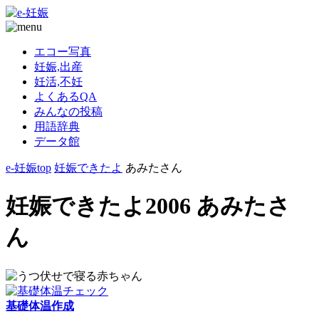
エコー写真
妊娠,出産
妊活,不妊
よくあるQA
みんなの投稿
用語辞典
データ館
e-妊娠top
妊娠できたよ
あみたさん
妊娠できたよ2006 あみたさ
ん
基礎体温作成