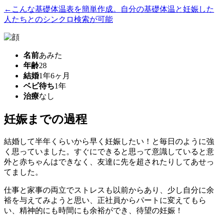
←こんな基礎体温表を簡単作成。自分の基礎体温と妊娠した
人たちとのシンクロ検索が可能
名前
あみた
年齢
28
結婚
1年6ヶ月
ベビ待ち
1年
治療
なし
妊娠までの過程
結婚して半年くらいから早く妊娠したい！と毎日のように強
く思っていました。すぐにできると思って意識していると意
外と赤ちゃんはできなく、友達に先を超されたりしてあせっ
てました。
仕事と家事の両立でストレスも以前からあり、少し自分に余
裕を与えてみようと思い、正社員からパートに変えてもら
い、精神的にも時間にも余裕ができ、待望の妊娠！