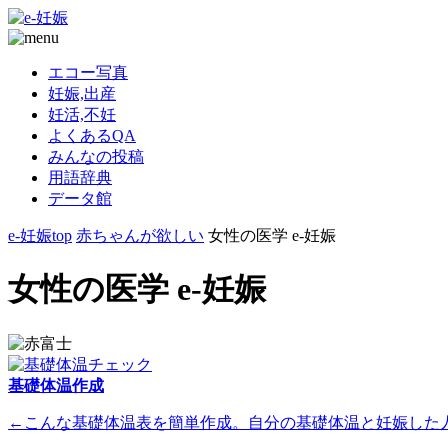
エコー写真
妊娠,出産
妊活,不妊
よくあるQA
みんなの投稿
用語辞典
データ館
e-妊娠top
赤ちゃんが欲しい
女性の医学 e-妊娠
女性の医学 e-妊娠
基礎体温作成
←こんな基礎体温表を簡単作成。自分の基礎体温と妊娠した