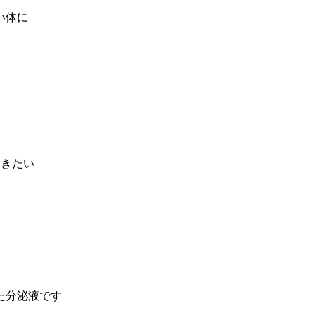
い体に
おきたい
た分泌液です