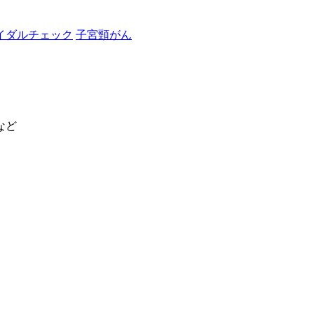
イダルチェック
子宮頸がん
など