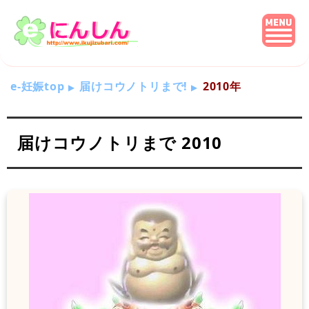
e-妊娠top
届けコウノトリまで!
2010年
届けコウノトリまで 2010