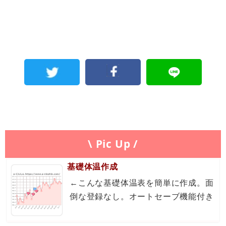
\ Pic Up /
基礎体温作成
←こんな基礎体温表を簡単に作成。面
倒な登録なし。オートセーブ機能付き