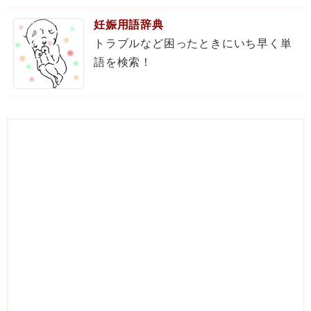
妊娠用語辞典
トラブルなど困ったときにいち早く単
語を検索！