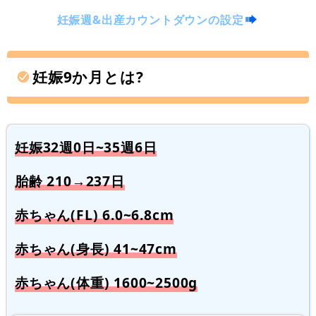
妊娠週&出産カウントダウンの設定
妊娠9か月とは?
妊娠32週0日~35週6日
胎齢 210→237日
赤ちゃん(FL) 6.0~6.8cm
赤ちゃん(身長) 41~47cm
赤ちゃん(体重) 1600~2500g