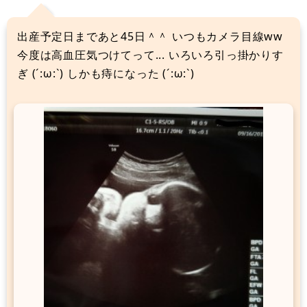
出産予定日まであと45日＾＾ いつもカメラ目線ww
今度は高血圧気つけてって... いろいろ引っ掛かりす
ぎ (´:ω:`) しかも痔になった (´:ω:`)