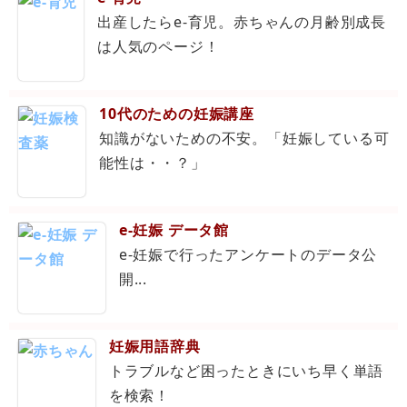
出産したらe-育児。赤ちゃんの月齢別成長
は人気のページ！
10代のための妊娠講座
知識がないための不安。「妊娠している可
能性は・・？」
e-妊娠 データ館
e-妊娠で行ったアンケートのデータ公
開...
妊娠用語辞典
トラブルなど困ったときにいち早く単語
を検索！