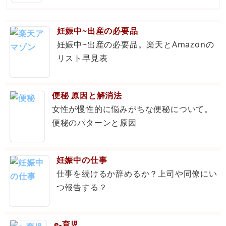
妊娠中~出産の必要品
妊娠中~出産の必要品。楽天とAmazonの
リスト早見表
便秘 原因と解消法
女性が慢性的に悩みがちな便秘について。
便秘のパターンと原因
妊娠中の仕事
仕事を続けるか辞めるか？上司や同僚にい
つ報告する？
e-育児