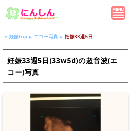
e-妊娠top
エコー写真
妊娠33週5日
妊娠33週5日(33w5d)の超音波(エ
コー)写真