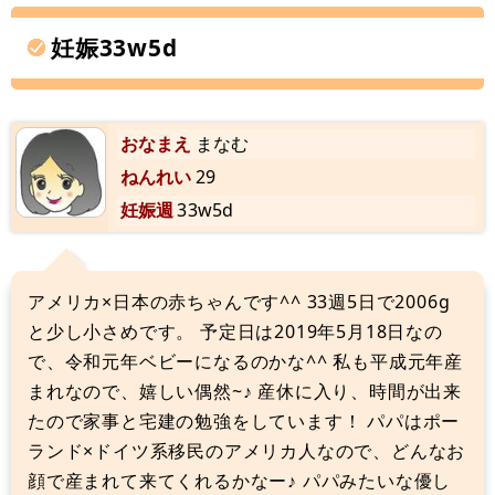
妊娠33w5d
おなまえ
まなむ
ねんれい
29
妊娠週
33w5d
アメリカ×日本の赤ちゃんです^^ 33週5日で2006g
と少し小さめです。 予定日は2019年5月18日なの
で、令和元年ベビーになるのかな^^ 私も平成元年産
まれなので、嬉しい偶然~♪ 産休に入り、時間が出来
たので家事と宅建の勉強をしています！ パパはポー
ランド×ドイツ系移民のアメリカ人なので、どんなお
顔で産まれて来てくれるかなー♪ パパみたいな優し