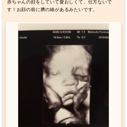
赤ちゃんの顔をしていて愛おしくて、仕方ないで
す！お顔の前に臍の緒があるみたいです。