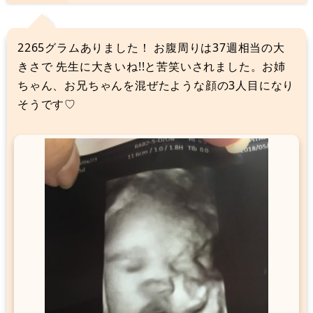
2265グラムありました！ お腹周りは37週相当の大
きさで 先生に大きいね!!と苦笑いされました。お姉
ちゃん、お兄ちゃんを混ぜたような顔の3人目になり
そうです♡