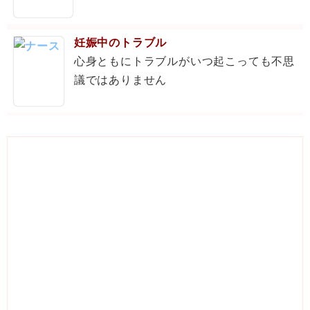
妊娠中のトラブル
心身ともにトラブルがいつ起こっても不思
議ではありません