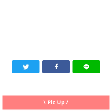
\ Pic Up /