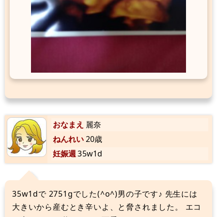
おなまえ
麗奈
ねんれい
20歳
妊娠週
35w1d
35w1dで 2751gでした(^o^)男の子です♪ 先生には
大きいから産むとき辛いよ、と脅されました。 エコ