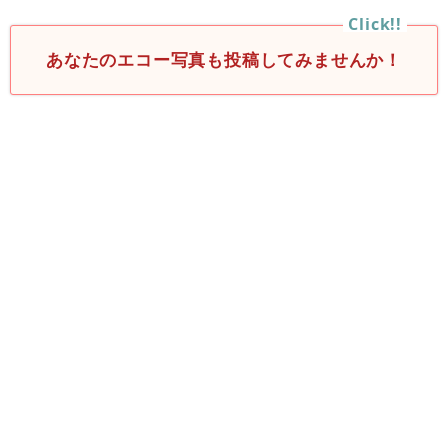
あなたのエコー写真も投稿してみませんか！