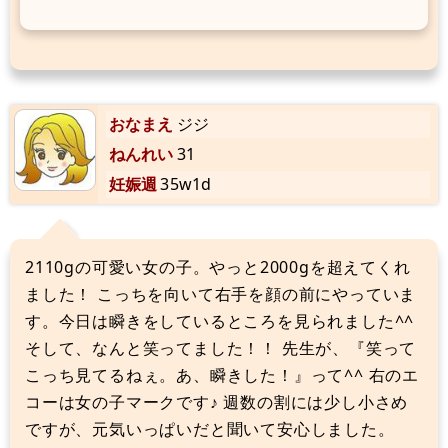
おなまえ
ジジ
ねんれい
31
妊娠週
35w1d
2110gの可愛い女の子。やっと2000gを超えてくれ
ました！ こっちを向いて右手を顔の前にやっていま
す。今日は瞬きをしているところを見られました^^
そして、なんと笑ってました！！ 先生が、『笑って
こっち見てるねぇ。あ、瞬きした！』って^^ 右のエ
コーは女の子マークです♪ 週数の割には少し小さめ
ですが、元気いっぱいだと聞いて安心しました。