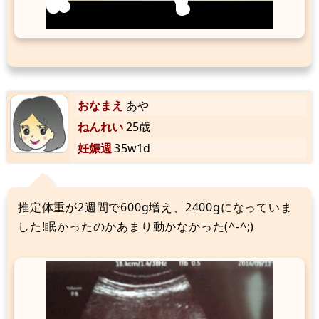
おなまえ
あや
ねんれい
25歳
妊娠週
35w1d
推定体重が2週間で600g増え、2400gになっていま
した!眠かったのかあまり動かなかった(^-^;)