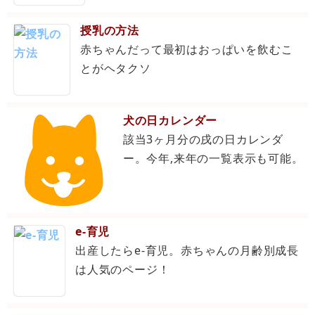
授乳の方法
赤ちゃんだって最初はおっぱいを飲むこ
とがヘタクソ
犬の日カレンダー
該当3ヶ月分の戌の日カレンダ
ー。今年,来年の一覧表示も可能。
e-育児
出産したらe-育児。赤ちゃんの月齢別成長
は人気のページ！