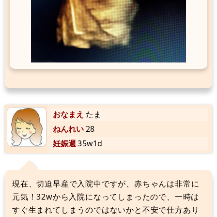
おなまえ
たま
ねんれい
28
妊娠週
35w1d
現在、切迫早産で入院中ですが、赤ちゃんは非常に
元気！32wから入院になってしまったので、一時は
すぐ生まれてしまうのではないかと不安で仕方あり