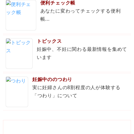
便利チェック帳
あなたに変わってチェックする便利
帳...
トピックス
妊娠中、不妊に関わる最新情報を集めて
います
妊娠中ののつわり
実に妊婦さんの8割程度の人が体験する
「つわり」について