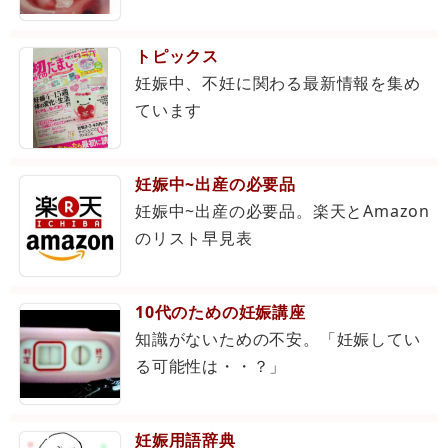
犬の日カレンダー
トピックス
妊娠中、不妊に関わる最新情報を集め
該当3ヶ月分の戌の日カレンダー。今年,来年の一覧表
ています
示も可能。「もし妊娠してたら戌の日はいつ?」ってと
きにも。
妊娠中~出産の必要品
妊娠リスクスコア
妊娠中~出産の必要品。楽天とAmazon
のリスト早見表
厚生労働省が作成したものを元に、全国に先駆けて配
布している滋賀県のリスク評価表を参考にしていま
10代のための妊娠講座
す。
知識がないための不安。「妊娠してい
る可能性は・・？」
妊娠何週？
妊娠用語辞典
今日が「妊娠何ヶ月で何週と何日か？」、あるいは出