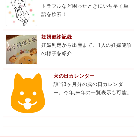
トラブルなど困ったときにいち早く単
産予定日までの日数を簡単に調べられるチェッカーで
語を検索！
す。
陣痛間隔チェッカー
妊婦健診記録
妊娠判定から出産まで、1人の妊婦健診
陣痛の間隔をインターネット上で測れる便利なチェッ
の様子を紹介
カーです。間隔の時間や持続時間をチェックできま
す。
犬の日カレンダー
該当3ヶ月分の戌の日カレンダ
赤ちゃんは何才？
ー。今年,来年の一覧表示も可能。
出産日を入力すると、赤ちゃんが今何歳（○ヶ月と○
日）かが簡単に調べられるチェッカーです。