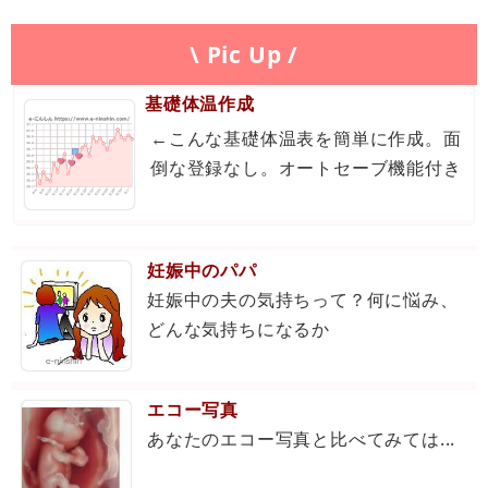
基礎体温表作成、チェック
\ Pic Up /
毎日の基礎体温表を保存できて、基礎体温グラフが妊
娠するのに適していたかもチェックできます。
基礎体温作成
←こんな基礎体温表を簡単に作成。面
妊娠したときの基礎体温表検索
倒な登録なし。オートセーブ機能付き
妊娠した人の基礎体温表が検索できます。自分の基礎
体温表を表示させて比べたり、その方の「妊娠できた
妊娠中のパパ
よ！」を読むことも。
妊娠中の夫の気持ちって？何に悩み、
どんな気持ちになるか
出産予定日はいつ？
エコー写真
最後の生理が始まった日を入力すれば、出産予定日を
あなたのエコー写真と比べてみては...
一発で表示します。出産予定日を知りたいときに。