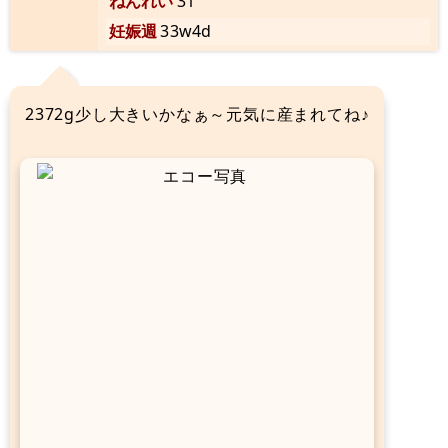
ねんれい
31
妊娠週
33w4d
2372g少し大きいかなぁ～元気に産まれてね♪