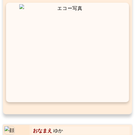
おなまえ
ゆか