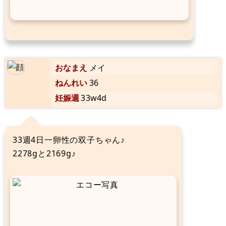
おなまえ
メイ
ねんれい
36
妊娠週
33w4d
33週4日一卵性の双子ちゃん♪
2278gと2169g♪