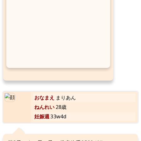
おなまえ
まりあん
ねんれい
28歳
妊娠週
33w4d