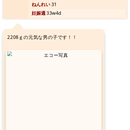
ねんれい
31
妊娠週
33w4d
2208ｇの元気な男の子です！！