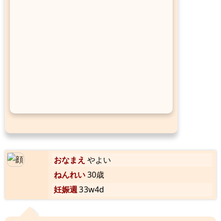
おなまえ
やよい
ねんれい
30歳
妊娠週
33w4d