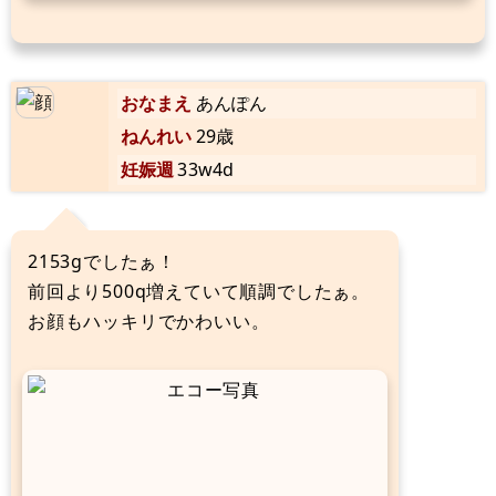
おなまえ
あんぽん
ねんれい
29歳
妊娠週
33w4d
2153gでしたぁ！
前回より500q増えていて順調でしたぁ。
お顔もハッキリでかわいい。