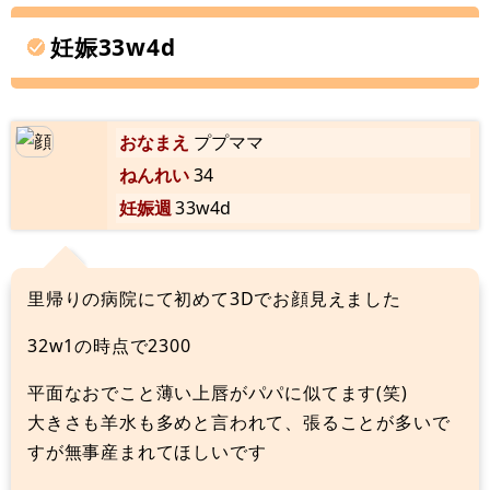
妊娠33w4d
おなまえ
ププママ
ねんれい
34
妊娠週
33w4d
里帰りの病院にて初めて3Dでお顔見えました
32w1の時点で2300
平面なおでこと薄い上唇がパパに似てます(笑)
大きさも羊水も多めと言われて、張ることが多いで
すが無事産まれてほしいです