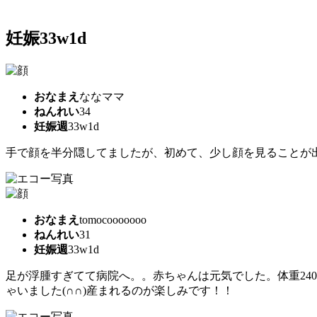
妊娠33w1d
おなまえ
ななママ
ねんれい
34
妊娠週
33w1d
手で顔を半分隠してましたが、初めて、少し顔を見ることが出
おなまえ
tomocooooooo
ねんれい
31
妊娠週
33w1d
足が浮腫すぎてて病院へ。。赤ちゃんは元気でした。体重240
ゃいました(∩∩)産まれるのが楽しみです！！