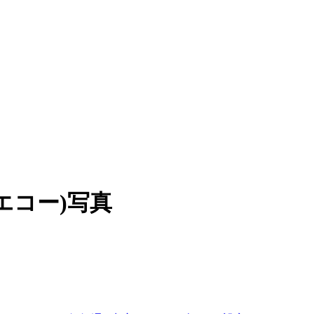
(エコー)写真