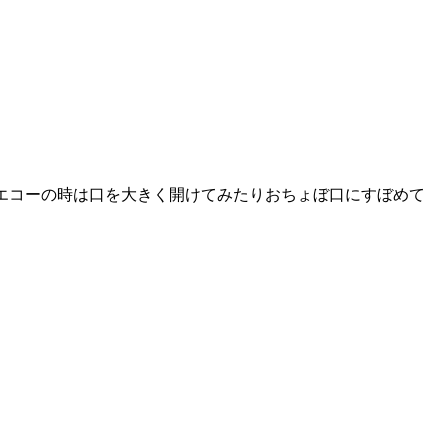
;; エコーの時は口を大きく開けてみたりおちょぼ口にすぼめて