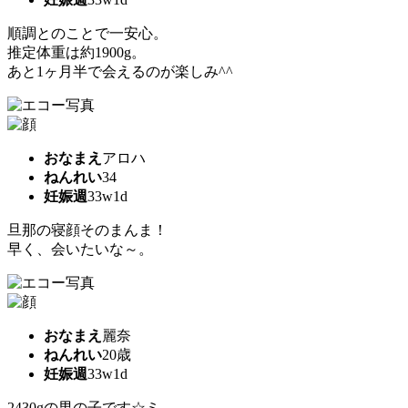
順調とのことで一安心。
推定体重は約1900g。
あと1ヶ月半で会えるのが楽しみ^^
おなまえ
アロハ
ねんれい
34
妊娠週
33w1d
旦那の寝顔そのまんま！
早く、会いたいな～。
おなまえ
麗奈
ねんれい
20歳
妊娠週
33w1d
2430gの男の子です☆ミ