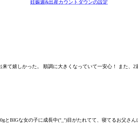
妊娠週&出産カウントダウンの設定
来て嬉しかった。 順調に大きくなっていて一安心！ また、2
0gとBIGな女の子に成長中(°_°)目がたれてて、寝てるお父