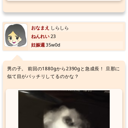
おなまえ
しらしら
ねんれい
23
妊娠週
35w0d
男の子。 前回の1880gから2390gと急成長！ 旦那に
似て目がパッチリしてるのかな？