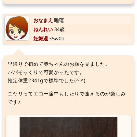
おなまえ
睡蓮
ねんれい
34歳
妊娠週
35w0d
里帰りで初めて赤ちゃんのお顔を見ました。
パパそっくりで可愛かったです。
推定体重2341gで標準でした(^-^)
ニヤリってエコー途中もしたりで逢えるのが楽しみ
です♪