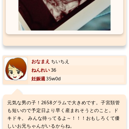
おなまえ
ちいちえ
ねんれい
36
妊娠週
35w0d
元気な男の子！2658グラムで大きめです。子宮頚管
も短いので予定日より早く産まれそうとのこと。ド
キドキ。 みんな待ってるよ～！！！おもしろくて優
しいお兄ちゃんがいるからね。