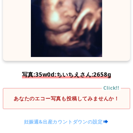
写真:35w0d:ちいちえさん:2658g
あなたのエコー写真も投稿してみませんか！
妊娠週&出産カウントダウンの設定