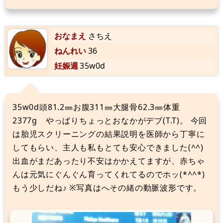
おなまえ
さちえ
ねんれい
36
妊娠週
35w0d
35w0d頭81.2㎜お腹311㎜大腿骨62.3㎜体重
2377g やっぱりちょっとおなかがデブ(T.T)。 今回
は胎児スクリーニングの結果説明を医師から丁寧に
してもらい、主人も私もとても安心できました(^^)
出血がまだあったり不安はかかえてますが、赤ちゃ
んは元気にぐんぐん育ってくれてるのでホッ(*^^*)
もう少しだね♪ ※写真はへその緒の動脈波形です。