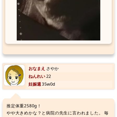
おなまえ
さやか
ねんれい
22
妊娠週
35w0d
推定体重2580g！
やや大きめかな？と病院の先生に言われました。 毎