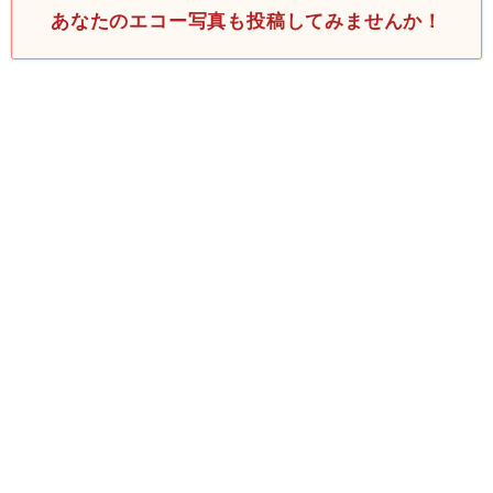
あなたのエコー写真も投稿してみませんか！