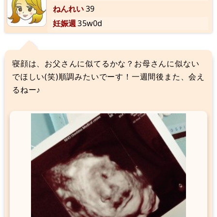
ねんれい
39
妊娠週
35w0d
寝顔は、お父さんに似てるかな？お母さんに似ない
でほしい(笑)順調みたいでーす！一週間後また、会え
るねー♪