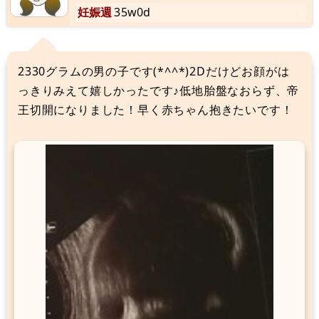
妊娠週
35w0d
2330グラムの男の子です(*^^*)2Dだけどお顔がは
っきりみえて嬉しかったです♪低地胎盤なおらず、帝
王切開になりました！早く赤ちゃん抱きたいです！