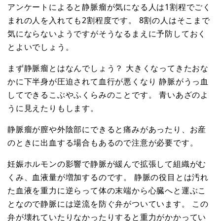
アンケートによると静脈瘤が気になる人は1割程でごく
まれの人を入れても2割程度です。 8割の人はそこまで
気にならないようですがそうなるまえに予防しておく
とよいでしょう。
まず静脈瘤とはなんでしょう？ 大きくなってきたおな
かに下半身が圧迫されて血行が悪くなり 静脈がうっ血
してできるこぶやふくらみのことです。 青いあざのよ
うに見えたりもします。
静脈瘤が膣や外陰部にできると痛みがあったり、お産
のときに出血する場合もあるので注意が必要です。
妊娠ホルモンの影響で静脈が緩んで拡張して組織がむ
くみ、血液量が増加するのです。 静脈の役目とは汚れ
た血液を重力に逆らって体の末端から心臓へと運ぶこ
となので静脈には逆流を防ぐ弁がついています。 この
弁が壊れていたりなかったりすると重力がかかってい