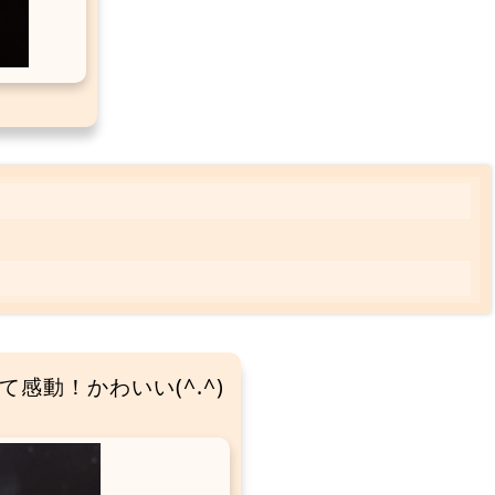
感動！かわいい(^.^)