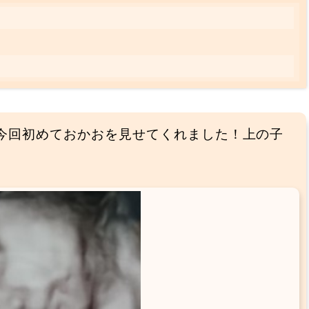
 今回初めておかおを見せてくれました！上の子