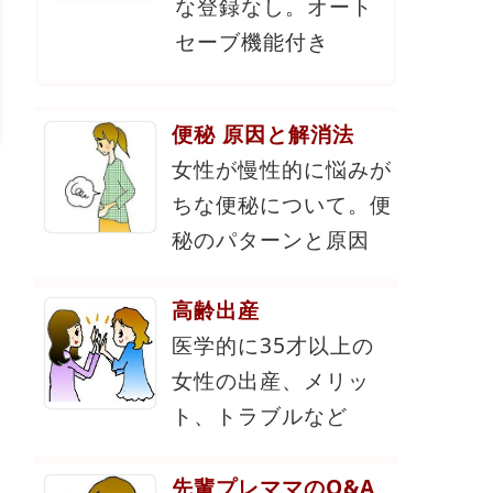
な登録なし。オート
セーブ機能付き
便秘 原因と解消法
女性が慢性的に悩みが
ちな便秘について。便
秘のパターンと原因
高齢出産
医学的に35才以上の
女性の出産、メリッ
ト、トラブルなど
先輩プレママのQ&A