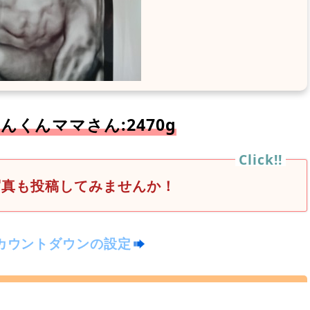
じんくんママさん:2470g
写真も投稿してみませんか！
カウントダウンの設定