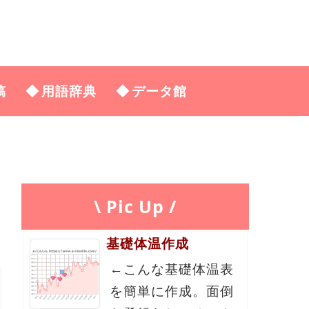
稿
用語辞典
データ館
\ Pic Up /
基礎体温作成
←こんな基礎体温表
を簡単に作成。面倒