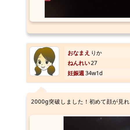
おなまえ
りか
ねんれい
27
妊娠週
34w1d
2000g突破しました！初めて顔が見れて