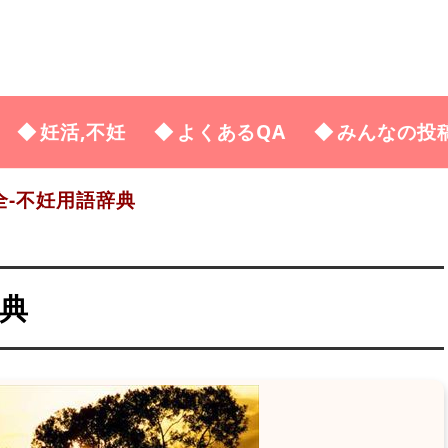
妊活,不妊
よくあるQA
みんなの投
-不妊用語辞典
辞典