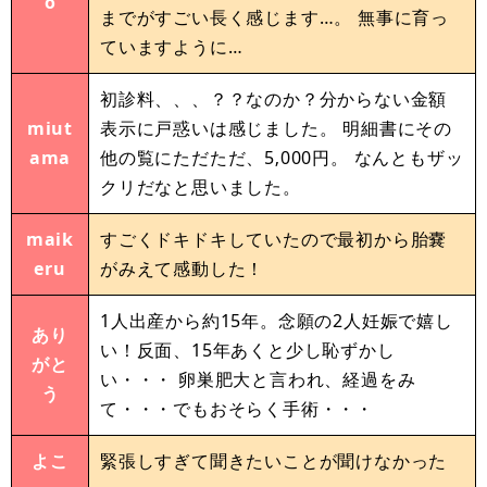
o
までがすごい長く感じます…。 無事に育っ
ていますように…
初診料、、、？？なのか？分からない金額
miut
表示に戸惑いは感じました。 明細書にその
ama
他の覧にただただ、5‚000円。 なんともザッ
クリだなと思いました。
maik
すごくドキドキしていたので最初から胎嚢
eru
がみえて感動した！
1人出産から約15年。念願の2人妊娠で嬉し
あり
い！反面、15年あくと少し恥ずかし
がと
い・・・ 卵巣肥大と言われ、経過をみ
う
て・・・でもおそらく手術・・・
よこ
緊張しすぎて聞きたいことが聞けなかった