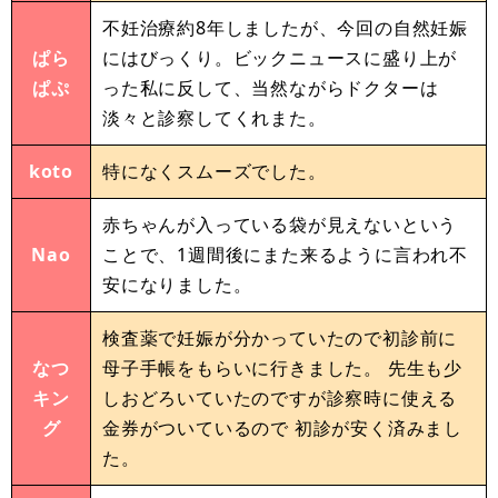
不妊治療約8年しましたが、今回の自然妊娠
ぱら
にはびっくり。ビックニュースに盛り上が
ぱぷ
った私に反して、当然ながらドクターは
淡々と診察してくれまた。
koto
特になくスムーズでした。
赤ちゃんが入っている袋が見えないという
Nao
ことで、1週間後にまた来るように言われ不
安になりました。
検査薬で妊娠が分かっていたので初診前に
なつ
母子手帳をもらいに行きました。 先生も少
キン
しおどろいていたのですが診察時に使える
グ
金券がついているので 初診が安く済みまし
た。