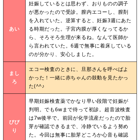
妊娠しているとは思わず、おりものの調子
が悪かったので受診。膣内エコーし、膣剤
を入れていた。逆算すると、妊娠3週にあた
あい
る時期だった。子宮内膜が厚くなってるか
ら、そろそろ生理が来るね。なんて医師か
ら言われていた。6週で無事に着床している
のが分かり、安心しました。
エコー検査のときに、旦那さんを呼べばよ
まし
かった！一緒に赤ちゃんの鼓動を見たかっ
ろ
た(^^♪
早期妊娠検査薬でかなり早い段階で妊娠が
判明。でも6wまで待って初診。超音波検査
は7w後半で。前回が化学流産だったので胎
びび
芽が確認できるまで、冷静でいるよう努め
り
た。今回は無事に胎芽どころか心音も確認