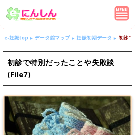
e-妊娠top
データ館マップ
妊娠初期データ
初診で特
初診で特別だったことや失敗談
(File7)