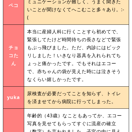
ミュニケーションが難しく、うまく聞きた
ペコ
いことが聞けなくてへこむこと多々あり。:-
(
本当に産婦人科に行くことすら初めてで、
緊張してたけど時間待ちの長さなどで緊張
チョ
もぶっ飛びました。ただ、内診にはビック
コた
リしました！いきなり器具を入れられてち
ん
ょっと痛かったです。でもそれはエコー
で、赤ちゃんの袋が見えた時には泣きそう
なくらい嬉しかったです。
尿検査が必要だってことを知らず、トイレ
yuka
を済ませてから病院に行ってしまった。
年齢的（43歳）なこともあってか、エコー
写真を見せてもらってすぐに流産の確立
（数字）を言われました。子宮の中に見え