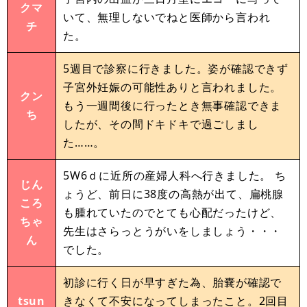
クマ
いて、無理しないでねと医師から言われ
チ
た。
5週目で診察に行きました。姿が確認できず
子宮外妊娠の可能性ありと言われました。
クン
もう一週間後に行ったとき無事確認できま
ち
したが、その間ドキドキで過ごしまし
た……。
5W6ｄに近所の産婦人科へ行きました。 ち
じん
ょうど、前日に38度の高熱が出て、扁桃腺
ころ
も腫れていたのでとても心配だったけど、
ちゃ
先生はさらっとうがいをしましょう・・・
ん
でした。
初診に行く日が早すぎた為、胎嚢が確認で
tsun
きなくて不安になってしまったこと。2回目