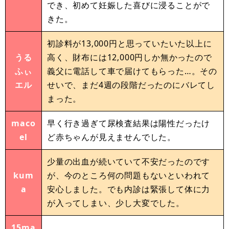
でき、初めて妊娠した喜びに浸ることがで
きた。
初診料が13‚000円と思っていたいた以上に
うる
高く、財布には12‚000円しか無かったので
ふぃ
義父に電話して車で届けてもらった…。その
エル
せいで、まだ4週の段階だったのにバレてし
まった。
maco
早く行き過ぎて尿検査結果は陽性だったけ
el
ど赤ちゃんが見えませんでした。
少量の出血が続いていて不安だったのです
kum
が、今のところ何の問題もないといわれて
a
安心しました。でも内診は緊張して体に力
が入ってしまい、少し大変でした。
15ma