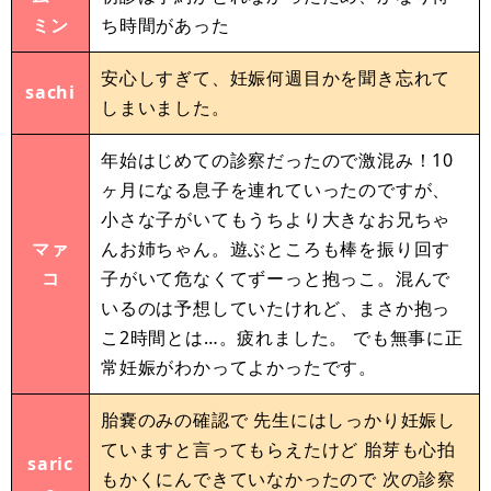
ミン
ち時間があった
安心しすぎて、妊娠何週目かを聞き忘れて
sachi
しまいました。
年始はじめての診察だったので激混み！10
ヶ月になる息子を連れていったのですが、
小さな子がいてもうちより大きなお兄ちゃ
マァ
んお姉ちゃん。遊ぶところも棒を振り回す
コ
子がいて危なくてずーっと抱っこ。混んで
いるのは予想していたけれど、まさか抱っ
こ2時間とは…。疲れました。 でも無事に正
常妊娠がわかってよかったです。
胎嚢のみの確認で 先生にはしっかり妊娠し
ていますと言ってもらえたけど 胎芽も心拍
saric
もかくにんできていなかったので 次の診察