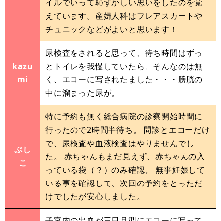
イルでいって恥ずかしい思いをしたのを覚
えています。産婦人科はフレアスカートや
チュニックなどがよいと思います！
尿検査をされると思って、待ち時間はずっ
kazu
とトイレを我慢していたら、そんなのは無
mi
く、エコーに写されたました・・・膀胱の
中に溜まった尿が。
特に予約も無く総合病院の診察開始時間に
行ったので2時間半待ち。 問診とエコーだけ
で、尿検査や血液検査はやりませんでし
ぷし
た。 赤ちゃんもまだ見えず、赤ちゃんの入
こ
っている袋（？）のみ確認。 無事妊娠して
いる事を確認して、次回の予約をとっただ
けでしたが安心しました。
子宮内の出血が三日月型にエコーに写って