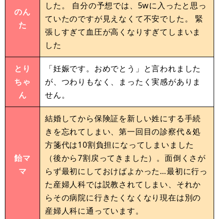
した。 自分の予想では、5wに入ったと思っ
のん
ていたのですが見えなくて不安でした。 緊
た
張しすぎて血圧が高くなりすぎてしまいま
した
とり
「妊娠です。おめでとう」と言われました
ちゃ
が、つわりもなく、まったく実感がありま
ん
せん。
結婚してから保険証を新しい姓にする手続
きを忘れてしまい、第一回目の診察代＆処
方箋代は10割負担になってしまいました
飴マ
（後から7割戻ってきました）。面倒くさが
マ
らず最初にしておけばよかった…最初に行っ
た産婦人科では説教されてしまい、それか
らその病院に行きたくなくなり現在は別の
産婦人科に通っています。