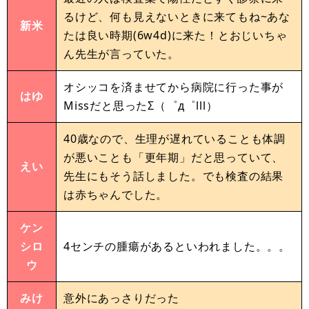
るけど、何も見えないときに来てもね~あな
新米
たは良い時期(6w4d)に来た！とおじいちゃ
ん先生が言っていた。
オシッコを済ませてから病院に行った事が
はゆ
Missだと思ったΣ（゜д゜lll）
40歳なので、生理が遅れていることも体調
が悪いことも「更年期」だと思っていて、
えい
先生にもそう話しました。でも検査の結果
は赤ちゃんでした。
ケン
シロ
4センチの腫瘍があるといわれました。。。
ウ
みけ
意外にあっさりだった