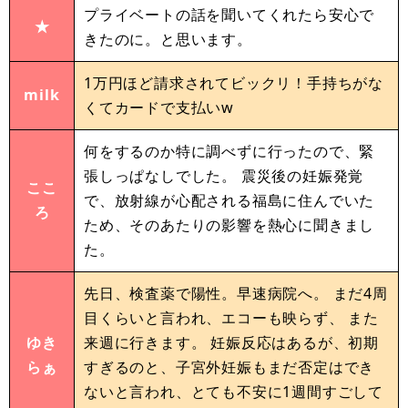
プライベートの話を聞いてくれたら安心で
★
きたのに。と思います。
1万円ほど請求されてビックリ！手持ちがな
milk
くてカードで支払いw
何をするのか特に調べずに行ったので、緊
張しっぱなしでした。 震災後の妊娠発覚
ここ
で、放射線が心配される福島に住んでいた
ろ
ため、そのあたりの影響を熱心に聞きまし
た。
先日、検査薬で陽性。早速病院へ。 まだ4周
目くらいと言われ、エコーも映らず、 また
ゆき
来週に行きます。 妊娠反応はあるが、初期
らぁ
すぎるのと、子宮外妊娠もまだ否定はでき
ないと言われ、とても不安に1週間すごして