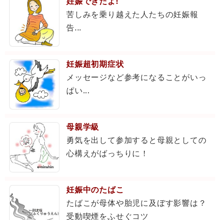
妊娠できたよ!
苦しみを乗り越えた人たちの妊娠報
告...
妊娠超初期症状
メッセージなど参考になることがいっ
ぱい...
母親学級
勇気を出して参加すると母親としての
心構えがばっちりに！
妊娠中のたばこ
たばこが母体や胎児に及ぼす影響は？
受動喫煙をふせぐコツ