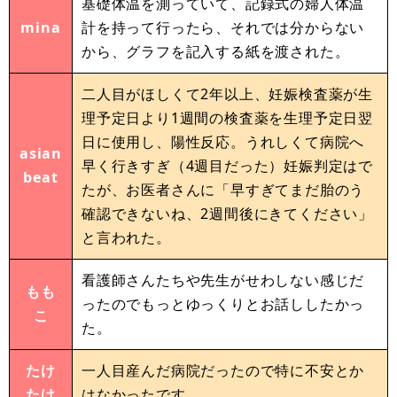
基礎体温を測っていて、記録式の婦人体温
mina
計を持って行ったら、それでは分からない
から、グラフを記入する紙を渡された。
二人目がほしくて2年以上、妊娠検査薬が生
理予定日より1週間の検査薬を生理予定日翌
日に使用し、陽性反応。うれしくて病院へ
asian
早く行きすぎ（4週目だった）妊娠判定はで
beat
たが、お医者さんに「早すぎてまだ胎のう
確認できないね、2週間後にきてください」
と言われた。
看護師さんたちや先生がせわしない感じだ
もも
ったのでもっとゆっくりとお話ししたかっ
こ
た。
たけ
一人目産んだ病院だったので特に不安とか
たけ
はなかったです。