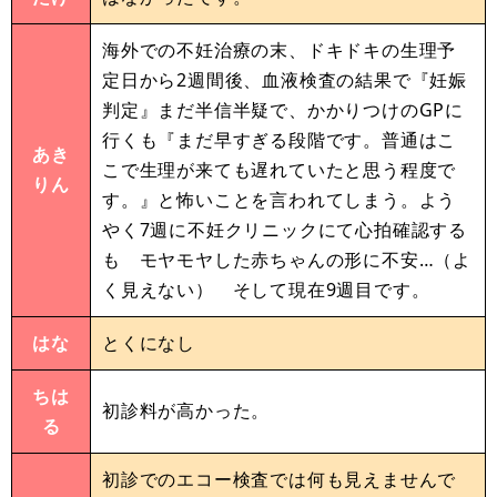
海外での不妊治療の末、ドキドキの生理予
定日から2週間後、血液検査の結果で『妊娠
判定』まだ半信半疑で、かかりつけのGPに
行くも『まだ早すぎる段階です。普通はこ
あき
こで生理が来ても遅れていたと思う程度で
りん
す。』と怖いことを言われてしまう。よう
やく7週に不妊クリニックにて心拍確認する
も モヤモヤした赤ちゃんの形に不安…（よ
く見えない） そして現在9週目です。
はな
とくになし
ちは
初診料が高かった。
る
初診でのエコー検査では何も見えませんで