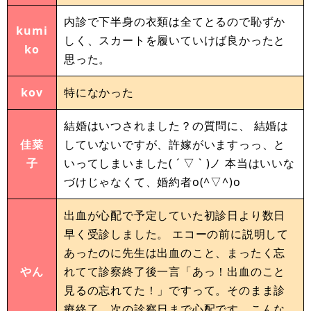
内診で下半身の衣類は全てとるので恥ずか
kumi
しく、スカートを履いていけば良かったと
ko
思った。
kov
特になかった
結婚はいつされました？の質問に、 結婚は
佳菜
していないですが、許嫁がいますっっ、と
子
いってしまいました( ´ ▽ ` )ノ 本当はいいな
づけじゃなくて、婚約者o(^▽^)o
出血が心配で予定していた初診日より数日
早く受診しました。 エコーの前に説明して
あったのに先生は出血のこと、まったく忘
やん
れてて診察終了後一言「あっ！出血のこと
見るの忘れてた！」ですって。そのまま診
療終了。次の診察日まで心配です。こんな