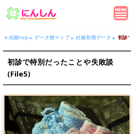
e-妊娠top
データ館マップ
妊娠初期データ
初診で特
初診で特別だったことや失敗談
(File5)