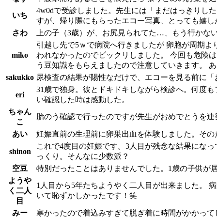
4w0dで受診しました。先生には「まだはっきり
いち
すが、帰り際にもらったエコー写真、とっても嬉し
さわ
上の子（3歳）が、お尻見られてた…、もう行かな
引越し先で5ｗで病院へ行きましたが 卵胞が周期よ
miko
われなかったのでビックリしました。 今回も危険
う豆知識をもらえましたので注意していきます。 
sakukko
尿検査の結果が陽性なだけで、エコーを見る前に「
31歳で独身。彼とドキドキしながら検診へ。何度
eri
い確認した時は感動した。
ちゃん
胎のう確認で行ったのですが先生がおめでとうを連
こ
あい
妊娠直前の生理前に卵巣出血を体験しました。その
これで4度目の妊娠です。3人目が残念な結果になっ
shinon
っくり。そんなに少数派？
空豆
特別だったことはありませんでした。1歳の子供が
ようや
1人目から5年たちようやく二人目が出来ました。 
く二人
いて恥ずかしかったです！笑
目
みー
寒かったので着込みすぎて脱ぎ着に時間がかかって