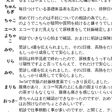
ん☆
るまでは不安でした。 でも先生に心臓が動いてま
ちゅん
毎日つけている基礎体温表を忘れてしまい、排卵日
もぎ
初めて行ったのは不妊についての相談の為でした。
ちゃこ
のようでこちらが疑問や質問を続けると嫌そうでし
エース
エコーでまだ見えなくて尿検査をして妊娠確定しま
よちゃ
初診でいきなり心拍まで確認。おまけに初診は保険
こ
受診し4週を伝えられました。その2日後、高熱をだ
みや。
もしっかり成長してて安心しました。
前回は科学流産で終わったので、尿検査もうっすら
りら
り陽性ですよと言ってもらえて、それだけで安心し
受診し4週を伝えられました。その2日後、高熱をだ
みや。
もしっかり成長してて安心しました。
3w5dで市販の妊娠検査薬でくっきり反応しました
まりも
腹痛があり、エコー写真の上にも血の固まりがあっ
の茶オリもなくなり、腹痛も痛さを感じないくらい
赤ちゃんはまだ確認ができなかったのですが、おめ
おっさ~
はお預けなのがちょとさみしいです。
初診で仕事柄動く事が多いのですが、と聞くと、テ