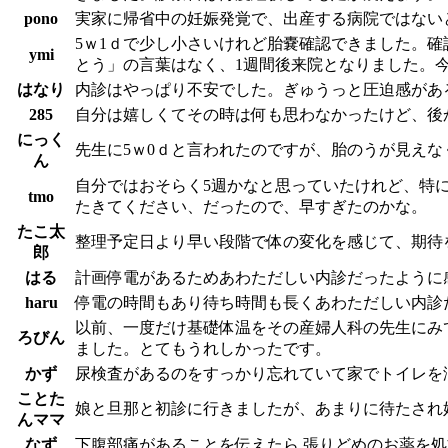
pono
実家に帰省中の妊娠発覚で、出産する病院ではない
5ｗ1ｄで少し小さいけれど胎嚢確認できました。
ymi
とう」の言葉はなく、1週間後来院となりました。
はなり
内診はやっぱり不安でした。ぎゅうっと圧迫感があ
285
自分は嬉しくてその時は何も思わなかったけど、後
にっく
先生に5ｗ0ｄと言われたのですが、胎のうが見え
ん
自分ではおそらく5週かなと思っていたけれど、特に
tmo
たきてください、だったので、早すぎたのかな。
たこ太
整理予定日より早い段階で体の変化を感じて、期待
郎
はる
計画停電があるためあわただしい内診だったように
haru
停電の時間もあり待ち時間も長くあわただしい内診
以前、一度だけ基礎体温をその産婦人科の先生にみ
ろびん
ました。とてもうれしかったです。
かず
尿検査があるのをすっかり忘れていて家でトイレを済ま
ことた
娘と旦那と初診に行きましたが、あまりに待たされ
んママ
なず
下腹部痛があることを伝えたら 張りどめのお薬を処