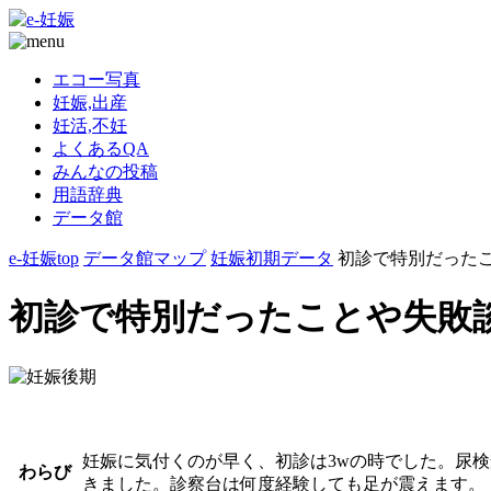
エコー写真
妊娠,出産
妊活,不妊
よくあるQA
みんなの投稿
用語辞典
データ館
e-妊娠top
データ館マップ
妊娠初期データ
初診で特別だったことや
初診で特別だったことや失敗談(F
妊娠に気付くのが早く、初診は3wの時でした。尿検
わらび
きました。診察台は何度経験しても足が震えます。