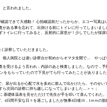
。と言われました。
たが確認できて大感動！ 心拍確認前だったからか、エコー写真は
査がある事を忘れて、出掛ける前にトイレに行ってしまいまし
ずトイレに行ってみると、反射的に尿意が！少しでしたが採尿
快く診察していただきました。
。個人病院とは違い診察台が初めからオマタ全開で… やっぱ
査を受けるよう言われ，内診のあと検査しました。なので，予
ポンをもらっていたので下見がてら行ってみたことがありました
ので、尿が出るか心配で水を多めに飲んで出かけたら、そのせい
すら次回の診察に持ち越しになってしまいました…＞＜；
に 基礎体温表を見せただけで先生が手を叩いて喜んでくれた。
、4日間不安な日々を過ごしましたが無事4日後10．1ｍｍの