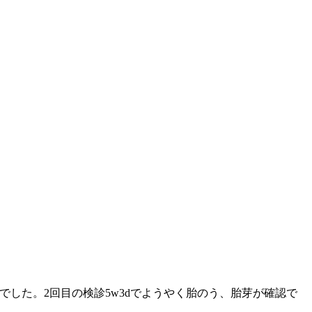
した。2回目の検診5w3dでようやく胎のう、胎芽が確認で