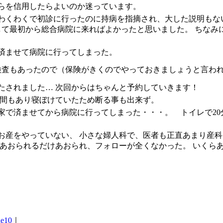
らを信用したらよいのか迷っています。
わくわくで初診に行ったのに持病を指摘され、大した説明もな
して最初から総合病院に来ればよかったと思いました。 ちなみ
済ませて病院に行ってしまった。
検査もあったので（保険がきくのでやっておきましょうと言われ
たされました… 次回からはちゃんと予約していきます！
時間もあり寝ぼけていたため断る事も出来ず。
家で済ませてから病院に行ってしまった・・・。 トイレで2
お産をやっていない、 小さな婦人科で、医者も正直あまり産科
をあおられるだけあおられ、フォローが全くなかった。 いくら
le10
｜