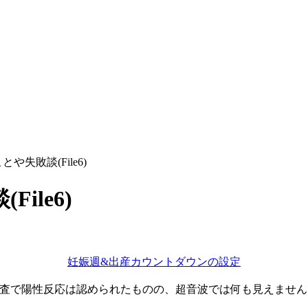
失敗談(File6)
ile6)
妊娠週&出産カウントダウンの設定
査で陽性反応は認められたものの、超音波では何も見えませんで