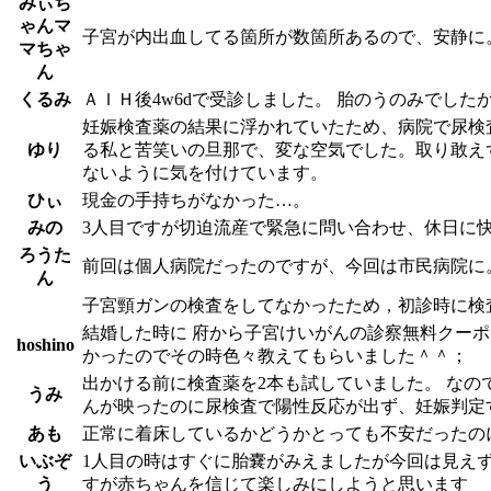
みぃち
ゃんマ
子宮が内出血してる箇所が数箇所あるので、安静に
マちゃ
ん
くるみ
ＡＩＨ後4w6dで受診しました。 胎のうのみでし
妊娠検査薬の結果に浮かれていたため、病院で尿検
ゆり
る私と苦笑いの旦那で、変な空気でした。取り敢え
ないように気を付けています。
ひぃ
現金の手持ちがなかった…。
みの
3人目ですが切迫流産で緊急に問い合わせ、休日に
ろうた
前回は個人病院だったのですが、今回は市民病院に
ん
子宮頸ガンの検査をしてなかったため，初診時に検
結婚した時に 府から子宮けいがんの診察無料クー
hoshino
かったのでその時色々教えてもらいました＾＾；
出かける前に検査薬を2本も試していました。 な
うみ
んが映ったのに尿検査で陽性反応が出ず、妊娠判定
あも
正常に着床しているかどうかとっても不安だったの
いぶぞ
1人目の時はすぐに胎嚢がみえましたが今回は見えず
う
すが赤ちゃんを信じて楽しみにしようと思います