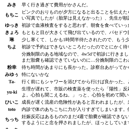
みき
早く行き過ぎて費用がかさんだ。
ピンクのおりものが夕方になると出ることを伝えた
もちこ
い写真でしたが（胎芽は見えなかった）、先生が順
ゆっき
初診で血液検査をすると思わず、朝食を食べていっ
きょろ
もともと目が大きくて飛び出ているので、パセドウ
琳
少し寒くて、しかも1時間半待たされたので、もう
ちよ
初診で予約はできないところだったのでとにかく待
分娩制限のある地域なので、4w5dで初診に行き
まだ胎嚢も確認できていないのに…分娩制限のこわ
粉幸
待ち時間があまりにも長かった。診察台あがってから
みゆぅ
特にないかな
Ta-
行く前にもシャワーを浴びてから行けば良かった、
生理が遅れて、市販の検査薬を使ったら「陽性」反
yu-ki
よ。心拍も聞こえるね。」 っと、心拍を初めて聞
ひいこ
成長が遅く流産の危険性があると言われましたが、
toto
内診で体のあちこちに力が入りすぎてしまいます。
妊娠反応はあるもののまだ4週で胎嚢が確認できな
ちっち
するようにと念を押されましたが、ほっとしていま