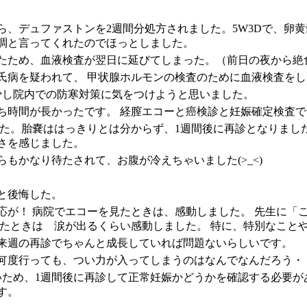
ら、デュファストンを2週間分処方されました。5W3Dで、卵
調と言ってくれたのでほっとしました。
たため、血液検査が翌日に延びてしまった。（前日の夜から絶
氏病を疑われて、 甲状腺ホルモンの検査のために血液検査をし
少し院内での防寒対策に気をつけようと思いました。
ち時間が長かったです。 経膣エコーと癌検診と妊娠確定検査
ました。胎嚢ははっきりとは分からず、1週間後に再診となりま
さを感じました。
もかなり待たされて、お腹が冷えちゃいました(>_<)
と後悔した。
応が！ 病院でエコーを見たときは、感動しました。 先生に「
いたときは 涙が出るくらい感動しました。 特に、特別なこと
来週の再診でちゃんと成長していれば問題ないらしいです。
何度行っても、つい力が入ってしまうのはなんでなんだろう・
いため、1週間後に再診して正常妊娠かどうかを確認する必要が
す。