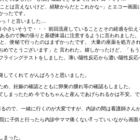
したことは言えないけど、経験からだとこれかな~」とエコー画
かったです。
いっ！と言いました…
り小さいそうで・・・ 前回流産していることとその経過を伝え
はあるので胸の張りと基礎体温に注意するように言われました。
あと、便秘で行ったのはまずかったです。 大量の座薬を処方さ
おめでとうございます」と 言われた。嬉しかったけど、「も
もフライングテストをしました。薄い陽性反応から濃い陽性反応
発してくれて がんばろうと思いました。
ため、妊娠の確認とともに卵巣の腫れ等の確認もしました。
てしまったため 今でもちゃんと産んであげられるかは不安。で
居るので、一緒に行くのが大変ですが、内診の間は看護師さん
病院に子供と行ったら内診中ママ痛くない⁇ っていいながら画
しまった。