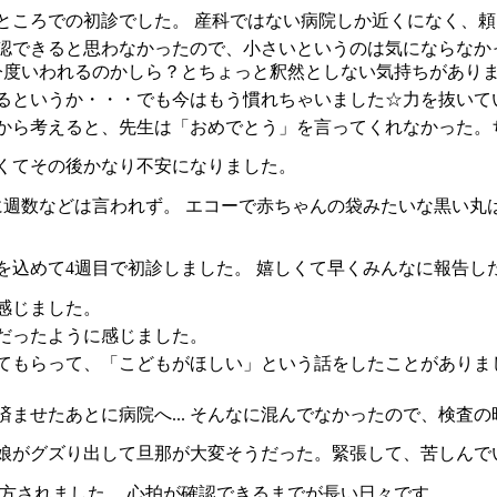
ところでの初診でした。 産科ではない病院しか近くになく、
確認できると思わなかったので、小さいというのは気にならな
今度いわれるのかしら？とちょっと釈然としない気持ちがあり
るというか・・・でも今はもう慣れちゃいました☆力を抜いて
から考えると、先生は「おめでとう」を言ってくれなかった。
なくてその後かなり不安になりました。
週数などは言われず。 エコーで赤ちゃんの袋みたいな黒い丸
を込めて4週目で初診しました。 嬉しくて早くみんなに報告し
感じました。
だったように感じました。
てもらって、「こどもがほしい」という話をしたことがありま
せたあとに病院へ... そんなに混んでなかったので、検査の時に
娘がグズり出して旦那が大変そうだった。緊張して、苦しんで
方されました。 心拍が確認できるまでが長い日々です…