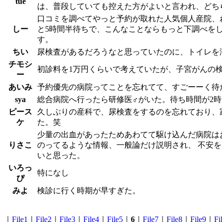
tue
は、普段していても控えた方がよいと言われ、どち
口コミを調べてやっと予約が取れた人気個人産院、
しー
と5時間半待ちで、こんなことならもっと下調べを
す。
ちい
尿検査があるだろうなと思っていたのに、トイレを
チモシ
初診料を1万円くらいで考えていたが、子宮がんの
ー
あいみ
予約優先の病院ってことを忘れてて、すごーーく待
sya
総合病院へ行ったら研修医♂がいた。待ち時間が2
ピース
久しぶりの産科で、尿検査をするのを忘れており、
ケ
た。笑
少量の出血があったためあわてて駆け込んだ病院は
りさこ
のってるような情報、一般論だけ説明され、 不安
いと思った。
いろっ
特になし
ぴ
みよ
検診に行く時期が早すぎた。
｜
File1
｜
File2
｜
File3
｜
File4
｜
File5
｜
6
｜
File7
｜
File8
｜
File9
｜
Fi