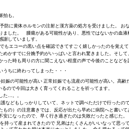
脈拍も。
産予防に黄体ホルモンの注射と漢方薬の処方を受けました。 
りました。 腫瘍がある可能性があり、悪性ではないかの血液
感謝していましす。
 でもエコーの黒い点を確認できてすごく嬉しかったのを覚えて
たためかすでに分娩予約がいっぱいと言われ驚きました。そして
かった時も周りの方に聞こえない程度の声で今後のことなどを
いうちに終わってしまった・・・
外妊娠の可能性が高い 正常妊娠でも流産の可能性が高い。高
ているので今回は大きく育ってくれることを祈ってます。
した…。。
保護などもしっかりしていて、ネットで調べただけで行ったの
たもの）の注意書きでは、反応が出たら早めに病院へと書いて
不安になったので、早く行き過ぎたのは失敗だったと感じた。
害を持って産まれてきたので 兄弟はたくさんがいいなって思っ