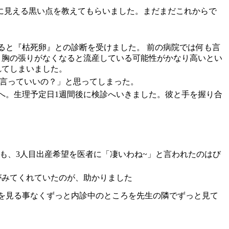
面に見える黒い点を教えてもらいました。まだまだこれからで
ると『枯死卵』との診断を受けました。 前の病院では何も言
 胸の張りがなくなると流産している可能性がかなり高いとい
れてしまいました。
う言っていいの？」と思ってしまった。
へ。生理予定日1週間後に検診へいきました。彼と手を握り合
も、3人目出産希望を医者に「凄いわね~」と言われたのはび
がみてくれていたのが、助かりました
面を見る事なくずっと内診中のところを先生の隣でずっと見て