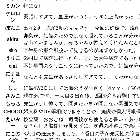
ミカン
特になし
ケロロ
緊張しすぎて、血圧がいつもより20以上高かった。
ン
ぽんこ
出産2度、流産2度のママです。 今回の妊娠で、流
卵巣が、妊娠のためではなく腫れていることが分か
akira
は出ていませんが、赤ちゃんが教えてくれたんだと
siro
下半身の服全部脱いで見せるのが恥ずかしかった。
うりこ
6週4日で病院に行ったら、そこは大学病院であっ
emi
不妊専門のクリニックに行っていたので、妊娠が分
にょほ
なんとも先生があっさりしすぎてて、よくわからな
ん
しぃ
妊娠4Ｗ2Ｄにしては胎のうが小さく（4ｍｍ）子宮
さみこ
現在6wです。一人目を出産後、2回流産を経験し
もっち
先生が少し怖くて、聞きたい事が聞けない雰囲気で
CHOCO
婦人科やDV等相談できることや、施設や個人情報
えいみ
検査薬（おおむね一週間後から使えると書いてあっ
ー
な？らしき胎嚢しか見えずに、次週の診察まで余計
にこの
3人目の妊娠をしました。 2番目の子が先天性の障