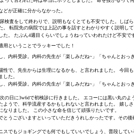
すよって言われた時は本当にホッとしました。 命を授かるって
などが正確に分からなかった。
 尿検査をして終わりで、説明もなくとても不安でした。しば
た。 転院先の病院では上記の事を話すとわかりやすく説明し
した。 たぶん4週目くらいでしょうねっていわれたけど不安で
適用ということでラッキーでした！
し、内科受診。内科の先生が「楽しみだね~」「ちゃんとおっ
陽性で、先生からは生理になるかも、と言われました。 今回
ました。
し、内科受診。内科の先生が「楽しみだね~」「ちゃんとおっ
。次の日に3w6dで初検診に行きました。 エコーには黒い丸の
たようで、科学流産するかもしれないと言われました。 嬉しさ
になりました。 この小さな命を信じて頑張りたいです。
でとうございますといっていただきうれしかったです。その後
ニスでもジョギングでも何でもしていいでしょう、普段してい