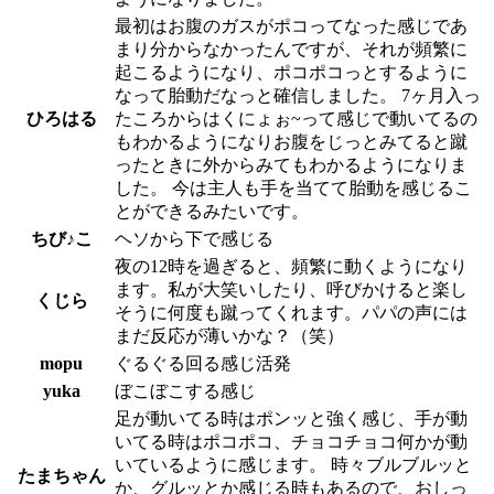
最初はお腹のガスがポコってなった感じであ
まり分からなかったんですが、それが頻繁に
起こるようになり、ポコポコっとするように
なって胎動だなっと確信しました。 7ヶ月入っ
ひろはる
たころからはくにょぉ~って感じで動いてるの
もわかるようになりお腹をじっとみてると蹴
ったときに外からみてもわかるようになりま
した。 今は主人も手を当てて胎動を感じるこ
とができるみたいです。
ちび♪こ
ヘソから下で感じる
夜の12時を過ぎると、頻繁に動くようになり
ます。私が大笑いしたり、呼びかけると楽し
くじら
そうに何度も蹴ってくれます。パパの声には
まだ反応が薄いかな？（笑）
mopu
ぐるぐる回る感じ活発
yuka
ぼこぼこする感じ
足が動いてる時はポンッと強く感じ、手が動
いてる時はポコポコ、チョコチョコ何かが動
いているように感じます。 時々ブルブルッと
たまちゃん
か、グルッとか感じる時もあるので、おしっ