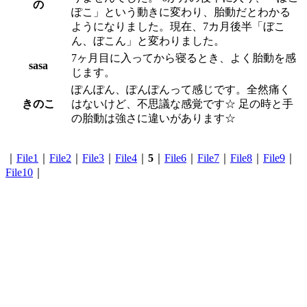
の
ぽこ」という動きに変わり、胎動だとわかる
ようになりました。現在、7カ月後半「ぼこ
ん、ぼこん」と変わりました。
7ヶ月目に入ってから寝るとき、よく胎動を感
sasa
じます。
ぽんぽん、ぽんぽんって感じです。全然痛く
きのこ
はないけど、不思議な感覚です☆ 足の時と手
の胎動は強さに違いがあります☆
｜
File1
｜
File2
｜
File3
｜
File4
｜
5
｜
File6
｜
File7
｜
File8
｜
File9
｜
File10
｜