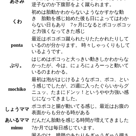
あさみ
逆子なのか下腹部をよく蹴られます。
初めは胎動かわからないようなかすかな動
き 胎動を感じ始めた後も日によってはわか
くわ
らない日もあり 7ヶ月になるとボコッボコッ
と力強くなってきた感じ
最近はポコポコ蹴られたりたたかれたりして
ponta
いるのが分かります。 時々しゃっくりもして
いるようです。
はじめはボコっと大っきい動きしかわからな
ぷり。
かったが、今は、にょろにょろーっと動いて
いるのまわかる。
最初は泡がはじけるようなポコ、ポコ、とい
う感じでしたが、25週に入ったぐらいからグ
mochiko
ニュッ、たまにドンッ！というやや力強い感
じになってきました。
ポコポコと腸が動いてる感じ。最近はお腹の
しょうママ
表面からも分かる時がある
あいるママ
だんだん胎動を感じる時間が増えてきました
mimu
7か月では毎日感じています。
困るのは、膀胱のあたりをぎゅうぎゅう押さ