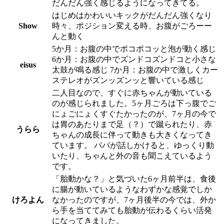
だんだん強く感じるようになってきてる。
はじめはかわいいキックがだんだん強くなり
Show
時々、ポジション変える時、お腹がごろーー
んと動く
5か月：お腹の中でポコポコッと泡が動く感じ
6か月：お腹の中でズンドコズンドコと小さな
eisus
太鼓が鳴る感じ 7か月：お腹の中で激しくカー
ステレオがズンッズンッと響いている感じ
二人目なので、すぐに赤ちゃんが動いている
のが感じられました。5ヶ月ごろは下っ腹でご
にょごにょくすぐたかったのが、7ヶ月の今で
は胃のあたりまで足（？）で蹴られたり、赤
うらら
ちゃんの成長に伴って動きも大きくなってき
ています。 パパが話しかけると、ゆっくり動
いたり、ちゃんと外の音も聞こえているよう
です。
「胎動かな？」と気づいた6ヶ月前半は、食後
に腸が動いているようなわずかな感覚でしか
けろよん
なかったのですが、7ヶ月後半の今では、外か
ら手を当ててみても胎動が伝わるくらい活発
になってきました。