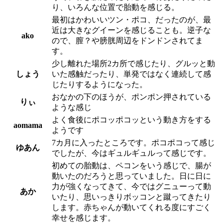
り、いろんな位置で胎動を感じる。
最初はかわいいツン・ポコ、だったのが、最
近は大きなグイーンを感じることも。逆子な
ako
ので、膣？や膀胱周辺をドンドンされてま
す。
少し離れた場所2カ所で感じたり、グルッと動
しょう
いた感触だったり、単発ではなく連続して感
じたりするようになった。
おなかの下のほうが、ポンポン押されている
りぃ
ような感じ
よく食後にポコッポコッという動き方をする
aomama
ようです
7カ月に入ったところです。ポコポコって感じ
ゆあん
でしたが、今はギュルギュルって感じです。
初めての胎動は、ペコンをいう感じで、腸が
動いたのだろうと思っていました。日に日に
力が強くなってきて、今ではグニューって動
あか
いたり、思いっきりボッコンと蹴ってきたり
します。赤ちゃんが動いてくれる度にすごく
幸せを感じます。