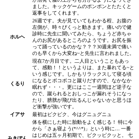
ました。キックゲームのポンポンとたたくと
返事をしてくれます。
26週です。夫が見ていてもわかる程、お腹の
左側が、時々びくっと動きます。痛いので健
診時に先生に聞いてみたら、ちょうど赤ちゃ
ホルヘ
んのお尻があるところのようです。お尻を振
って踊っているのかな？？？30週未満で痛い
のも早くから大変ね~と先生に言われました。
現在7か月目です。二人目ということもあっ
て、感動！！というよりは、また暴れてる~と
いう感じです。しかもリラックスして寝る頃
になるとボコボコと蹴りだすので、なかなか
くるり
眠れず・・・。更にはここ一週間ほど逆子な
ので、蹴られるとおしっこが漏れそうになっ
たり、膀胱が飛び出るんじゃないかと思うほ
ど衝撃が強いです。
イアサ
最初はピクピク、今はグニュグニュ
体を横にした時に胎動をよく感じる！ 特に今
から「さぁ寝よう(*^^*)」という時に… 一番
はじめは五ヶ月初期で、ピクッピクッと。 七
みきぽん