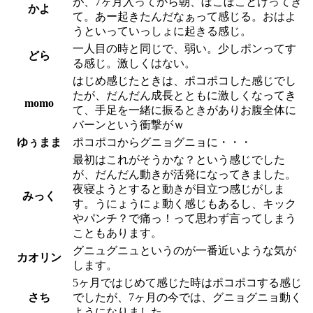
が、7ヶ月入ってから朝、ぼこぼことけってき
かよ
て。あー起きたんだなぁって感じる。おはよ
うといっていっしょに起きる感じ。
一人目の時と同じで、弱い。少しポンってす
どら
る感じ。激しくはない。
はじめ感じたときは、ポコポコした感じでし
たが、だんだん成長とともに激しくなってき
momo
て、手足を一緒に振るときがありお腹全体に
バーンという衝撃がｗ
ゆぅまま
ポコポコからグニョグニョに・・・
最初はこれがそうかな？という感じでした
が、だんだん動きが活発になってきました。
夜寝ようとすると動きが目立つ感じがしま
みっく
す。うにょうにょ動く感じもあるし、キック
やパンチ？で痛っ！って思わず言ってしまう
こともあります。
グニュグニュというのが一番近いような気が
カオリン
します。
5ヶ月ではじめて感じた時はポコポコする感じ
さち
でしたが、7ヶ月の今では、グニョグニョ動く
ようになりました。