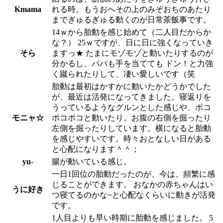
Kmama
れる時。もうおへその上のみぞおちのあたり
までぎゅるぎゅる動くのが日常茶飯事です。
14ｗから胎動を感じ始めて（二人目だからか
な？） 25ｗですが、日に日に強くなっていき
そら
ますっ★ たまにモゾモゾと動いたりするのが
分かるし、パパも手を当てても ドン！と力強
く蹴られたりして、凄い愛しいです（笑
胎動は最初はかすかに動いたかどうかでした
が、最近は活発になってきました。寝返りを
うっているようなグルンとした感じや、ポコ
モニャ☆
ポコポコと動いたり。お腹の右側を掘ったり
左側を掘ったりしています。横になると胎動
を感じやすいです。時々おとなしい日がある
と心配になります＾＾；
yu-
腸が動いている感じ。
一日1回位の胎動だったのが、今は、頻繁に感
じることができます。 おなかの赤ちゃんはい
うに好き
つ寝てるのかな~と心配なくらいに動きが活発
です。
1人目よりも早い時期に胎動を感じました。 5