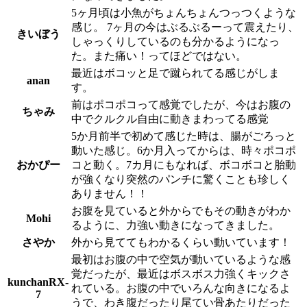
5ヶ月頃は小魚がちょんちょんつっつくような
感じ。 7ヶ月の今はぶるぶるーって震えたり、
きいぼう
しゃっくりしているのも分かるようになっ
た。また痛い！ってほどではない。
最近はボコッと足で蹴られてる感じがしま
anan
す。
前はポコポコって感覚でしたが、今はお腹の
ちゃみ
中でクルクル自由に動きまわってる感覚
5か月前半で初めて感じた時は、腸がごろっと
動いた感じ。6か月入ってからは、時々ポコポ
おかぴー
コと動く。7カ月にもなれば、ボコボコと胎動
が強くなり突然のパンチに驚くことも珍しく
ありません！！
お腹を見ていると外からでもその動きがわか
Mohi
るように、力強い動きになってきました。
さやか
外から見ててもわかるくらい動いています！
最初はお腹の中で空気が動いているような感
覚だったが、最近はボスボス力強くキックさ
kunchanRX-
れている。お腹の中でいろんな向きになるよ
7
うで、わき腹だったり尾てい骨あたりだった