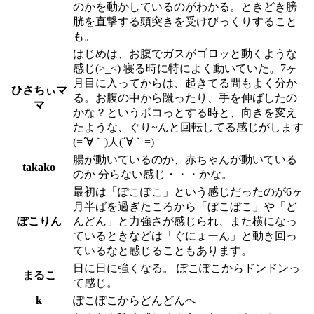
のかを動かしているのがわかる。ときどき膀
胱を直撃する頭突きを受けびっくりすること
も。
はじめは、お腹でガスがゴロッと動くような
感じ(>_<) 寝る時に特によく動いていた。7ヶ
月目に入ってからは、起きてる間もよく分か
ひさちぃマ
る。お腹の中から蹴ったり、手を伸ばしたの
マ
かな？というポコっとする時と、向きを変え
たような、ぐり~んと回転してる感じがします
(=´∀｀)人(´∀｀=)
腸が動いているのか、赤ちゃんが動いている
takako
のか 分らない感じ・・・かな。
最初は「ぽこぽこ」という感じだったのが6ヶ
月半ばを過ぎたころから「ぼこぼこ」や「ど
ぽこりん
んどん」と力強さが感じられ、また横になっ
ているときなどは「ぐにょーん」と動き回っ
ているなと感じることもあります。
日に日に強くなる。 ぽこぽこからドンドンっ
まるこ
て感じ。
k
ぽこぽこからどんどんへ