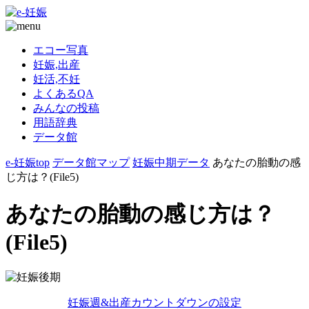
エコー写真
妊娠,出産
妊活,不妊
よくあるQA
みんなの投稿
用語辞典
データ館
e-妊娠top
データ館マップ
妊娠中期データ
あなたの胎動の感
じ方は？(File5)
あなたの胎動の感じ方は？
(File5)
妊娠週&出産カウントダウンの設定