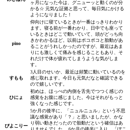
ヶ月になった今は、グニューッと動くのが分
かる☆ 元気な証拠と思って、毎日気にかける
ようになりました！
仰向けに寝ているときが一番はっきりわかり
ます。寝る前が一番わかり、日中でも座って
いるときはどこで動いていて、頭がどっち向
きかわかるほど。以前はポコポコと胎動があ
pino
ることがうれしかったのですが、最近はあま
りにも激しくて痛みを感じることもあり、そ
れだけで体が疲れてしまうような気がしま
す。
3人目のせいか、最近は頻繁に動いているのを
すもも
感じ取れます。今日も元気だなと確認できる
ので嬉しいです。
初めは、ほっぺの内側を舌先でつつく感じの
ひにょ
感覚をお腹に感じました。今はそれがもっと
強くなった感じです。
5か月の後半に、「ニュルニュル」という不思
議な感覚があり「？」と思いましたが、かな
り弱い動きだったので胎動だという確信はあ
ぴよこりー
りませんでした。 6か月の後半に入り、「ぽこ