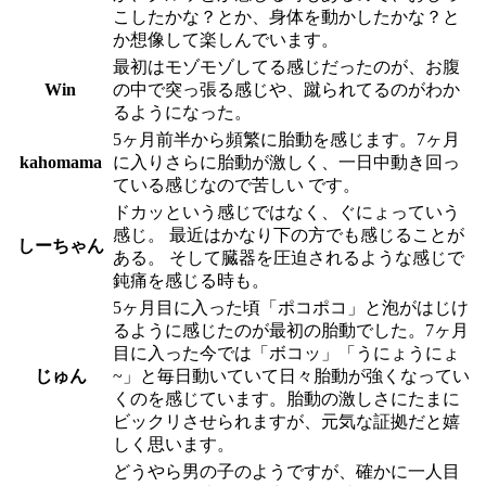
こしたかな？とか、身体を動かしたかな？と
か想像して楽しんでいます。
最初はモゾモゾしてる感じだったのが、お腹
Win
の中で突っ張る感じや、蹴られてるのがわか
るようになった。
5ヶ月前半から頻繁に胎動を感じます。7ヶ月
kahomama
に入りさらに胎動が激しく、一日中動き回っ
ている感じなので苦しい です。
ドカッという感じではなく、ぐにょっていう
感じ。 最近はかなり下の方でも感じることが
しーちゃん
ある。 そして臓器を圧迫されるような感じで
鈍痛を感じる時も。
5ヶ月目に入った頃「ポコポコ」と泡がはじけ
るように感じたのが最初の胎動でした。7ヶ月
目に入った今では「ボコッ」「うにょうにょ
じゅん
~」と毎日動いていて日々胎動が強くなってい
くのを感じています。胎動の激しさにたまに
ビックリさせられますが、元気な証拠だと嬉
しく思います。
どうやら男の子のようですが、確かに一人目