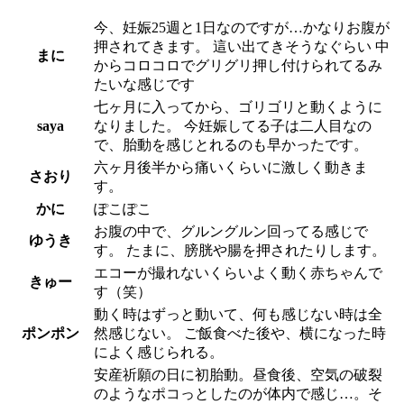
今、妊娠25週と1日なのですが…かなりお腹が
押されてきます。 這い出てきそうなぐらい 中
まに
からコロコロでグリグリ押し付けられてるみ
たいな感じです
七ヶ月に入ってから、ゴリゴリと動くように
saya
なりました。 今妊娠してる子は二人目なの
で、胎動を感じとれるのも早かったです。
六ヶ月後半から痛いくらいに激しく動きま
さおり
す。
かに
ぽこぽこ
お腹の中で、グルングルン回ってる感じで
ゆうき
す。 たまに、膀胱や腸を押されたりします。
エコーが撮れないくらいよく動く赤ちゃんで
きゅー
す（笑）
動く時はずっと動いて、何も感じない時は全
ポンポン
然感じない。 ご飯食べた後や、横になった時
によく感じられる。
安産祈願の日に初胎動。昼食後、空気の破裂
のようなポコっとしたのが体内で感じ…。そ