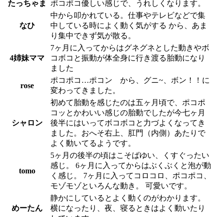
たっちゃま
ポコポコ優しい感じで、うれしくなります。
中から叩かれている。仕事やテレビなどで集
なひ
中している時によく動く気がする から、あま
り集中できず気が散る。
7ヶ月に入ってからはグネグネとした動きやボ
4姉妹ママ
コボコと振動が体全身に行き渡る胎動になり
ました
ポコポコ…ポコン から、グニ~、ボン！！に
rose
変わってきました。
初めて胎動を感じたのは五ヶ月頃で、ポコポ
コッとかわいい感じの胎動でしたが今七ヶ月
シャロン
後半にはいってボコボコと力づよくなってき
ました。おへそ右上、肛門（内側）あたりで
よく動いてるようです。
5ヶ月の後半の頃はこそばゆい、くすぐったい
感じ。 6ヶ月に入ってからはぶくぶくと泡が動
tomo
く感じ。 7ヶ月に入ってコロコロ、ポコポコ、
モゾモゾといろんな動き。 可愛いです。
静かにしているとよく動くのがわかります。
めーたん
横になったり、夜、寝るときはよく動いたり