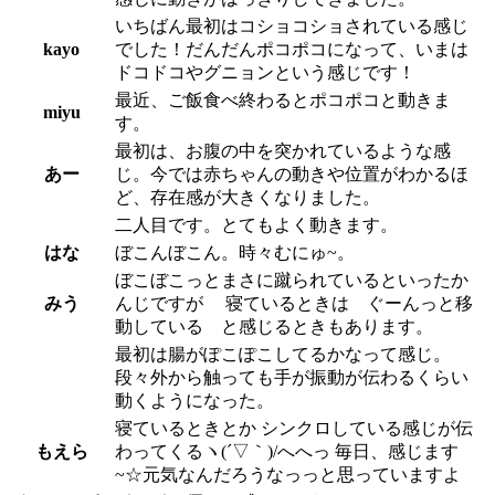
いちばん最初はコショコショされている感じ
kayo
でした！だんだんポコポコになって、いまは
ドコドコやグニョンという感じです！
最近、ご飯食べ終わるとポコポコと動きま
miyu
す。
最初は、お腹の中を突かれているような感
あー
じ。今では赤ちゃんの動きや位置がわかるほ
ど、存在感が大きくなりました。
二人目です。とてもよく動きます。
はな
ぼこんぼこん。時々むにゅ~。
ぼこぼこっとまさに蹴られているといったか
みう
んじですが 寝ているときは ぐーんっと移
動している と感じるときもあります。
最初は腸がぽこぽこしてるかなって感じ。
段々外から触っても手が振動が伝わるくらい
動くようになった。
寝ているときとか シンクロしている感じが伝
もえら
わってくるヽ(´▽｀)/へへっ 毎日、感じます
~☆元気なんだろうなっっと思っていますよ