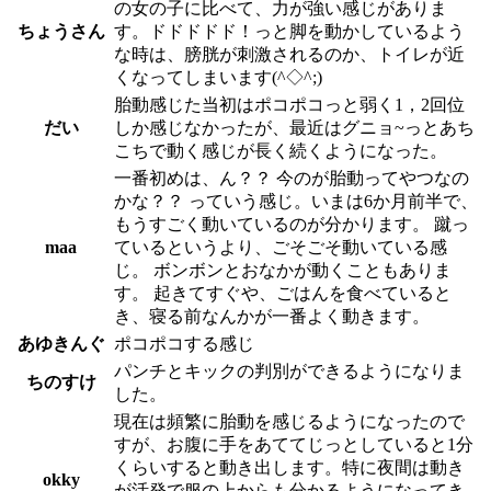
の女の子に比べて、力が強い感じがありま
ちょうさん
す。ドドドドド！っと脚を動かしているよう
な時は、膀胱が刺激されるのか、トイレが近
くなってしまいます(^◇^;)
胎動感じた当初はポコポコっと弱く1，2回位
だい
しか感じなかったが、最近はグニョ~っとあち
こちで動く感じが長く続くようになった。
一番初めは、ん？？ 今のが胎動ってやつなの
かな？？ っていう感じ。いまは6か月前半で、
もうすごく動いているのが分かります。 蹴っ
maa
ているというより、ごそごそ動いている感
じ。 ボンボンとおなかが動くこともありま
す。 起きてすぐや、ごはんを食べていると
き、寝る前なんかが一番よく動きます。
あゆきんぐ
ポコポコする感じ
パンチとキックの判別ができるようになりま
ちのすけ
した。
現在は頻繁に胎動を感じるようになったので
すが、お腹に手をあててじっとしていると1分
くらいすると動き出します。特に夜間は動き
okky
が活発で服の上からも分かるようになってき