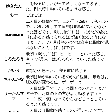
月を経るにしたがって激しくなってきまし
ゆきたん
た。四六時中動いているような感じ。
ちー
ごぽごぽ
二人目の妊娠です。 上の子（2歳♂）がいるの
で、バタバタしてて最初は胎動に気付かなか
ったほどです。6カ月後半には、足がどのあた
marumaru
りにあるか感じられるほど強く蹴るようにな
りました。 7カ月後半の今では夜中に胎動で眠
れないこともしばしばです。
最初（6か月半ば）ピコピコ、といった感じ。
しろたろう
今（7が月末）はズンズン、といった感じで
す。
だいり
痙攣かと思った。 寝る前に感じる
最初は腸が動いているのかな?程度。 最近はお
ちゃんかな
腹の形が変わる位、ボコボコと・・・。
一人目は逆子でした。今回も今のところまだ
うーたんマ
逆子で、お腹の下の方がよく動きます（＾
マ
＾；）夜、横になってからなどじっとしてい
るとよく感じます。
一人目より胎動を感じるのが早かったです。