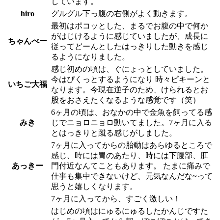
しています。
hiro
グルグル下っ腹の右側がよく動きます。
最初はポコッとした、まるでお腹の中で何か
がはじけるように感じていましたが、成長に
ちゃんべー
従ってどーんとしたはっきりした動きを感じ
るようになりました。
感じ初めの頃は、ぐにょっとしていました。
今はぴくっとするようになり 時々ピキーンと
いちご大福
なります。今現在逆子のため、けられるとお
股をおさえたくなるような感覚です（笑）
6ヶ月の頃は、おなかの中で金魚を飼ってる感
みき
じでニョロニョロ動いてました。7ヶ月に入る
とはっきりと蹴る感じがしました。
7ヶ月に入ってからの胎動はあらゆるところで
感じ、時には胃のあたり、時には下腹部、肛
あっきー
門付近なんてこともあります。 たまに痛みで
仕事も集中できないけど、元気なんだな~って
思うと嬉しくなります。
7ヶ月に入ってから、すごく激しい！
はじめの頃はにゅるにゅるしたかんじですた