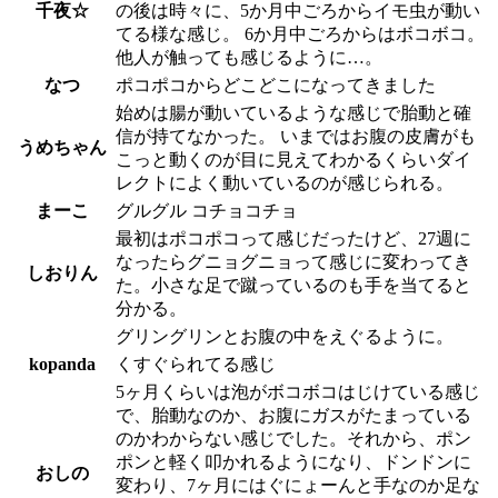
千夜☆
の後は時々に、5か月中ごろからイモ虫が動い
てる様な感じ。 6か月中ごろからはボコボコ。
他人が触っても感じるように…。
なつ
ポコポコからどこどこになってきました
始めは腸が動いているような感じで胎動と確
信が持てなかった。 いまではお腹の皮膚がも
うめちゃん
こっと動くのが目に見えてわかるくらいダイ
レクトによく動いているのが感じられる。
まーこ
グルグル コチョコチョ
最初はポコポコって感じだったけど、27週に
なったらグニョグニョって感じに変わってき
しおりん
た。小さな足で蹴っているのも手を当てると
分かる。
グリングリンとお腹の中をえぐるように。
kopanda
くすぐられてる感じ
5ヶ月くらいは泡がボコボコはじけている感じ
で、胎動なのか、お腹にガスがたまっている
のかわからない感じでした。それから、ポン
ポンと軽く叩かれるようになり、ドンドンに
おしの
変わり、7ヶ月にはぐにょーんと手なのか足な