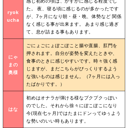
感じ初めの頃は、かすかに感じる程度でし
た。 夜、寝る頃に感じるのが多かったです
ryok
が、7ヶ月になり朝・昼・晩、体勢など 関係
ucha
なく感じる事が出来ます。 あまり感じ過ぎ
て、息が詰まる事もあります。
ごにょごにょぽこぽこと腸や直腸、肛門を
押されます。自分が姿勢を変えたときや、
にゃ
食事のときに感じやすいです。時々強く感
まの
じますが、まだこちらがびっくりするよう
奥様
な強いものは感じません。（7ヶ月には入っ
たばかりです。）
初めはオナラが弾ける様なプクプクっぽい
のでした。それから徐々にぽこぽこになり
はな
今(現在七ヶ月)ではたまにドンってゆぅよう
な勢いのいい時もあります。