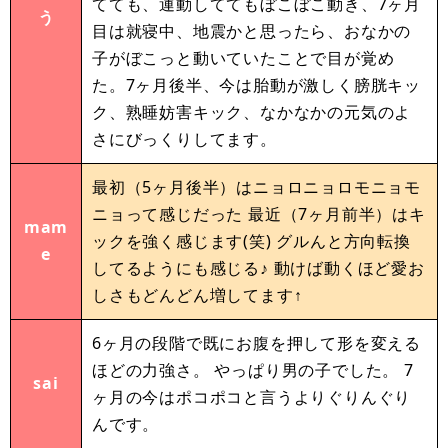
てても、運動しててもぼこぼこ動き、7ヶ月
う
目は就寝中、地震かと思ったら、おなかの
子がぼこっと動いていたことで目が覚め
た。7ヶ月後半、今は胎動が激しく膀胱キッ
ク、熟睡妨害キック、なかなかの元気のよ
さにびっくりしてます。
最初（5ヶ月後半）はニョロニョロモニョモ
ニョって感じだった 最近（7ヶ月前半）はキ
mam
ックを強く感じます(笑) グルんと方向転換
e
してるようにも感じる♪ 動けば動くほど愛お
しさもどんどん増してます↑
6ヶ月の段階で既にお腹を押して形を変える
ほどの力強さ。 やっぱり男の子でした。 7
sai
ヶ月の今はポコポコと言うよりぐりんぐり
んです。