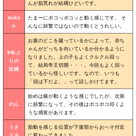
んが肌荒れが結構ひどいです。
miks
たまーにポコっポコッと動く感じです。 そ
n
んなに頻繁ではないので動くとうれしい。
お腹のどこを蹴っているかによって、赤ち
ゃんがどっちを向いているか分かるように
9年ぶ
なりました。上の子もよくクルクル回っ
りの
て、結局帝王切開・・・。今回もよく回っ
妊婦
ているから怪しいです。なので、いつも
「頭は下だよ。」って話しかけてます。
始めは腸が動くような感じでしたが、次第
のん
に頻繁になって、その後はポコポコ叩くよ
うな感覚があります。
うさ
胎動を感じる位置が下腹部からおへそ付近
うさ
に変わってきました。