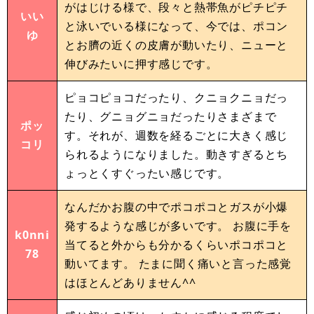
がはじける様で、段々と熱帯魚がピチピチ
いい
と泳いでいる様になって、今では、ポコン
ゆ
とお臍の近くの皮膚が動いたり、ニューと
伸びみたいに押す感じです。
ピョコピョコだったり、クニョクニョだっ
たり、グニョグニョだったりさまざまで
ポッ
す。それが、週数を経るごとに大きく感じ
コリ
られるようになりました。動きすぎるとち
ょっとくすぐったい感じです。
なんだかお腹の中でポコポコとガスが小爆
発するような感じが多いです。 お腹に手を
k0nni
当てると外からも分かるくらいポコポコと
78
動いてます。 たまに聞く痛いと言った感覚
はほとんどありません^^