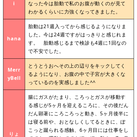
i
なった今は胎動で私のお腹が動くのが見て
わかるくらいに力強くなってきました。
胎動は21週入ってから感じるようになりま
した。今は24週ですがはっきりと感じれま
hana
す。 胎動感じるまで検診も4週に1回なの
で不安でした。
とうとうおへその上の辺りをキックしてく
Merr
るようになり、お腹の中で子宮が大きくな
yBell
っているのを実感しました^^
腸にガスがたまり、ころっとガスが移動す
る感じが5ヶ月を迎えるころに、その後だん
だん顕著にころころっと動き、5ヶ月後半に
は寝る前や、おとなしくしてるときに、ぽ
こっと蹴られる感触、6ヶ月目には仕事をし
りょ