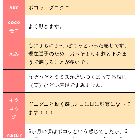
ako
ポコッ、グニグニ
coco
よく動きます。
モコ
もにょもにょ~、ぽこっといった感じです。
えみ
現在逆子のため、おへそよりも割と下のほ
うで感じることが多いです。
うぞうぞとミミズが這いつくばってる感じ
（笑）ひどい表現ですみません。
キタ
グニグニと動く感じ♪ 日に日に頻繁になって
ロッ
ます！！！
ク
5か月の頃はポコッという感じでしたが、6
natur