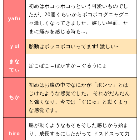
初めはポコっポコっという可愛いものでし
たが、20週くらいからボコボコグニャグニ
yafu
ャ激しくなってきました。嬉しい半面、た
まに痛みを感じる時も…。
ｙui
胎動はボッコボコいってます! 激しい~
まな
ぽこぽこ→ぼかすか→ぐるうにょ
てぃ
初めはお腹の中でなにかが「ポンッ」とは
じけたような感覚でした。 それがだんだん
ちか
と強くなり、今では「ぐにゅ」と動くよう
な感覚です。
腸が動くようなもそもそした感じから始ま
hiro
り、成長するにしたがって ドスドスって力