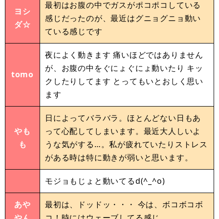
最初はお腹の中でガスがポコポコしている
ヨシ
感じだったのが、最近はグニョグニョ動い
ダ☆
ている感じです
夜によく動きます 痛いほどではありません
が、お腹の中をぐにょぐにょ動いたり キッ
tomo
クしたりしてます とってもいとおしく思い
ます
日によってバラバラ。ほとんどない日もあ
やも
って心配してしまいます。最近大人しいよ
も
うな気がする…。私が疲れていたりストレス
がある時は特に動きが弱いと思います。
モジョもじょと動いてるd(^_^o)
あや
最初は、ドッドッ・・・ 今は、ボコボコボ
やん
コ！時にはウェーブしてる感じ。