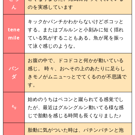
ん
のを実感しています
キックかパンチかわからないけどポコッと
tene
する。またはブルルンと小刻みに短く揺れ
mile
ている気がすることもある。魚が尾を振っ
て泳ぐ感じのような。
お腹の中で、ドコドコと何かが動いている
パン
感じ。 時々、おへその上のあたりに足らし
ダ
きモノがムニュ~っとでてくるのが不思議で
す。
始めのうちはペコンと蹴られてる感覚でし
㍉
たが、最近はグルングルン動いてる様な感
じで胎動を感じる時間も長くなりました♪
胎動に気がついた時は、パチンパチンと泡