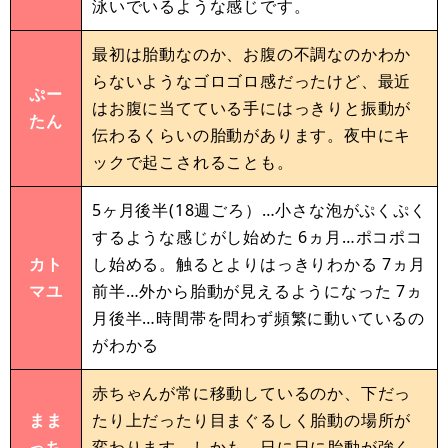
泳いでいるような感じです。
最初は胎動なのか、お腹の不調なのかわか
らないようなゴロゴロ感だったけど、最近
ぷー
はお腹に当てている手にはっきりと振動が
たん
伝わるくらいの胎動があります。夜中にキ
ックで起こされることも。
5ヶ月後半(18週ごろ）…小さな泡がぷくぷく
するような感じがし始めた 6ヵ月…ポコポコ
カト
し始める。触るとよりはっきりわかる 7ヵ月
マユ
前半…外から胎動が見えるようになった 7ヵ
月後半…時間帯を問わず頻繁に動いているの
がわかる
赤ちゃんが常に移動しているのか、下だっ
まま
たり上だったり目まぐるしく胎動の場所が
っち
変わります。しかも、日に日に胎動が強く