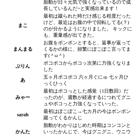
胎動が日々元気で強くなっているので成
長しているんだ~と実感出来ます！
最初は蹴られた時だけ感じる程度だった
けど、最近はお腹の中で回転してる(？)
まこ
のが分かるようになりました。 キックに
も、重量感が出てきた。
お腹をポンポンとすると、返事が返って
まんまる
くるかの様に、頻繁にぽこぽこ言ってま
す(＾ω＾)
ポコポコからボコッ次第に力強くなりま
ぷりん
した
五ヶ月ポコポコ 六ヶ月ぐにゅ 七ヶ月ひ
あ
っくひっく
最初はポコっとした感覚（1日数回）だ
みゃー
ったのが、週数が経過するにつれてグニ
ュやボコっと力強くなっていった。
最初はぽこぽこ→七カ月の今はボンボン
sarah
蹴ってくるかんじ
胎動がわかりはじめた時期はコンコンと
かんた
いったかんじで、今はグニグニ、ウニウ