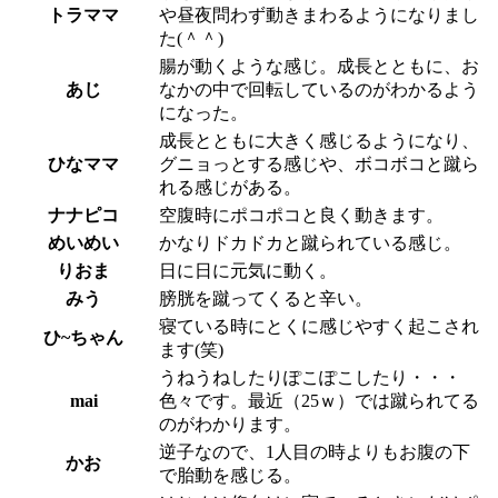
トラママ
や昼夜問わず動きまわるようになりまし
た(＾＾)
腸が動くような感じ。成長とともに、お
あじ
なかの中で回転しているのがわかるよう
になった。
成長とともに大きく感じるようになり、
ひなママ
グニョっとする感じや、ボコボコと蹴ら
れる感じがある。
ナナピコ
空腹時にポコポコと良く動きます。
めいめい
かなりドカドカと蹴られている感じ。
りおま
日に日に元気に動く。
みう
膀胱を蹴ってくると辛い。
寝ている時にとくに感じやすく起こされ
ひ~ちゃん
ます(笑)
うねうねしたりぽこぽこしたり・・・
mai
色々です。最近（25ｗ）では蹴られてる
のがわかります。
逆子なので、1人目の時よりもお腹の下
かお
で胎動を感じる。