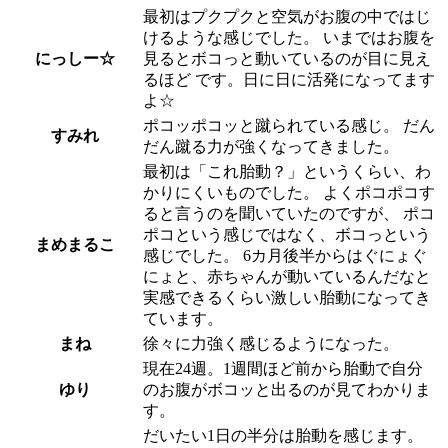
最初はプクプクと空気がお腹の中ではじ
けるような感じでした。 いまではお腹を
にっしー☆
見るとボコっと動いているのが目に見え
るほど です。日に日に活発になってます
よ☆
ポコッポコッと蹴られている感じ。 だん
すみれ
だん蹴る力が強くなってきました。
最初は「これ胎動？」というくらい、わ
かりにくいものでした。 よくポコポコす
ると言うのを聞いていたのですが、 ポコ
ポコという感じではなく、ボコっという
まめまるこ
感じでした。 6カ月後半からはぐにょぐ
にょと、赤ちゃんが動いているんだなと
実感できるくらい激しい胎動になってき
ています。
まね
徐々に力強く感じるようになった。
現在24週。1週間ほど前から胎動で自分
ゆり
のお腹がボコッと出るのが見てわかりま
す。
だいたい1日の半分は胎動を感じます。