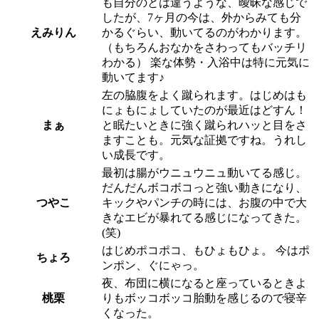
も自分のとは違うような、曖昧な感じで
したが、7ヶ月の今は、外からみても分
えみりん
かるぐらい、動いてるのがわかります。
（もちろんおなかをさわってもバッチリ
わかる） 楽な体勢・入浴中は特に元気に
動いてます♪
左の脇腹をよく蹴られます。はじめはも
にょもにょしていたのが最近はどすん！
まぁ
と眠たいときに強く蹴られハッと目をさ
ますことも。元気な証拠ですね。うれし
い成長です。
最初は腸がウニュウニュ動いてる感じ。
だんだんボコボコっと強い動きになり、
つやこ
キックやパンチの時には、お腹の中で大
きなエビが暴れてる感じになってきた。
(笑)
はじめポコポコ、もひょもひょ。 今はポ
ちょろ
ンポン、ぐにゃっ。
夜、布団に横になると座っているときよ
桃栗
りもボッコボッコ胎動を感じるので寝辛
くなった。