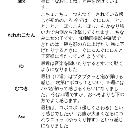
hiro
毎日「なおしてね」と声をかけていま
す。
こちょこちょ つんつく されている感
じが初めのころ 今では ぐにゅん とこ
とことこ ぽっこん ぽっこん かなり強
い力で内側から攻撃してくれます。 ちな
れれれこたん
みに女の子です。 4D動画撮影中確認で
きたのは 腕を顔の方に上げたり 胸に下
げたりするときに ぐにゅんぐにゅんと
子宮壁に当たっていたようです。
最近は音楽を聞いたりするとすごく動く
ゆ
ようになりました
最初（17週）はプクプクッと泡が弾ける
感じ。 次第にボコッ！といい、19週には
むつき
パパが触って感じるくらいになりまし
た。 今は24週ですが、おへそよりも下の
方でよく感じます。
最初は、コポコポ（優しくさわる）とい
う感じでしたが、お腹が大きくなるにつ
Aya
れウニュッ（ゆっくり押す）という感じ
になりました