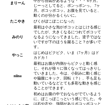
中から合図があるような・・・ 6ヶ月。
まりーん
じーっとしてると、ポンっポンっ。 7ヶ
月。ボコッボコッ。お腹を見ていると、
動くのが分かるくらいに。
たこやき
ぴくがぽこぽこになった
最初は小さな泡がポコッとはじける感じ
でしたが、大きくなるにつれてボコッて
みのり
なるようになってきました。逆子ではな
いですが下のほうを蹴ること？が多いで
す。
はじめはピクピク、いま（7ヶ月）はド
やっこ
カドカ！
最初はお腹が内側からピクッと動く感
じ。それが徐々に強くなってはっきりし
ていきました。今は、小刻みに動く感じ
niina
や脇腹にキック、回転（？）、手も足も
動いているなどとても多彩な動きを感じ
ることができます。
初めはお腹の中でおならがでているよう
に、ぽこっぽこっという感じでした。 今
は右や左や、強弱がありボコッボコッと