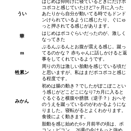
はじめは仰向けに寝ているときにだけポ
コポコと感じていたけど7ヶ月に入った
うい
あたりから自分が動いてる時でもドンド
ンけられているように感じたり、ぐにゅ
っと押されてる感じがあります。
はじめはポコぐらいだったのが、激しく
華
なってきた
ぶるんぶるんとお腹が震える感じ。蹴っ
m
てるのかな？ 赤ちゃんに話しかけると返
事をしてくれているようです。
周りの方は激しい胎動を感じている頃だ
牲累ン
と思いますが、私はまだポコポコと感じ
る程度です。
初めは腸の動き？でしたがぽこぽことい
う感じがどこどこになり7カ月に入ると
ぐるぐると横腹や膀胱（逆子？）おへそ
みかん
のうえを蹴っているのがわかるようにな
りました。寝転がるとよくわかります。
食後によく動きます。
胎動を感じ始めた6ヶ月前半の頃は、ポ
コン・ピコン。 26週の今はもっと強め