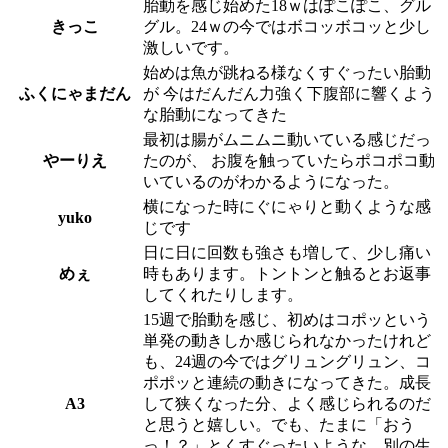
胎動を感じ始めた18ｗはぽこぽこ、グル
きっこ
グル。24ｗの今ではボコッボコッと少し
激しいです。
始めは魚が跳ねる様なくすぐったい胎動
ふくにゃまだん
が 今はだんだん力強く下腹部に響くよう
な胎動になってきた
最初は腸がムニムニ動いている感じだっ
やーりえ
たのが、 お腹を触っていたらポコポコ動
いているのがわかるようになった。
横になった時にぐにゃりと動くような感
yuko
じです
日に日に回数も強さも増して、少し痛い
めぇ
時もあります。トントンと触るとお返事
してくれたりします。
15週で胎動を感じ、初めはコポッという
単発の動きしか感じられなかったけれど
も、24週の今ではグリュングリュン、コ
ポポッと連続の動きになってきた。成長
A3
して狭くなった分、よく感じられるのだ
と思うと嬉しい。でも、たまに「おう
っ！？」とくすぐったいような、別の生