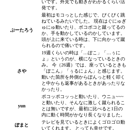
いです。外見でも動きがわかるくらい活
発です。
最初はモコっとした感じで、ぴくぴく跳
ねているみたいでした。 現在はぐにゅぎ
ゅにゅ動いたり、ボコボコと蹴ってるの
ぷーたろう
か、手を動かしているのかしています。
頭が上に来ている時は、下に向かって蹴
られるので痛いです。
19週くらいの時は「…ぽこ」「…ぅに
ょ」というのが、横になっているときの
み。 今（26週）では、座っているときも
さや
「ぽこん」「ぅるにょん」と感じます。
動いた箇所を外側からぽんっと軽く叩く
と中からも返事があるときがあったりな
かったり。
ポコッポコッっと動いたり、ウニュ~~~
と動いたり、そんなに激しく蹴られるこ
yun
とは無いですが、最初に比べると1日の
内に動く時間がかなり長くなりました。
テレビを見ているときによくゴロゴロ動
ぽまと
いてくれます。 とっても幸せです。