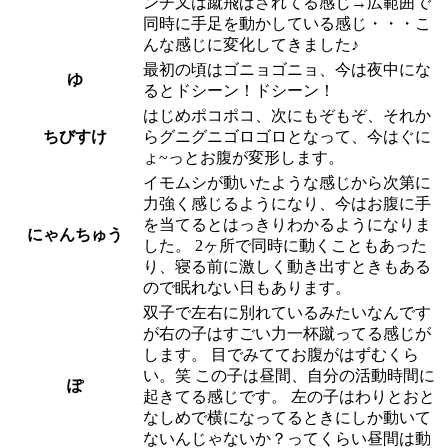
ンチ又は蹴飛ばされてる感じ→広範囲で
同時に手足を動かしている感じ・・・こ
んな感じに変化してきました♪
最初の頃はゴニョゴニョ、今は夜中にな
ゆ
るとドシーン！ドシーン！
はじめポコポコ、次にもぞもぞ、それか
ちびすけ
らグニグニゴロゴロとなって、今はぐに
ょ~っとお腹が変形します。
イモムシが動いたような感じから次第に
力強く感じるようになり、今はお腹に手
を当てるとはっきりわかるようになりま
にゃんちゅう
した。 2ヶ所で同時に動くこともあった
り、寝る前に激しく動き出すときもある
ので眠れない日もあります。
双子で左右に別れているみたいなんです
が右の子はすごい力一杯蹴ってる感じが
します。 目でみててお腹がはずむくら
い。笑 この子は昼間、自分の活動時間に
ぽ
起きてる感じです。 左の子はわりとおと
なしめで横になってるときにしか動いて
ないんじゃないか？ってくらい昼間は動