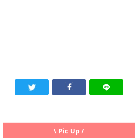
\ Pic Up /