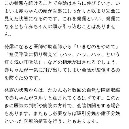
この状態を続けることで会陰はさらに伸びていき、い
よいよ赤ちゃんの頭が骨盤にしっかりと収まり完全に
見えた状態になるのです。これを発露といい、発露に
なるともう赤ちゃんの頭が引っ込むことはありませ
ん。
発露になると医師や助産師から「いきむのをやめて」
「短促呼吸に切り替えて（ハッ、ハッ、ハッ、という
短く浅い呼吸法）」などの指示が出されるでしょう。
赤ちゃんが一気に飛び出してしまい会陰が裂傷するの
を防ぐためです。
発露の状態からは、たぶんあと数回の自然な陣痛収縮
で赤ちゃんがスルリと産まれてくるはずです。このと
きに医師の判断や病院の方針で、会陰切開をする場合
もあります。またもし必要ならば吸引分娩か鉗子分娩
といった医療的措置を行うこともあります。