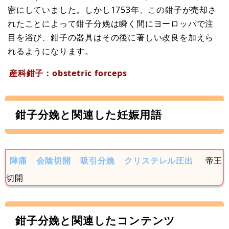
密にしていました。しかし1753年、この鉗子が売却さ
れたことによって鉗子分娩は瞬く間にヨーロッパで注
目を浴び、鉗子の器具はその後に著しい改良を加えら
れるようになります。
産科鉗子：obstetric forceps
鉗子分娩と関連した妊娠用語
陣痛
会陰切開
吸引分娩
クリステレル圧出
帝王
切開
鉗子分娩と関連したコンテンツ