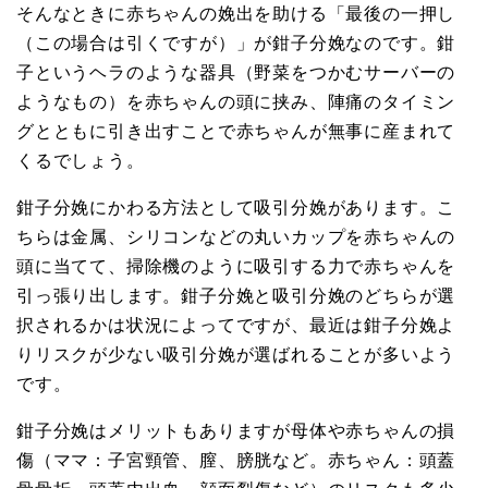
そんなときに赤ちゃんの娩出を助ける「最後の一押し
（この場合は引くですが）」が鉗子分娩なのです。鉗
子というヘラのような器具（野菜をつかむサーバーの
ようなもの）を赤ちゃんの頭に挟み、陣痛のタイミン
グとともに引き出すことで赤ちゃんが無事に産まれて
くるでしょう。
鉗子分娩にかわる方法として吸引分娩があります。こ
ちらは金属、シリコンなどの丸いカップを赤ちゃんの
頭に当てて、掃除機のように吸引する力で赤ちゃんを
引っ張り出します。鉗子分娩と吸引分娩のどちらが選
択されるかは状況によってですが、最近は鉗子分娩よ
りリスクが少ない吸引分娩が選ばれることが多いよう
です。
鉗子分娩はメリットもありますが母体や赤ちゃんの損
傷（ママ：子宮頸管、膣、膀胱など。赤ちゃん：頭蓋