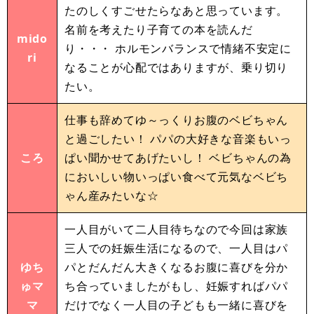
たのしくすごせたらなあと思っています。
名前を考えたり子育ての本を読んだ
mido
り・・・ ホルモンバランスで情緒不安定に
ri
なることが心配ではありますが、乗り切り
たい。
仕事も辞めてゆ～っくりお腹のベビちゃん
と過ごしたい！ パパの大好きな音楽もいっ
ころ
ぱい聞かせてあげたいし！ ベビちゃんの為
においしい物いっぱい食べて元気なベビち
ゃん産みたいな☆
一人目がいて二人目待ちなので今回は家族
三人での妊娠生活になるので、一人目はパ
ゆち
パとだんだん大きくなるお腹に喜びを分か
ゅマ
ち合っていましたがもし、妊娠すればパパ
マ
だけでなく一人目の子どもも一緒に喜びを