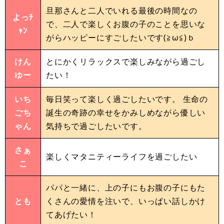
旦那さんと二人でいれる最後の時間なの
よっﾁ
で、二人で楽しくお腹の子のことを思いな
ｬﾝ
がらハッピーにすごしたいです(≧ω≦)ｂ
けん
とにかくリラックスで楽しみながら過ごし
ゆー
たい！
いち
毎日笑って楽しく過ごしたいです。 生命の
ごち
誕生の奇跡の幸せをかみしめながら優しい
ゃん
気持ちで過ごしたいです。
さぁ
楽しくマタニティーライフを過ごしたい
こ
パパと一緒に、上の子にもお腹の子にもた
とも
くさんの愛情を注いで、いっぱい話しかけ
てあげたい！