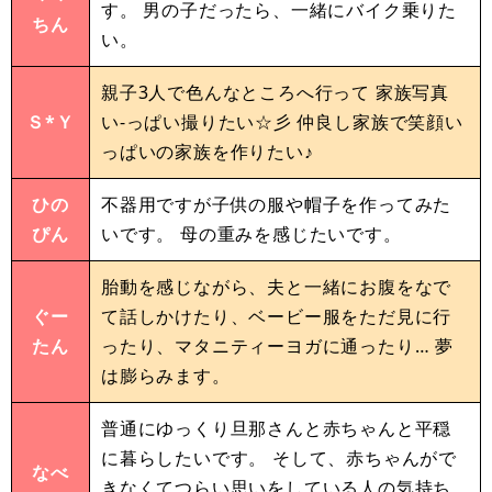
す。 男の子だったら、一緒にバイク乗りた
ちん
い。
親子3人で色んなところへ行って 家族写真
Ｓ*Ｙ
い-っぱい撮りたい☆彡 仲良し家族で笑顔い
っぱいの家族を作りたい♪
ひの
不器用ですが子供の服や帽子を作ってみた
ぴん
いです。 母の重みを感じたいです。
胎動を感じながら、夫と一緒にお腹をなで
ぐー
て話しかけたり、ベービー服をただ見に行
たん
ったり、マタニティーヨガに通ったり… 夢
は膨らみます。
普通にゆっくり旦那さんと赤ちゃんと平穏
に暮らしたいです。 そして、赤ちゃんがで
なべ
きなくてつらい思いをしている人の気持ち