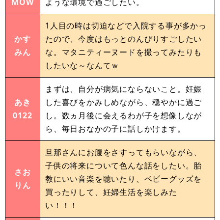
MOW
ような環境で過ごしたい。
1人目の時は切迫などで入院する事が多かっ
かす
たので、今度はもっとのんびりすごしたい
みん
な。マタニティーヌードを撮ってみたりも
したいな～なんてｗ
まずは、自分が病気にならないこと。妊娠
あき
した喜びをかみしめながら、穏やかに過ご
0122
し。数ヵ月後に会えるわが子を想像しなが
ら、毎日おなかの子に話しかけます。
旦那さんにお腹をさすってもらいながら、
子供の将来について色んな話をしたい。胎
さお
教にいい音楽を聴いたり、ベビーグッズを
りん
買ったりして、妊婦生活を楽しみた
い！！！