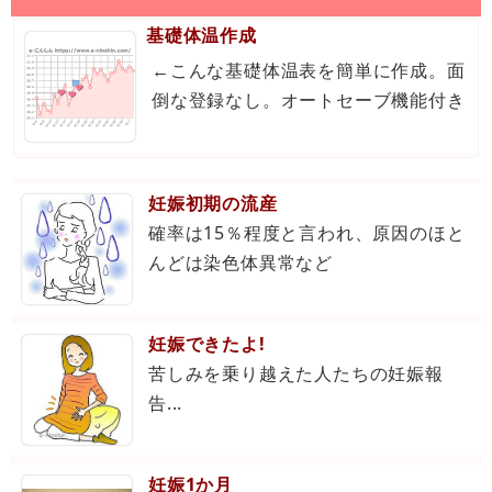
基礎体温作成
←こんな基礎体温表を簡単に作成。面
倒な登録なし。オートセーブ機能付き
妊娠初期の流産
確率は15％程度と言われ、原因のほと
んどは染色体異常など
妊娠できたよ!
苦しみを乗り越えた人たちの妊娠報
告...
妊娠1か月