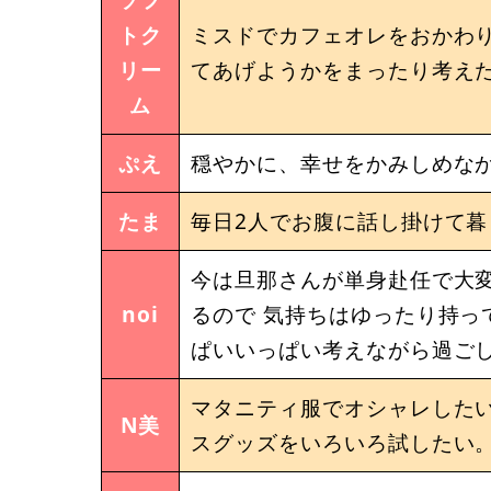
トク
ミスドでカフェオレをおかわ
リー
てあげようかをまったり考え
ム
ぷえ
穏やかに、幸せをかみしめな
たま
毎日2人でお腹に話し掛けて暮
今は旦那さんが単身赴任で大変
noi
るので 気持ちはゆったり持っ
ぱいいっぱい考えながら過ごし
マタニティ服でオシャレしたい
N美
スグッズをいろいろ試したい