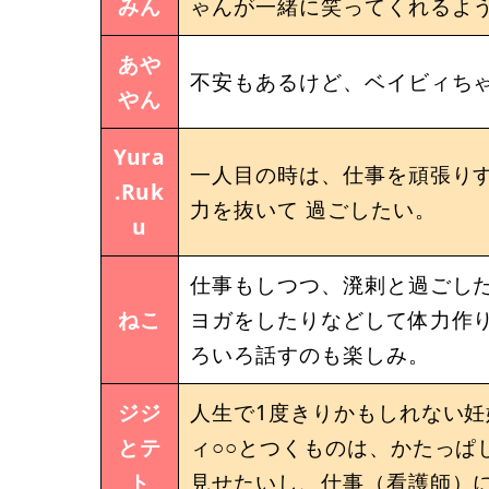
みん
ゃんが一緒に笑ってくれるよ
あや
不安もあるけど、ベイビィち
やん
Yura
一人目の時は、仕事を頑張りす
.Ruk
力を抜いて 過ごしたい。
u
仕事もしつつ、溌剌と過ごし
ねこ
ヨガをしたりなどして体力作
ろいろ話すのも楽しみ。
ジジ
人生で1度きりかもしれない
とテ
ィ○○とつくものは、かたっぱ
ト
見せたいし、仕事（看護師）