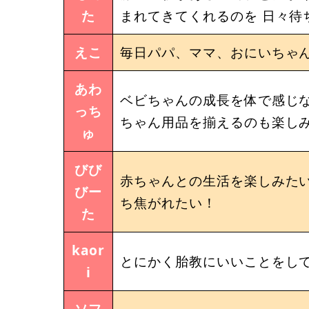
た
まれてきてくれるのを 日々待
えこ
毎日パパ、ママ、おにいちゃ
あわ
ベビちゃんの成長を体で感じ
っち
ちゃん用品を揃えるのも楽しみ
ゅ
びび
赤ちゃんとの生活を楽しみた
びー
ち焦がれたい！
た
kaor
とにかく胎教にいいことをし
i
ソフ