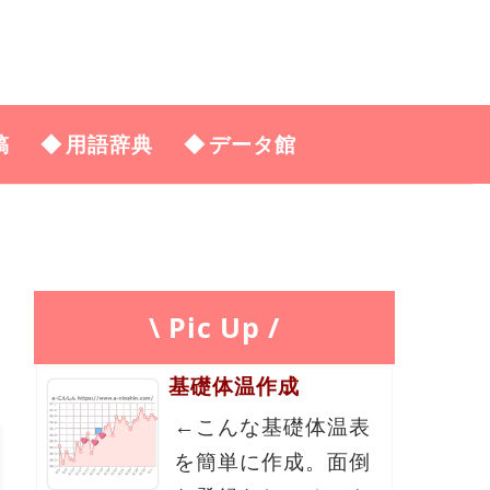
稿
用語辞典
データ館
\ Pic Up /
基礎体温作成
←こんな基礎体温表
を簡単に作成。面倒