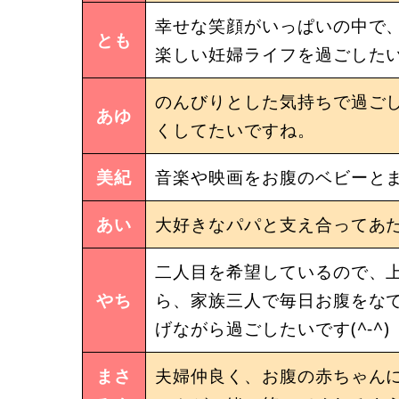
幸せな笑顔がいっぱいの中で
とも
楽しい妊婦ライフを過ごした
のんびりとした気持ちで過ごした
あゆ
くしてたいですね。
美紀
音楽や映画をお腹のベビーと
あい
大好きなパパと支え合ってあ
二人目を希望しているので、
やち
ら、家族三人で毎日お腹をな
げながら過ごしたいです(^-^)
まさ
夫婦仲良く、お腹の赤ちゃん