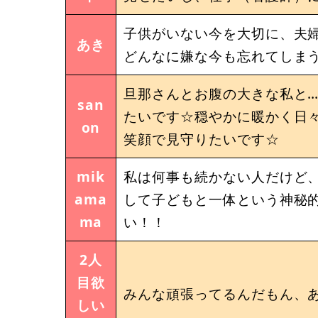
子供がいない今を大切に、夫婦
あき
どんなに嫌な今も忘れてしまう
旦那さんとお腹の大きな私と
san
たいです☆穏やかに暖かく日
on
笑顔で見守りたいです☆
mik
私は何事も続かない人だけど
ama
して子どもと一体という神秘
ma
い！！
2人
目欲
みんな頑張ってるんだもん、
しい