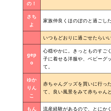
の！
さち
家族仲良くほのぼのと過ごし
よ
いつもどおりに過ごせたらい
心穏やかに。きっとものすごく
gep
子に着せる洋服や、ベビーグッ
o
て。
ゆか
赤ちゃんグッズを買いに行った
りん
て、良い風景をみて赤ちゃん
こ
もん
流産経験があるので、とにかく