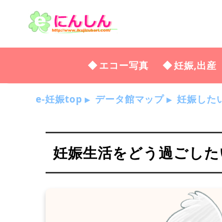
エコー写真
妊娠,出産
e-妊娠top
データ館マップ
妊娠した
妊娠生活をどう過ごしたい？