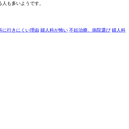
る人も多いようです。
科に行きにくい理由
婦人科が怖い
不妊治療、病院選び
婦人科