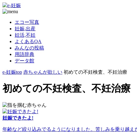
エコー写真
妊娠,出産
妊活,不妊
よくあるQA
みんなの投稿
用語辞典
データ館
e-妊娠top
赤ちゃんが欲しい
初めての不妊検査、不妊治療
初めての不妊検査、不妊治療
妊娠できたよ!
年齢など絞り込みでるようになりました。苦しみを乗り越えた人