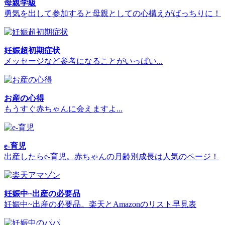
母親学級
勇気を出して参加すると母親としての心構えがばっちりに！
妊娠超初期症状
メッセージなど参考になることがいっぱい...
お産の心得
もうすぐ赤ちゃんに会えますよ...
e-育児
出産したらe-育児。赤ちゃんの月齢別成長は人気のページ！
妊娠中~出産の必要品
妊娠中~出産の必要品。楽天とAmazonのリスト早見表