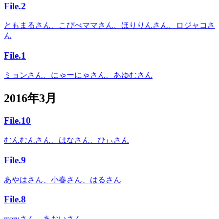
File.2
ともまるさん、こぴべママさん、ほりりんさん、ロジャコさ
ん
File.1
ミョンさん、にゃーにゃさん、あゆむさん
2016年3月
File.10
むんむんさん、はなさん、ひぃさん
File.9
あやはさん、小春さん、はるさん
File.8
maruさん、あおいさん