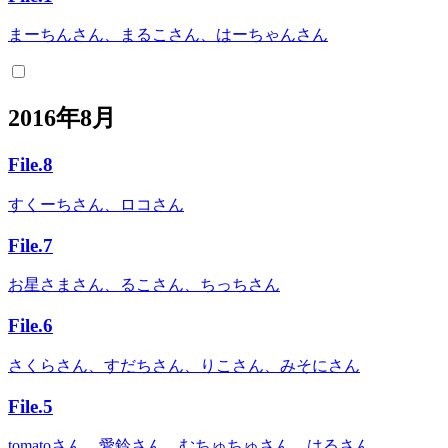
まーちんさん、まるこさん、はーちゃんさん
2016年8月
File.8
すくーちさん、ロコさん
File.7
お星さまさん、るこさん、ちっちさん
File.6
さくらさん、すだちさん、りこさん、みそにさん
File.5
tomatoさん、愛鈴さん、むちゅちゅさん、はるさん