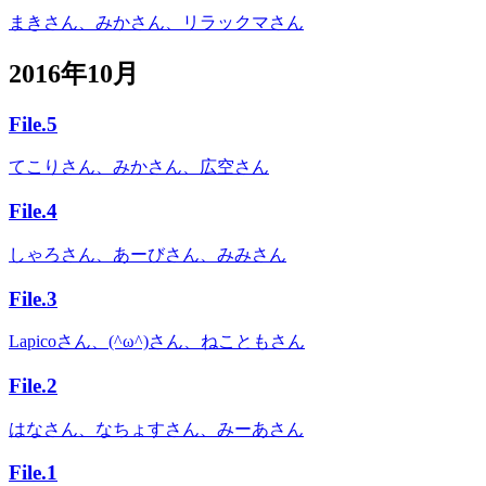
まきさん、みかさん、リラックマさん
2016年10月
File.5
てこりさん、みかさん、広空さん
File.4
しゃろさん、あーびさん、みみさん
File.3
Lapicoさん、(^ω^)さん、ねこともさん
File.2
はなさん、なちょすさん、みーあさん
File.1