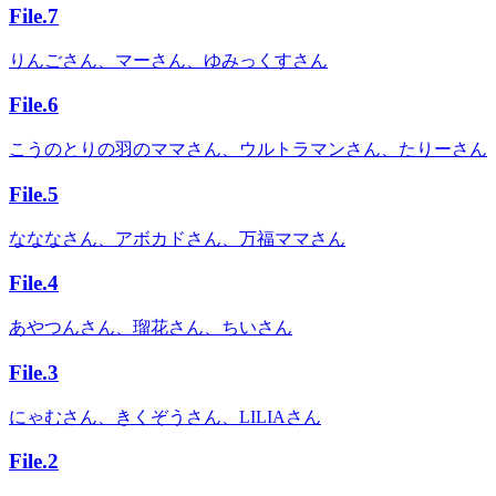
File.7
りんごさん、マーさん、ゆみっくすさん
File.6
こうのとりの羽のママさん、ウルトラマンさん、たりーさん
File.5
なななさん、アボカドさん、万福ママさん
File.4
あやつんさん、瑠花さん、ちいさん
File.3
にゃむさん、きくぞうさん、LILIAさん
File.2