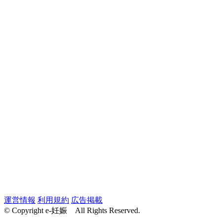
運営情報
利用規約
広告掲載
© Copyright e-妊娠 All Rights Reserved.