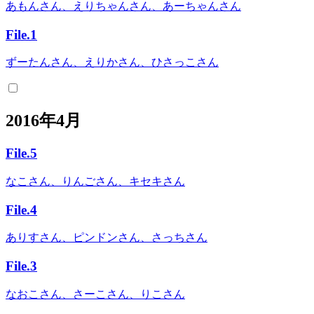
あもんさん、えりちゃんさん、あーちゃんさん
File.1
ずーたんさん、えりかさん、ひさっこさん
2016年4月
File.5
なこさん、りんごさん、キセキさん
File.4
ありすさん、ピンドンさん、さっちさん
File.3
なおこさん、さーこさん、りこさん