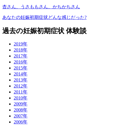
杏さん、うさももさん、かちかちさん
あなたの妊娠初期症状どんな感じだった?
過去の妊娠初期症状 体験談
2019年
2018年
2017年
2016年
2015年
2014年
2013年
2012年
2011年
2010年
2009年
2008年
2007年
2006年