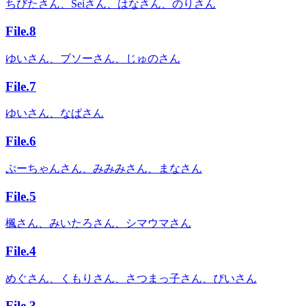
ちびたさん、Seiさん、はなさん、のりさん
File.8
ゆいさん、ブソーさん、じゅのさん
File.7
ゆいさん、なぱさん
File.6
ぷーちゃんさん、みみみさん、まなさん
File.5
楓さん、みいたろさん、シマウマさん
File.4
めぐさん、くもりさん、さつまっ子さん、ぴいさん
File.3