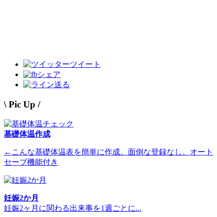
ツイート
シェア
送る
\ Pic Up /
基礎体温作成
←こんな基礎体温表を簡単に作成。面倒な登録なし。オート
セーブ機能付き
妊娠2か月
妊娠2ヶ月に関わる出来事を1週ごとに...