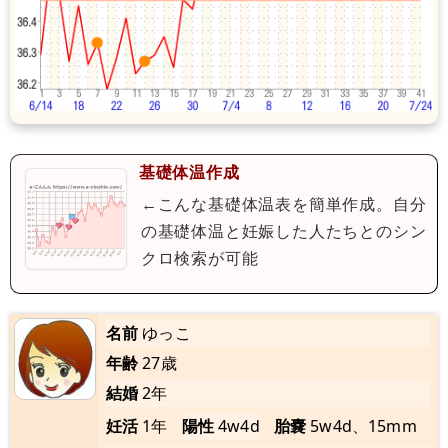
基礎体温作成
←こんな基礎体温表を簡単作成。自分
の基礎体温と妊娠した人たちとのシン
クロ検索が可能
名前
ゆっこ
年齢
27歳
結婚
2年
妊活
1年
陽性
4w4d
胎嚢
5w4d、15mm