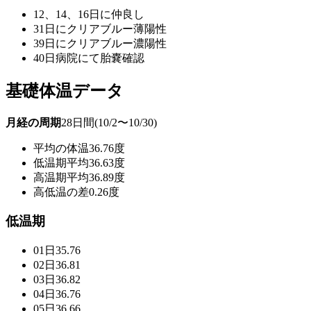
12、14、16日に仲良し
31日にクリアブルー薄陽性
39日にクリアブルー濃陽性
40日病院にて胎嚢確認
基礎体温データ
月経の周期
28日間(10/2〜10/30)
平均の体温
36.76度
低温期平均
36.63度
高温期平均
36.89度
高低温の差
0.26度
低温期
01日
35.76
02日
36.81
03日
36.82
04日
36.76
05日
36.66