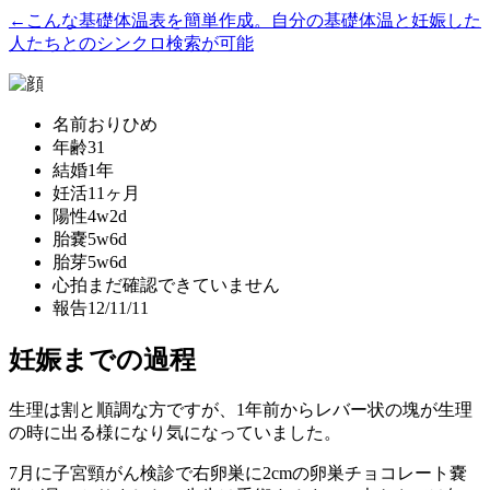
←こんな基礎体温表を簡単作成。自分の基礎体温と妊娠した
人たちとのシンクロ検索が可能
名前
おりひめ
年齢
31
結婚
1年
妊活
11ヶ月
陽性
4w2d
胎嚢
5w6d
胎芽
5w6d
心拍
まだ確認できていません
報告
12/11/11
妊娠までの過程
生理は割と順調な方ですが、1年前からレバー状の塊が生理
の時に出る様になり気になっていました。
7月に子宮頸がん検診で右卵巣に2cmの卵巣チョコレート嚢