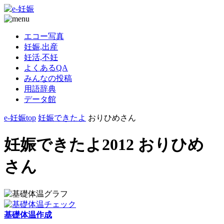
エコー写真
妊娠,出産
妊活,不妊
よくあるQA
みんなの投稿
用語辞典
データ館
e-妊娠top
妊娠できたよ
おりひめさん
妊娠できたよ2012 おりひめ
さん
基礎体温作成