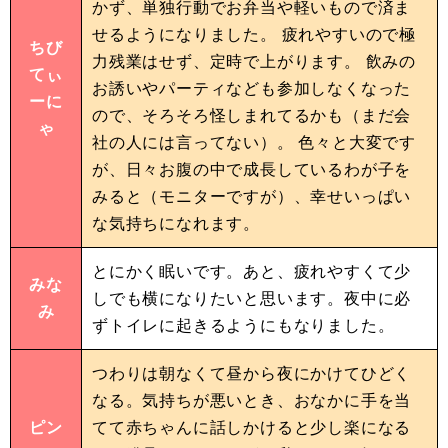
かず、単独行動でお弁当や軽いもので済ま
せるようになりました。 疲れやすいので極
ちび
力残業はせず、定時で上がります。 飲みの
てぃ
お誘いやパーティなども参加しなくなった
ーに
ので、そろそろ怪しまれてるかも（まだ会
ゃ
社の人には言ってない）。 色々と大変です
が、日々お腹の中で成長しているわが子を
みると（モニターですが）、幸せいっぱい
な気持ちになれます。
とにかく眠いです。あと、疲れやすくて少
みな
しでも横になりたいと思います。夜中に必
み
ずトイレに起きるようにもなりました。
つわりは朝なくて昼から夜にかけてひどく
なる。気持ちが悪いとき、おなかに手を当
ピン
てて赤ちゃんに話しかけると少し楽になる