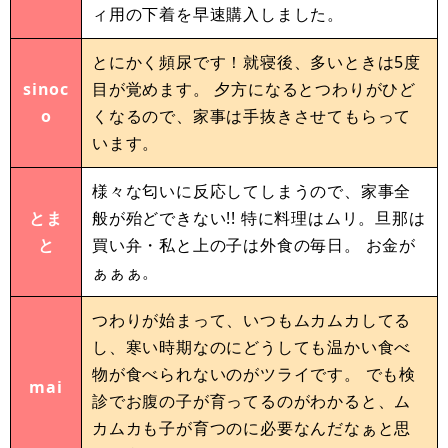
ィ用の下着を早速購入しました。
とにかく頻尿です！就寝後、多いときは5度
sinoc
目が覚めます。 夕方になるとつわりがひど
o
くなるので、家事は手抜きさせてもらって
います。
様々な匂いに反応してしまうので、家事全
とま
般が殆どできない!! 特に料理はムリ。旦那は
と
買い弁・私と上の子は外食の毎日。 お金が
ぁぁぁ。
つわりが始まって、いつもムカムカしてる
し、寒い時期なのにどうしても温かい食べ
物が食べられないのがツライです。 でも検
mai
診でお腹の子が育ってるのがわかると、ム
カムカも子が育つのに必要なんだなぁと思