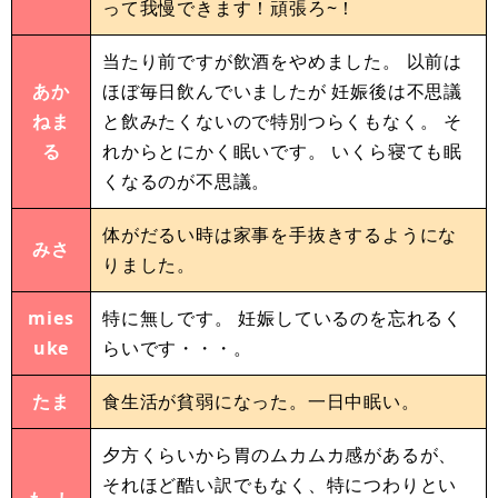
って我慢できます！頑張ろ~！
当たり前ですが飲酒をやめました。 以前は
あか
ほぼ毎日飲んでいましたが 妊娠後は不思議
ねま
と飲みたくないので特別つらくもなく。 そ
る
れからとにかく眠いです。 いくら寝ても眠
くなるのが不思議。
体がだるい時は家事を手抜きするようにな
みさ
りました。
mies
特に無しです。 妊娠しているのを忘れるく
uke
らいです・・・。
たま
食生活が貧弱になった。一日中眠い。
夕方くらいから胃のムカムカ感があるが、
それほど酷い訳でもなく、特につわりとい