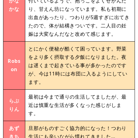
かな
付いているようで、抱っこをよくせがんだ
かな
り、甘えん坊になっています。私も初期に
出血があったり、つわりが5週すぎに出てき
たので、体が結構きついです。二人目の妊
娠は大変なんだなと改めて感じます。
とにかく便秘が酷くて困っています。野菜
をより多く摂取する夕飯になりました。夜
Robs
は遅くまで起きている事が多かったのです
on
が、今は11時には布団に入るようにしてい
ます。
最初は今まで通りの生活してましたが、最
らぶ
近は慎重な生活が多くなった感じがしま
りん
す。
あず
旦那がものすごく協力的になった！つわり
きち
生活にも辛いながら慣れてきました…