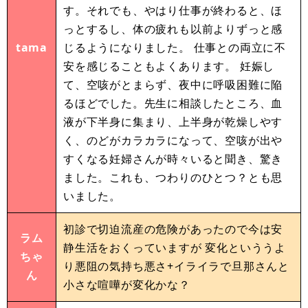
す。それでも、やはり仕事が終わると、ほ
っとするし、体の疲れも以前よりずっと感
tama
じるようになりました。 仕事との両立に不
安を感じることもよくあります。 妊娠し
て、空咳がとまらず、夜中に呼吸困難に陥
るほどでした。先生に相談したところ、血
液が下半身に集まり、上半身が乾燥しやす
く、のどがカラカラになって、空咳が出や
すくなる妊婦さんが時々いると聞き、驚き
ました。これも、つわりのひとつ？とも思
いました。
初診で切迫流産の危険があったので今は安
ラム
静生活をおくっていますが 変化といううよ
ちゃ
り悪阻の気持ち悪さ+イライラで旦那さんと
ん
小さな喧嘩が変化かな？