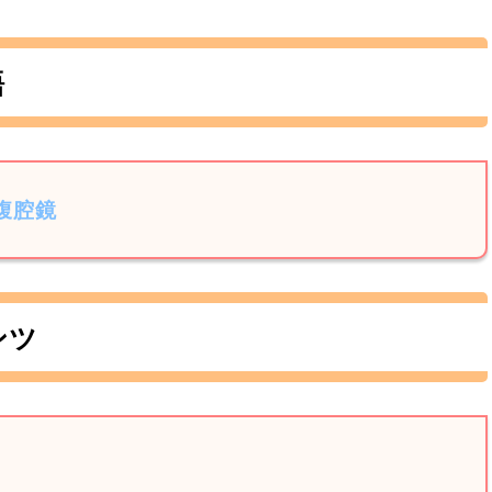
語
腹腔鏡
ンツ