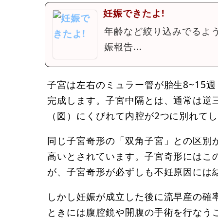
妊娠できたよ!
年齢など絞り込みでるよ
娠報告...
子宮は左右のミュラー管が胎生8~15
完成します。子宮中隔とは、通常は逆
（図）にくびれて内腔が2つに別れて
同じ子宮奇形の「双角子宮」との区別
高いとされています。子宮奇形にはこ
が、子宮奇形が必ずしも不妊原因には
しかし妊娠が成立した後に流早産の確
ときには腹腔鏡や開腹の手術を行なう