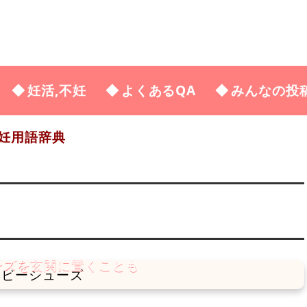
妊活,不妊
よくあるQA
みんなの投
妊用語辞典