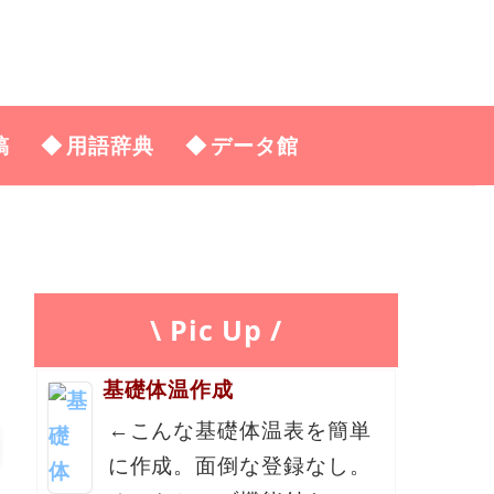
稿
用語辞典
データ館
\ Pic Up /
基礎体温作成
←こんな基礎体温表を簡単
に作成。面倒な登録なし。