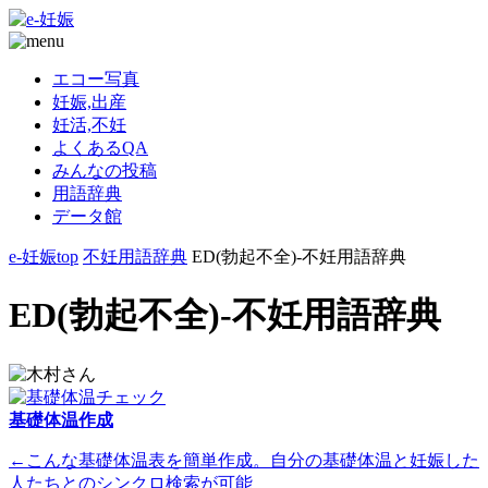
エコー写真
妊娠,出産
妊活,不妊
よくあるQA
みんなの投稿
用語辞典
データ館
e-妊娠top
不妊用語辞典
ED(勃起不全)-不妊用語辞典
ED(勃起不全)-不妊用語辞典
基礎体温作成
←こんな基礎体温表を簡単作成。自分の基礎体温と妊娠した
人たちとのシンクロ検索が可能