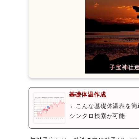
基礎体温作成
←こんな基礎体温表を簡
シンクロ検索が可能