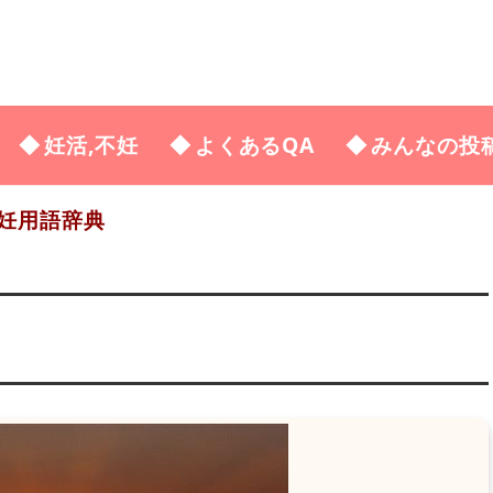
妊活,不妊
よくあるQA
みんなの投
妊用語辞典