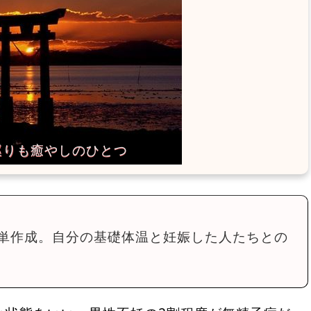
単作成。自分の基礎体温と妊娠した人たちとの