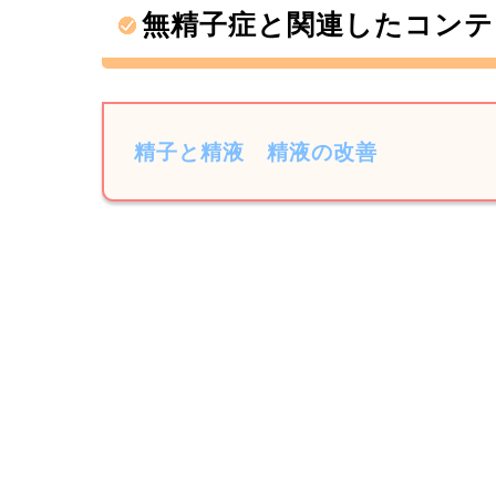
無精子症と関連したコンテ
精子と精液
精液の改善