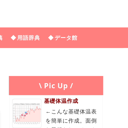
稿
用語辞典
データ館
\ Pic Up /
基礎体温作成
←こんな基礎体温表
を簡単に作成。面倒