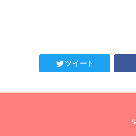
ツイート
©