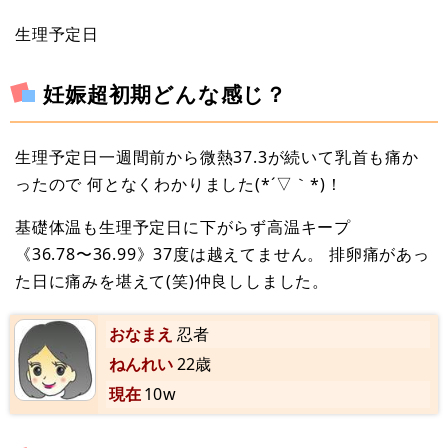
生理予定日
妊娠超初期どんな感じ？
生理予定日一週間前から微熱37.3が続いて乳首も痛か
ったので 何となくわかりました(*´▽｀*)！
基礎体温も生理予定日に下がらず高温キープ
《36.78〜36.99》37度は越えてません。 排卵痛があっ
た日に痛みを堪えて(笑)仲良ししました。
おなまえ
忍者
ねんれい
22歳
現在
10w