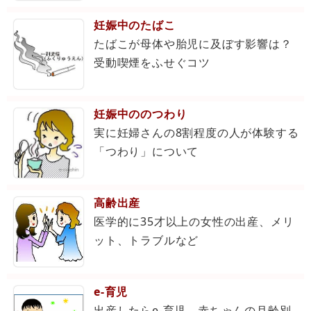
妊娠中のたばこ
たばこが母体や胎児に及ぼす影響は？
受動喫煙をふせぐコツ
妊娠中ののつわり
実に妊婦さんの8割程度の人が体験する
「つわり」について
高齢出産
医学的に35才以上の女性の出産、メリ
ット、トラブルなど
e-育児
出産したらe-育児。赤ちゃんの月齢別