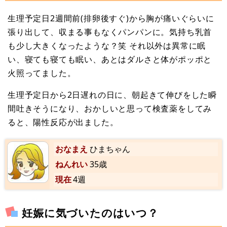
生理予定日2週間前(排卵後すぐ)から胸が痛いぐらいに
張り出して、収まる事もなくパンパンに。気持ち乳首
も少し大きくなったような？笑 それ以外は異常に眠
い、寝ても寝ても眠い、あとはダルさと体がポッポと
火照ってました。
生理予定日から2日遅れの日に、朝起きて伸びをした瞬
間吐きそうになり、おかしいと思って検査薬をしてみ
ると、陽性反応が出ました。
おなまえ
ひまちゃん
ねんれい
35歳
現在
4週
妊娠に気づいたのはいつ？