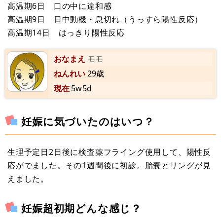
高温期6日 口の中に違和感
高温期9日 日中動機・息切れ（うっすら陽性反応）
高温期14日 はっきり陽性反応
おなまえ
モモ
ねんれい
29歳
現在
5w5d
妊娠に気づいたのはいつ？
生理予定日2日後に検査薬フライング使用して、陽性反
応がでました。その1週間後に初診。胎嚢とリングが見
えました。
妊娠超初期どんな感じ？