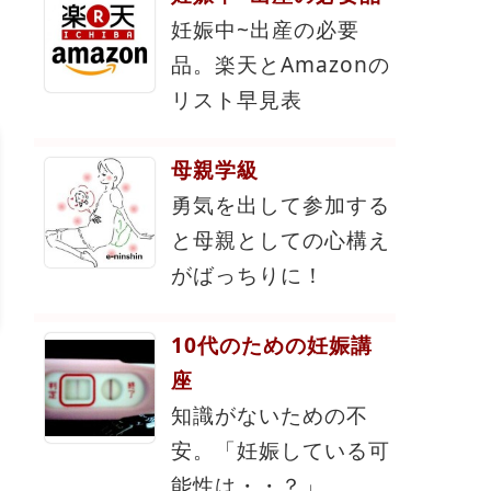
妊娠中~出産の必要
品。楽天とAmazonの
リスト早見表
母親学級
勇気を出して参加する
と母親としての心構え
がばっちりに！
10代のための妊娠講
座
知識がないための不
安。「妊娠している可
能性は・・？」