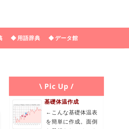
稿
用語辞典
データ館
\ Pic Up /
基礎体温作成
←こんな基礎体温表
を簡単に作成。面倒