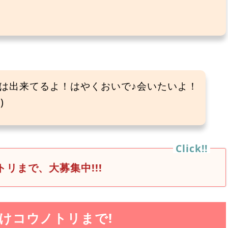
は出来てるよ！はやくおいで♪会いたいよ！
)
リまで、大募集中!!!
けコウノトリまで!