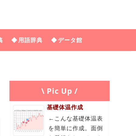
稿
用語辞典
データ館
\ Pic Up /
基礎体温作成
←こんな基礎体温表
を簡単に作成。面倒