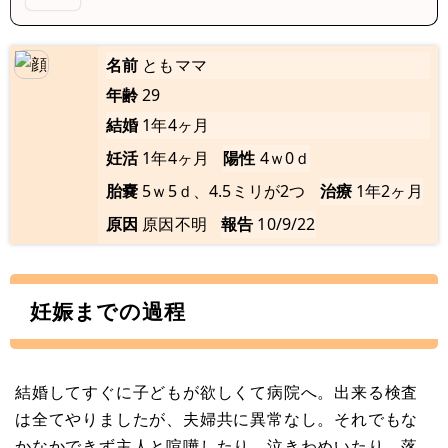
名前
ともママ
年齢
29
結婚
1年4ヶ月
妊活
1年4ヶ月
陽性
4ｗ0ｄ
胎嚢
5ｗ5ｄ、4.5ミリが2つ
治療
1年2ヶ月
原因
原因不明
報告
10/9/22
妊娠までの過程
結婚してすぐに子どもが欲しくて病院へ。出来る検査
は全てやりましたが、夫婦共に異常なし。それでもな
かなかできず主人と喧嘩したり、泣きわめいたり、落