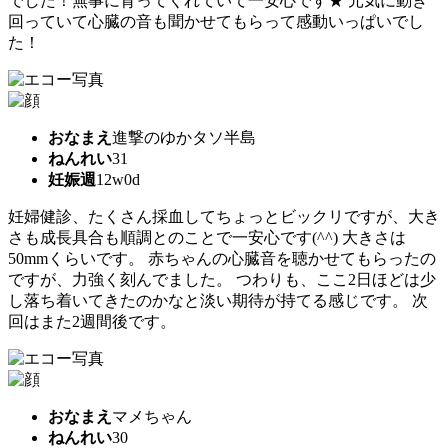
でした！無事に育ってくれていて一安心です★ 元気に動き
回っていて心臓の音も聞かせてもらって感動いっぱいでし
た！
おなまえ
進撃のゆかタソ半島
ねんれい
31
妊娠週
12w0d
妊婦健診、たくさん採血してちょっとビックリですが、大き
さも成長具合も順調とのことで一安心です(^^) 大きさは
50mmくらいです。 赤ちゃんの心臓音を聴かせてもらったの
ですが、力強く刻んでました。 つわりも、ここ2日ほどは少
し落ち着いてきたのかなと淡い期待が持てる感じです。 次
回はまた2週間後です。
おなまえ
マメちゃん
ねんれい
30