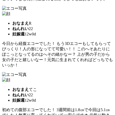
おなまえ
R
ねんれい
22
妊娠週
12w0d
今日から経腹エコーでした！ もう3Dエコーもしてもらって
びっくり！人の形になってて可愛い！！ このへそあたりに
ぽこっとなってるのはへその緒かなー？ 上が男の子だから
女の子だと嬉しいなー！元気に生まれてくれればどっちでも
いっか！
おなまえ
てこ
ねんれい
22
妊娠週
12w0d
初めての腹部エコーでした！ 3週間前は1.8㎝で今回は5.1㎝