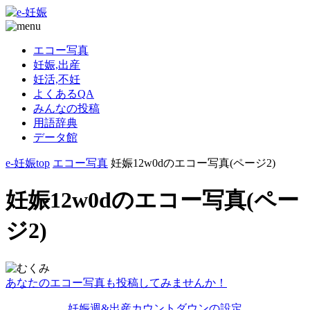
エコー写真
妊娠,出産
妊活,不妊
よくあるQA
みんなの投稿
用語辞典
データ館
e-妊娠top
エコー写真
妊娠12w0dのエコー写真(ページ2)
妊娠12w0dのエコー写真(ペー
ジ2)
あなたのエコー写真も投稿してみませんか！
妊娠週&出産カウントダウンの設定