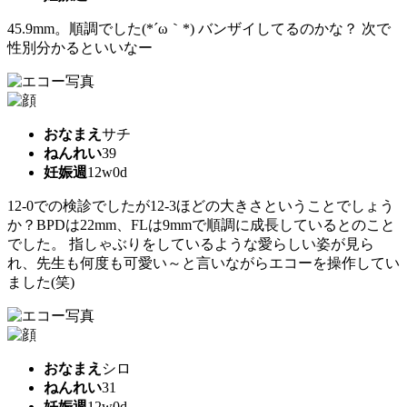
45.9mm。順調でした(*´ω｀*) バンザイしてるのかな？ 次で
性別分かるといいなー
おなまえ
サチ
ねんれい
39
妊娠週
12w0d
12-0での検診でしたが12-3ほどの大きさということでしょう
か？BPDは22mm、FLは9mmで順調に成長しているとのこと
でした。 指しゃぶりをしているような愛らしい姿が見ら
れ、先生も何度も可愛い～と言いながらエコーを操作してい
ました(笑)
おなまえ
シロ
ねんれい
31
妊娠週
12w0d