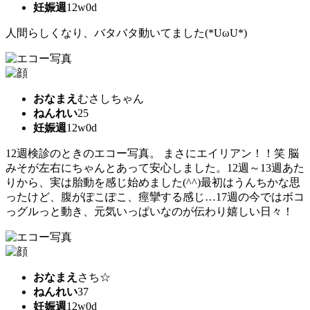
妊娠週
12w0d
人間らしくなり、バタバタ動いてました(*UωU*)
おなまえ
むさしちゃん
ねんれい
25
妊娠週
12w0d
12週検診のときのエコー写真。 まさにエイリアン！！笑 脳
みそが左右にちゃんとあって安心しました。12週～13週あた
りから、実は胎動を感じ始めました(^^)最初はうんちかな思
ったけど、腹がぽこぽこ、痙攣する感じ…17週の今ではボコ
っグルっと動き、元気いっぱいなのが伝わり嬉しい日々！
おなまえ
さち☆
ねんれい
37
妊娠週
12w0d