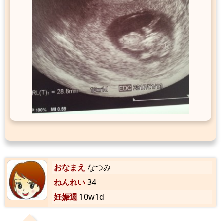
おなまえ
なつみ
ねんれい
34
妊娠週
10w1d