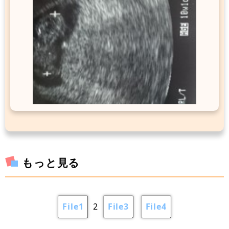
もっと見る
File1
2
File3
File4