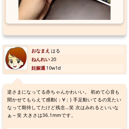
おなまえ
はる
ねんれい
20
妊娠週
10w1d
逆さまになってる赤ちゃんかわいい。 初めて心音も
聞かせてもらえて感動(；∀；) 手足動いてるの見たい
なって期待してたけど残念…笑 次はみれるといいな
ぁ～笑 大きさは36.1mmです。