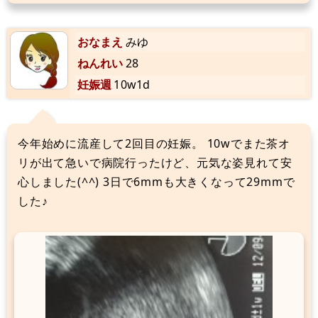
おなまえ
みゆ
ねんれい
28
妊娠週
10w1d
今年始めに流産して2回目の妊娠。 10wでまた茶オ
リが出て急いで病院行ったけど、元気な姿見れて安
心しました(^^) 3日で6mmも大きくなって29mmで
した♪