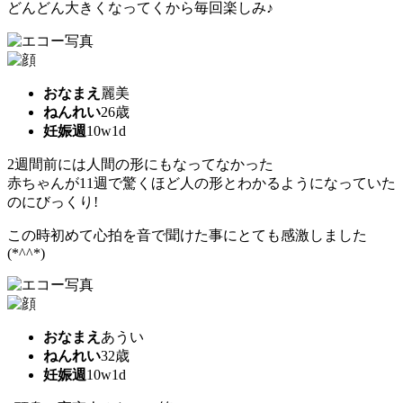
どんどん大きくなってくから毎回楽しみ♪
おなまえ
麗美
ねんれい
26歳
妊娠週
10w1d
2週間前には人間の形にもなってなかった
赤ちゃんが11週で驚くほど人の形とわかるようになっていた
のにびっくり!
この時初めて心拍を音で聞けた事にとても感激しました
(*^^*)
おなまえ
あうい
ねんれい
32歳
妊娠週
10w1d