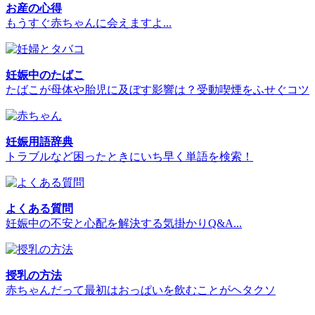
お産の心得
もうすぐ赤ちゃんに会えますよ...
妊娠中のたばこ
たばこが母体や胎児に及ぼす影響は？受動喫煙をふせぐコツ
妊娠用語辞典
トラブルなど困ったときにいち早く単語を検索！
よくある質問
妊娠中の不安と心配を解決する気掛かりQ&A...
授乳の方法
赤ちゃんだって最初はおっぱいを飲むことがヘタクソ