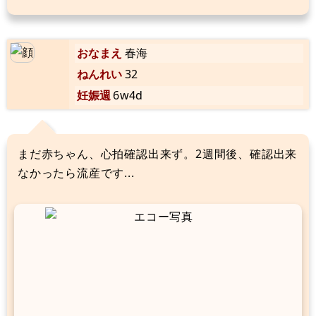
おなまえ
春海
ねんれい
32
妊娠週
6w4d
まだ赤ちゃん、心拍確認出来ず。2週間後、確認出来
なかったら流産です...