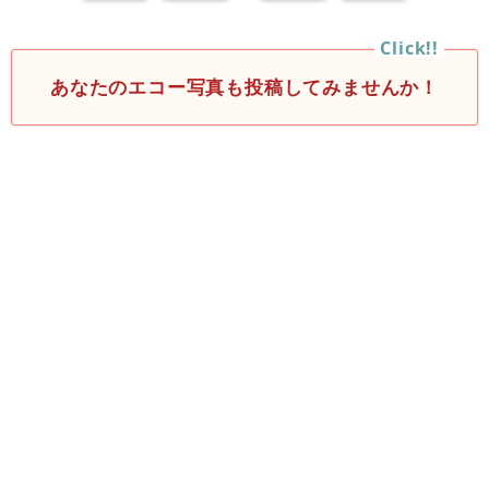
あなたのエコー写真も投稿してみませんか！