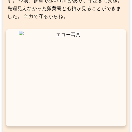
す。 今朝、多量で赤い出血があり、半泣きで受診。
先週見えなかった卵黄嚢と心拍が見ることができま
した。 全力で守るからね。