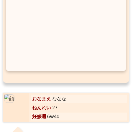
おなまえ
ななな
ねんれい
27
妊娠週
6w4d