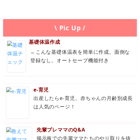
\ Pic Up /
基礎体温作成
←こんな基礎体温表を簡単に作成。面倒な
登録なし。オートセーブ機能付き
e-育児
出産したらe-育児。赤ちゃんの月齢別成長
は人気のページ！
先輩プレママのQ&A
掲示板での先輩ママたちのやり取りを抜