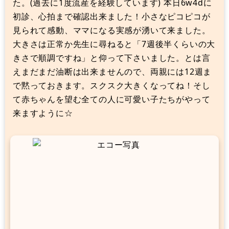
た。(過去に1度流産を経験しています) 本日6w4dに
初診、心拍まで確認出来ました！小さなピコピコが
見られて感動、ママになる実感が湧いて来ました。
大きさは正常か先生に尋ねると「7週後半くらいの大
きさで順調ですね」と仰って下さいました。とは言
えまだまだ油断は出来ませんので、両親には12週ま
で黙っておきます。スクスク大きくなってね！そし
て赤ちゃんを望む全ての人に可愛い子たちがやって
来ますように☆