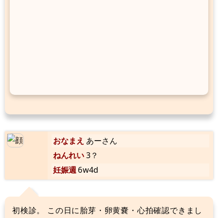
おなまえ
あーさん
ねんれい
3？
妊娠週
6w4d
初検診。 この日に胎芽・卵黄嚢・心拍確認できまし