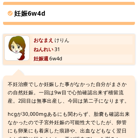
妊娠6w4d
おなまえ
けりん
ねんれい
31
妊娠週
6w4d
不妊治療でしか妊娠した事がなかった自分がまさか
の自然妊娠。一回は9w目で心拍確認出来ず稽留流
産。2回目は無事出産し、今回は第二子になります。
hcgが30,000mgあるにも関わらず、胎嚢も確認出来
なかったので子宮外妊娠の可能性大でしたが、卵管
にも卵巣にも着床した痕跡や、出血などもなく翌日