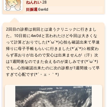
ねんれい
28
妊娠週
6w4d
2回目の診察は前回とは違うクリニックに行きまし
た。10日前に4w0dと言われたけど今回は大きくな
って計算どおりでした(*´ω`*)心拍も確認出来て早速
帰りに母子手帳もらいに行きました(*´д`*)☆相変わ
らず茶おりが出るので安心は出来ませんが（汗）次
は1週間後なのでまた会えるのが楽しみです(*´ω`*)
でも…心拍確認出来たのに次の診察が1週間後って早
すぎて心配です(*´・ェ・｀*)