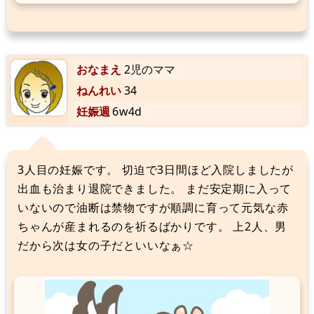
おなまえ
2児のママ
ねんれい
34
妊娠週
6w4d
3人目の妊娠です。 切迫で3日間ほど入院しましたが
出血も治まり退院できました。 まだ安定期に入って
いないので油断は禁物ですが順調に育って元気な赤
ちゃんが産まれるのを祈るばかりです。 上2人、男
だから次は女の子だといいなぁ☆