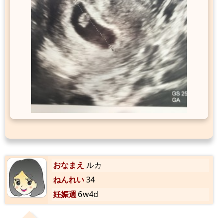
おなまえ
ルカ
ねんれい
34
妊娠週
6w4d