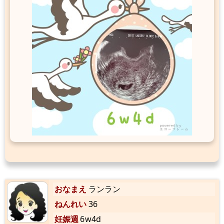
おなまえ
ランラン
ねんれい
36
妊娠週
6w4d