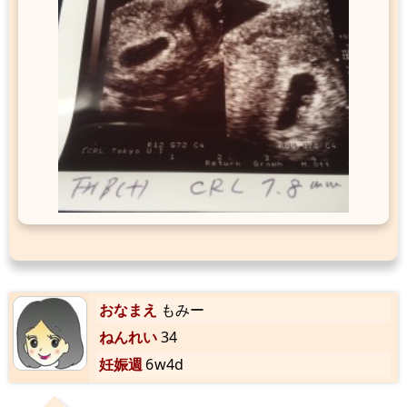
おなまえ
もみー
ねんれい
34
妊娠週
6w4d