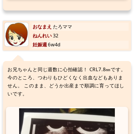
おなまえ
たろママ
ねんれい
32
妊娠週
6w4d
お兄ちゃんと同じ週数に心拍確認！ CRL7.8㎜です。
今のところ、つわりもひどくなく出血などもありま
せん。 このまま、どうか出産まで順調に育ってほし
いです。