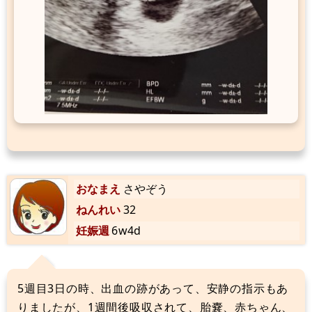
おなまえ
さやぞう
ねんれい
32
妊娠週
6w4d
5週目3日の時、出血の跡があって、安静の指示もあ
りましたが、1週間後吸収されて、胎嚢、赤ちゃん、