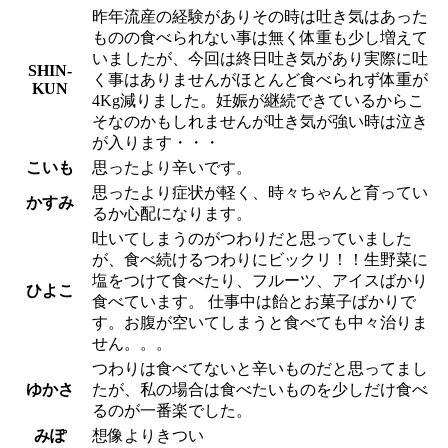
昨年流産の経験がありその時は吐き気はあった
ものの食べられない事は無く体重も少し増えて
いましたが、今回は終日吐き気があり実際に吐
SHIN-
く事はありませんがほとんど食べられず体重が
KUN
4Kg減りました。妊娠が継続できているからこ
そなのかもしれませんが吐き気が強い時は泣き
が入ります・・・
こいも
思ったより辛いです。
思ったより症状が軽く、時々ちゃんと育ってい
かすみ
るか心配になります。
吐いてしまうのがつわりだと思っていました
が、食べ続けるつわりにビックリ！！生野菜に
塩をつけて食べたり、フルーツ、アイスばかり
ひよこ
食べています。 仕事中は飴とお菓子ばかりで
す。お腹が空いてしまうと食べても中々治りま
せん。。。
つわりは食べてないと辛いものだと思ってまし
ゆかさ
たが、私の場合は食べたいものを少しだけ食べ
るのが一番楽でした。
みぽ
想像よりきつい