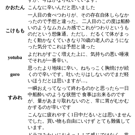
かおたん
こんなに辛いんだと思いました
一人目の食べつわりが、その存在自体しらなか
ったので予想と違った。 二人目のこの度は船酔
いのようなムカムカ感でこれがつわりというも
こけもも
のだという想像通。ただし、だるくて体がまっ
たく動かなくていきなり70歳の老人のようにな
った気分でこれは予想と違った
よだれがすごく増えた上に、気持ちの悪い唾液
yotuba
でそれが一番辛い。
思ったより地味に辛い。ねちっこく胸焼けが続
goro
くので辛いです。吐いたりはしないのでまだ軽
いほうだとは思いますが…。
一瞬おえってなって終わるのかと思ったら一日
中船酔いのような状態で 食事は出来るのです
すみれ
が、量があまり取れないのと、常に胃がむかむ
かするのが辛いです
こんなに疲れやすく1日中だるいとは思いません
でした。買い物も自由にいけず とても難儀して
います。
ドラマみたいにおえっ！！て感じではなく、常