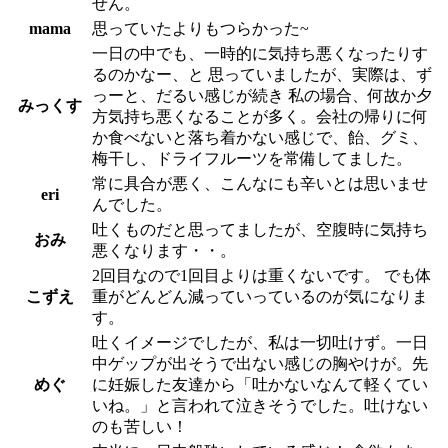
せん。
mama
思っていたよりもつらかった~
一日の中でも、一時的に気持ち悪くなったりす
るのかなー、と 思っていましたが、実際は、ず
っーと、だるい感じが続き 私の場合、何故か夕
みっくす
方気持ち悪くなることが多く。会社の帰りに何
か食べないと落ち着かない感じで、飴、グミ、
梅干し、ドライフルーツを常備してました。
常に具合が悪く、こんなにも辛いとは思いませ
eri
んでした。
吐くものだと思ってましたが、空腹時に気持ち
おみ
悪くなります・・。
2回目なので1回目よりは重くないです。 でも体
こずえ
重がどんどん減っていっているのが気になりま
す。
吐くイメージでしたが、私は一切吐けず。一日
中ゲップが出そうで出ない感じの胸やけが。先
めぐ
に妊娠した友達から「吐かないなんて軽くてい
いね。」と言われて泣きそうでした。吐けない
のも苦しい！