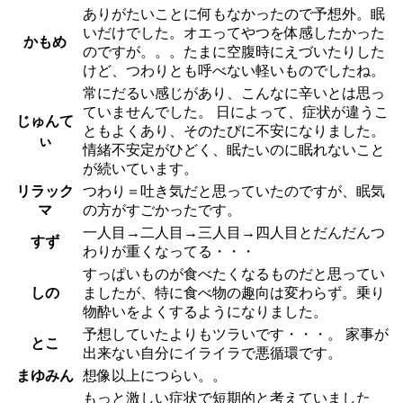
ありがたいことに何もなかったので予想外。眠
いだけでした。オエってやつを体感したかった
かもめ
のですが。。。たまに空腹時にえづいたりした
けど、つわりとも呼べない軽いものでしたね。
常にだるい感じがあり、こんなに辛いとは思っ
ていませんでした。 日によって、症状が違うこ
じゅんて
ともよくあり、そのたびに不安になりました。
ぃ
情緒不安定がひどく、眠たいのに眠れないこと
が続いています。
リラック
つわり＝吐き気だと思っていたのですが、眠気
マ
の方がすごかったです。
一人目→二人目→三人目→四人目とだんだんつ
すず
わりが重くなってる・・・
すっぱいものが食べたくなるものだと思ってい
しの
ましたが、特に食べ物の趣向は変わらず。乗り
物酔いをよくするようになりました。
予想していたよりもツラいです・・・。 家事が
とこ
出来ない自分にイライラで悪循環です。
まゆみん
想像以上につらい。。
もっと激しい症状で短期的と考えていました