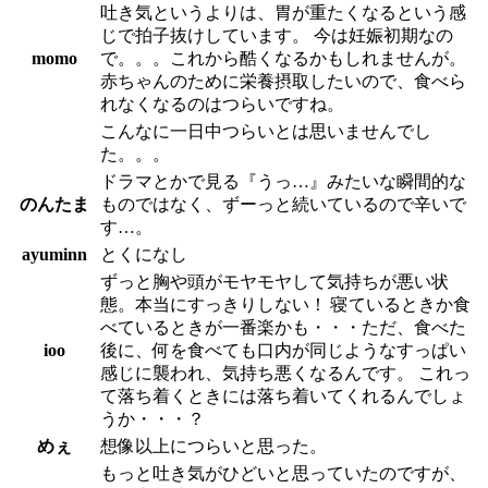
吐き気というよりは、胃が重たくなるという感
じで拍子抜けしています。 今は妊娠初期なの
momo
で。。。これから酷くなるかもしれませんが。
赤ちゃんのために栄養摂取したいので、食べら
れなくなるのはつらいですね。
こんなに一日中つらいとは思いませんでし
た。。。
ドラマとかで見る『うっ…』みたいな瞬間的な
のんたま
ものではなく、ずーっと続いているので辛いで
す…。
ayuminn
とくになし
ずっと胸や頭がモヤモヤして気持ちが悪い状
態。本当にすっきりしない！ 寝ているときか食
べているときが一番楽かも・・・ただ、食べた
ioo
後に、何を食べても口内が同じようなすっぱい
感じに襲われ、気持ち悪くなるんです。 これっ
て落ち着くときには落ち着いてくれるんでしょ
うか・・・？
めぇ
想像以上につらいと思った。
もっと吐き気がひどいと思っていたのですが、