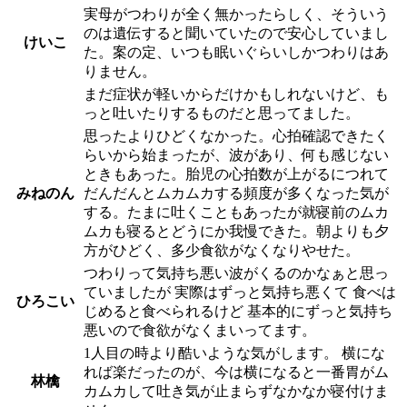
実母がつわりが全く無かったらしく、そういう
のは遺伝すると聞いていたので安心していまし
けいこ
た。案の定、いつも眠いぐらいしかつわりはあ
りません。
まだ症状が軽いからだけかもしれないけど、も
っと吐いたりするものだと思ってました。
思ったよりひどくなかった。心拍確認できたく
らいから始まったが、波があり、何も感じない
ときもあった。胎児の心拍数が上がるにつれて
みねのん
だんだんとムカムカする頻度が多くなった気が
する。たまに吐くこともあったが就寝前のムカ
ムカも寝るとどうにか我慢できた。朝よりも夕
方がひどく、多少食欲がなくなりやせた。
つわりって気持ち悪い波がくるのかなぁと思っ
ていましたが 実際はずっと気持ち悪くて 食べは
ひろこい
じめると食べられるけど 基本的にずっと気持ち
悪いので食欲がなくまいってます。
1人目の時より酷いような気がします。 横にな
れば楽だったのが、今は横になると一番胃がム
林檎
カムカして吐き気が止まらずなかなか寝付けま