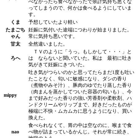
べなかったら食べなかったで余計気持ち悪くな
ってしまうので、何かは食べるようにしていま
す。
くま
予想していたより軽い
たまごち
妊娠に気付いた途端につわりが始まりました。
ゃん
常に気持ち悪いです。
甘太
全然違いました。
ＴＶのように「うっ。もしかして・・・」と
ろへ
は ならないと聞いていた。私は 最初に吐き
気がきて妊娠にきづいた。
吐き気がつらいのかと思ってたらまだ1度も吐い
たことなく、匂いに敏感になり、ダシの香り
（煮物やみそ汁）、豚肉のゆでたり蒸した香り
（肉まんを蒸かしてついた容器の匂いも）、今
mippy
まで好みだった香りの強い芳香剤や柔軟剤、ハ
ンドクリームやリップまで、好きだったものが
極端に不快・ムカムカに思うようになり、買い
換えた。
食べられなくて、胃の中は空なのに、喉まで食
nao
べ物が詰まっているかんじ。それが常に続き、