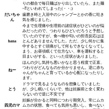
りの都合で毎日麺ばかり出していたら、また麺
~⁇といわれてしまった(・・;)
だいちゃ
歯磨き時と入浴中のシャンプーとかの香に吐き
ん
気を感じました。
今まで生理痛や生理前の諸症状がひどいのが悩
みだったので、つわりもひどいだろうと予想し
ていたのですが、食べ物や匂いの拒否反応はほ
hana
とんどありませんでした。ただ、少し何かに集
中するとすぐ頭痛がして何もできなくなってし
まう、お昼頃眠くて仕方ない、車を運転すると
目まいがする、といった症状がありました。
ほんの少し気持ち悪いかなと思う程度で正直、
つわりがどんなものか分かりません。逆に赤ち
ねー
ゃんがちゃんと育っているか心配になったりし
ます。
ドラマで見るようなものを想像していました
とう
が、少し眠いくらいで、他は妊娠前と全く変わ
らないので逆に不安です
妊娠が分かると同時につわり期突入。常にムカ
四児のマ
ムカの状態。食べても気持ち悪いし、食べない