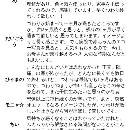
め
理解があり、色々気を使ったり、家事を手伝っ
てくれるので、感謝しています。早くつわり終
わって欲しいー！
つわりが始まって一ヶ月が過ぎたところです
が、 約2ヶ月続くと思うと、残りの1ヶ月が早く
過ぎて欲しいと 思ってしまいます。イメージよ
だいごろ
りも長く感じます。 でも病院で赤ちゃんのエコ
う
ー写真を見ると、 元気をもらえるので、今は、
お母さんが乗り越えるべき 大切な時期なんだと
も思います。
こんなにしんどいとは思わなかった 正直、陣
痛、出産が怖かったが、どんなに長くても数日
ひゃまの
で終わるけど、 つわりは最低でも1ヶ月はある
ので、つわりのほうが怖い 出産したらこの辛さ
を忘れて、また子供生みたいと思うのかなぁ
想像以上に毎日続くのが辛いです。あと、突然
モニャ☆
オエッ！てなるイメージでしたが、つわりが激
しいと吐きながら胃が痙攣して苦しいです。
気持ちが悪くなることはわかっていたけれど、
ちい
ムカムカから解放される時間がないことがこん