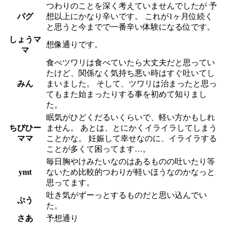
つわりのことを深く考えていませんでしたが 予
パグ
想以上にかなり辛いです。 これが1ヶ月位続く
と思うと今までで一番辛い体験になる位です。
しょうマ
想像通りです。
マ
食べツワリは食べていたら大丈夫だと思ってい
たけど、関係なく気持ち悪い時はすぐ吐いてし
みん
まいました。 そして、ツワリは治まったと思っ
てもまた始まったりする事を初めて知りまし
た。
眠気がひどくだるいくらいで、軽い方かもしれ
ちびひー
ません。 あとは、とにかくイライラしてしまう
ママ
ことかな。 妊娠して幸せなのに、イライラする
ことが多くて困ってます…。
毎日胸やけみたいなのはあるものの吐いたり等
ymt
ないため比較的つわりが軽いほうなのかなっと
思ってます。
吐き気がずーっとするものだと思い込んでい
ぷう
た。
さあ
予想通り