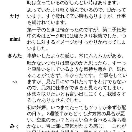
時は立っているのがしんどい時はあります。
思っていたより軽く済んでいるので、助かって
たけ
います。すぐ疲れて辛い時もありますが、仕事
も続けれています。
第一子のときは軽かったのですが、第二子妊娠
中の今はピーク時には寝たきり状態でした。つ
mimi
わりに対するイメージがすっかりかわってしま
いました。
きんた
車酔いしたような感じ。常にムカムカがある。
吐かないつわりは楽なのかと思ったら、ずーっ
と車酔いをしているような気持ち悪さで、逃れ
ることができず、辛かったです。 仕事をしてい
sa
ますが、見た目にやつれたりするわけでもない
ので、元気に仕事ができると見られてしまい、
休憩を取りたいとも言い出しにくく、我慢をす
るしかありませんでした。
初の妊娠。いつまでたってもツワリが来ず心配
の日々。 8週後半からどうも夕方胃の具合が悪
い。空腹のせい？とおもい色々食べるも落ち着
みぅ
かない。胃上部に空気がたまる感じ。 これが