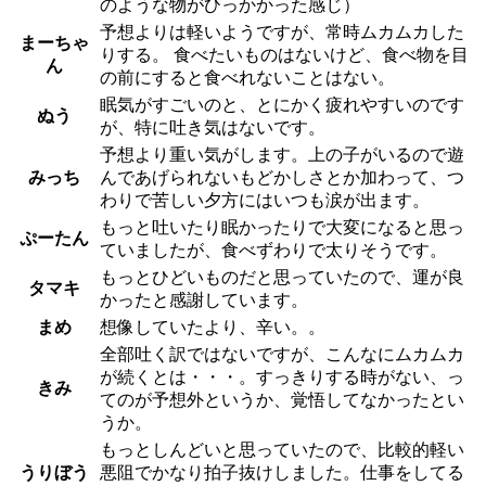
のような物がひっかかった感じ）
予想よりは軽いようですが、常時ムカムカした
まーちゃ
りする。 食べたいものはないけど、食べ物を目
ん
の前にすると食べれないことはない。
眠気がすごいのと、とにかく疲れやすいのです
ぬう
が、特に吐き気はないです。
予想より重い気がします。上の子がいるので遊
みっち
んであげられないもどかしさとか加わって、つ
わりで苦しい夕方にはいつも涙が出ます。
もっと吐いたり眠かったりで大変になると思っ
ぷーたん
ていましたが、食べずわりで太りそうです。
もっとひどいものだと思っていたので、運が良
タマキ
かったと感謝しています。
まめ
想像していたより、辛い。。
全部吐く訳ではないですが、こんなにムカムカ
が続くとは・・・。すっきりする時がない、っ
きみ
てのが予想外というか、覚悟してなかったとい
うか。
もっとしんどいと思っていたので、比較的軽い
うりぼう
悪阻でかなり拍子抜けしました。仕事をしてる