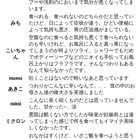
プーや洗剤のにおいまで気分が悪くなってしま
います。
食べれる、食べれないのどちらかだと思ってい
みち
たけど、日によって症状が違う。ひどい便秘に
よって気持ち悪さ、胃の圧迫感がましている。
空腹なのに食べると気持ち悪くて食べられない
のも辛いけれど、お風呂に入ると真っ青になっ
こいちゃ
てしまうのが何よりツライ。シャワーでもだめ
ん
でボディーソープなどのニオイも手伝ってお風
呂上がりはフラフラです。そんなつわりもある
なんて知らなかったです。
mama
吐くことはないので軽いなあと思っています
つわりがこんなに辛いなんて。。。 世の中のお
あきこ
母さん達の偉大さを実感しました
こんなに長く続くものだとは思っていませんで
mimi
した。甘かった~、涙
悪阻は酷くない方でしたが味覚が妊娠前とは違
ミクロン
ってしまった感じで何を食べてもイマイチ美味
しくなかったです。
おなかはすくけど、いざご飯を食べようと思う