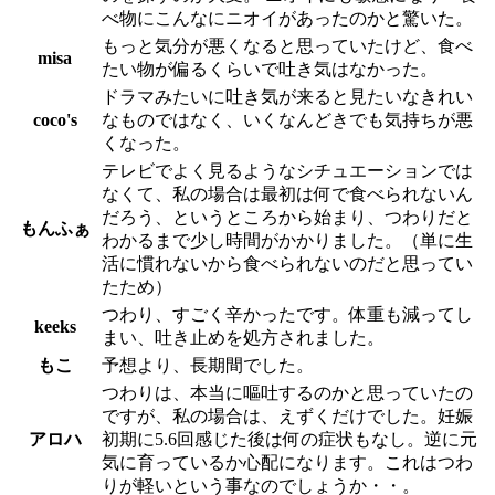
べ物にこんなにニオイがあったのかと驚いた。
もっと気分が悪くなると思っていたけど、食べ
misa
たい物が偏るくらいで吐き気はなかった。
ドラマみたいに吐き気が来ると見たいなきれい
coco's
なものではなく、いくなんどきでも気持ちが悪
くなった。
テレビでよく見るようなシチュエーションでは
なくて、私の場合は最初は何で食べられないん
だろう、というところから始まり、つわりだと
もんふぁ
わかるまで少し時間がかかりました。（単に生
活に慣れないから食べられないのだと思ってい
たため）
つわり、すごく辛かったです。体重も減ってし
keeks
まい、吐き止めを処方されました。
もこ
予想より、長期間でした。
つわりは、本当に嘔吐するのかと思っていたの
ですが、私の場合は、えずくだけでした。妊娠
アロハ
初期に5.6回感じた後は何の症状もなし。逆に元
気に育っているか心配になります。これはつわ
りが軽いという事なのでしょうか・・。