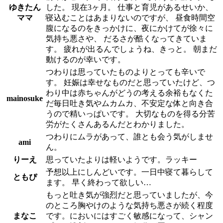
ゆきたん
した。 現在3ヶ月。 仕事と育児があるせいか、
ママ
寝込むことはあまりないのですが、 昼食時間空
腹になるのをきっかけに、夜にかけてが徐々に
気持ち悪さや、 だるさが酷くなってきていま
す。 疲れが出るんでしょうね、きっと。 朝まだ
動けるのが幸いです。
つわりは思っていたものよりとっても辛いで
す。 妊娠は幸せなものだと思っていたけど、つ
わり中は赤ちゃんがどうの考える余裕もなくた
mainosuke
だ毎日吐き気やムカムカ、不安定な体と向き合
うので精いっぱいです。 大切なものを得る分苦
労がたくさんあるんだとわかりました。
つわりにムラがあって、誰とも会う気がしませ
ami
ん。
りーえ
思っていたよりは軽いようです。ラッキー
予想以上にしんどいです。一日中寝て暮らして
ともぴ
ます。 早く終わって欲しい…
もっと吐き気が強烈だと思っていましたが、今
のところ胸やけのような気持ち悪さが続く程度
まなこ
です。においにはすごく敏感になって、シャン