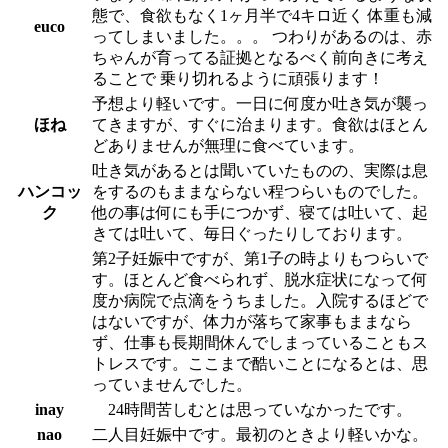
態で、食欲もなく1ヶ月半で4キロ近く 体重も減
euco
ってしまいました。。。 つわりがあるのは、赤
ちゃんが育ってる証拠となるべく前向きに考え
ることで 乗り切れるように頑張ります！
予想より軽いです。一日に何度か吐き気が襲っ
ほね
てきますが、すぐに治まります。食欲はほとん
どありませんが無理に食べています。
吐き気があるとは聞いていたものの、実際は息
ハンコッ
をするのもままならない程つらいものでした。
ク
他の事は何にも手につかず、寝ては吐いて、起
きては吐いて、毎日ぐったりしております。
第2子妊娠中ですが、第1子の時よりもつらいで
す。ほとんど食べられず、脱水症状になって何
度か病院で点滴をうちました。入院するほどで
はないですが、体力が落ちて家事もままなら
ず、仕事も長期間休んでしまっていることもス
トレスです。ここまで酷いことになるとは、思
っていませんでした。
inay
24時間苦しむとは思っていなかったです。
nao
二人目妊娠中です。最初のときより軽いかな。