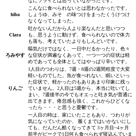
なにツライとは思っていなかったです。
こんなに食べられないとは思わなかったです。
hiba
しょうゆ、みそ の味つけをまったくうけつけ
なくなってしまった。
吐かないんだから人より楽なんだと思いつつ
Clara
も、思うように動けず、食べられないので体力
も落ち、考えていたよりもしんどいです。
嘔気だけではなく、一日中だるかったり、色々
ろみやす
な症状が満遍なくあって、一つ一つの症状は軽
めであっても全体としてはやっぱり辛いです。
1人目のつわりは、7週・8週の2週間程度で大変
軽いものでした。魚が食べれない、眠いといっ
た症状で、軽かったのもありあまり印象に残っ
りんご
ていません。2人目は5週から、本当に吐いてし
まい、7週後半の今でもオエっと吐き気が普通に
出てきます。倦怠感も強く、これからひどくな
ったら・・・と思うと憂鬱です。
一人目の時は、家にいたこともあり、つわりが
気になっていたのか、 履くまではいかないにし
ても、だんだん酷くなってきて 3ヶ月目~4ヶ月
前半がピークで1日何も食べられず寝込んでいま