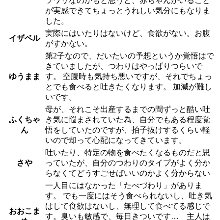
ツワリなのかもと思うと、赤ちゃんがいること
が実感できてちょっとうれしい気分にもなりま
した。
実際にはいたりはないけど、食欲がない。お腹
イザベル
がすかない。
第2子なので、だいたいの予想というか覚悟はで
きていましたが、つわりはやっぱりつらいで
ゆうまま
す。 空腹時も気持ち悪いですが、それでちょっ
とでも食べると吐きたくなります。 加減が難し
いです。
母が、それこそ出産するまでの間ずっと酷い吐
ふくちゃ
き気に悩まされていた為、自分でもある程度覚
ん
悟をしていたのですが、拍子抜けするくらい軽
いので却って心配になってきています。
吐いたり、特定の物を食べたくなるものだと思
さや
っていたが、自分のつわりのタイプがよく分か
らなくてどうすごせばいいのかよく分からない
一人目にはなかった「たべづわり」がありま
す。 でも一度にはそう食べられないし、吐き気
はして食欲はないし、無理して食べてる感じで
おおこま
す。臭いも敏感で、毎日きついです… 主人は