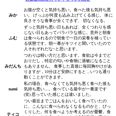
お腹が空くと気持ち悪い。食べた後も気持ち悪
みか
い。 げっぷが何度も込み上げてくる感じ。 体に
良さそうな食事が全くできず、 切なくなる。
ずっと気持ち悪い日もあれば、全くつわりを感
じない日もあってバラバラな感じ。意外と朝食
ふむ
は食べられるので朝食で一日の栄養を補ってい
る状態です。朝一番がキツイと聞いていたので
人それぞれだな~と思います。
つわりは軽い方だと思います。食欲は今までど
おりだし，特定の匂いや食物に過敏になること
みだんち
もありません。 食事した直後に毎回胸やけがあ
りますが，10分ほど安静にすると，いつも通り
動くことができます。
私の場合、食べなくても気持ち悪く食べた後も
nami
気持ち悪い…。食べている最中が一番楽です
(笑) 思っていた感じとは違いました。
つい最近までごはんをおいしく食べていたの
に、こんなに食べられなくなるものかと、びっ
くりした。何を食べようか考えるのが憂鬱。食
ティコ