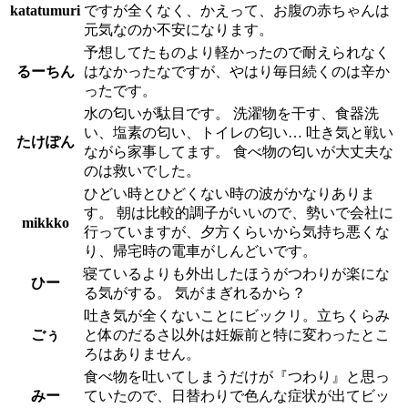
katatumuri
ですが全くなく、かえって、お腹の赤ちゃんは
元気なのか不安になります。
予想してたものより軽かったので耐えられなく
るーちん
はなかったなですが、やはり毎日続くのは辛か
ったです。
水の匂いが駄目です。 洗濯物を干す、食器洗
い、塩素の匂い、トイレの匂い… 吐き気と戦い
たけぽん
ながら家事してます。 食べ物の匂いが大丈夫な
のは救いでした。
ひどい時とひどくない時の波がかなりありま
す。 朝は比較的調子がいいので、勢いで会社に
mikkko
行っていますが、夕方くらいから気持ち悪くな
り、帰宅時の電車がしんどいです。
寝ているよりも外出したほうがつわりが楽にな
ひー
る気がする。 気がまぎれるから？
吐き気が全くないことにビックリ。立ちくらみ
ごぅ
と体のだるさ以外は妊娠前と特に変わったとこ
ろはありません。
食べ物を吐いてしまうだけが『つわり』と思っ
みー
ていたので、日替わりで色んな症状が出てビッ