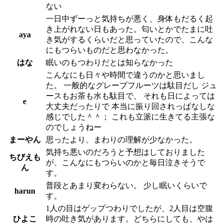
ない
一日中ずーっと気持ちが悪く、身体もだるく起
き上がれない日もあった。匂いとかでたまに吐
aya
き気がするくらいだと思っていたので、こんな
にもつらいものだと思わなかった。
はな
眠いのもつわりだとは知らなかった
こんなにも日々や時間で違うのかと思いまし
た。 一般的なグレープフルーツは駄目だし ジュ
ースもお茶も水も駄目で、 それも日によっては
e
大丈夫だったりで 本当に振り回されっぱなしな
感じでした＾＾； これも立派に生きてる主張な
のでしょうねー
まーやん
思ったより、まわりの理解が少なかった。
気持ち悪いのだろうと予想はしておりました
ちびえも
が、こんなにもつらいのかと毎日泣きそうで
ん
す。
普段とあまり変わらない。 少し眠いくらいで
harun
す。
1人の目はゲップつわりでしたが、2人目は空腹
ひよこ
時の吐き気があります。どちらにしても、やは