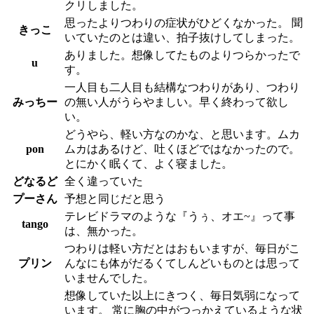
クリしました。
思ったよりつわりの症状がひどくなかった。 聞
きっこ
いていたのとは違い、拍子抜けしてしまった。
ありました。想像してたものよりつらかったで
u
す。
一人目も二人目も結構なつわりがあり、つわり
みっちー
の無い人がうらやましい。早く終わって欲し
い。
どうやら、軽い方なのかな、と思います。ムカ
pon
ムカはあるけど、吐くほどではなかったので。
とにかく眠くて、よく寝ました。
どなるど
全く違っていた
プーさん
予想と同じだと思う
テレビドラマのような『うぅ、オエ~』って事
tango
は、無かった。
つわりは軽い方だとはおもいますが、毎日がこ
プリン
んなにも体がだるくてしんどいものとは思って
いませんでした。
想像していた以上にきつく、毎日気弱になって
います。 常に胸の中がつっかえているような状