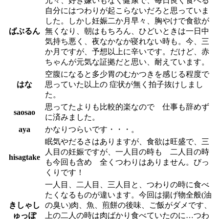
元々、好き嫌いもなく健康で、毎日良く食べる
自分にはつわりが起こらないだろと思っていま
した。しかし妊娠二か月早々、胸やけで食欲が
ばぶるん
無くなり、朝はもちろん、ひどいときは一日中
気持ち悪く、夜なかなか寝れない時も。今、三
か月ですが、予想以上に辛いです。だけど、赤
ちゃんが元気な証拠だと思い、耐えています。
空腹になると多少胃のむかつきを感じる程度で
はな
思っていた以上の 症状が無く拍子抜けしまし
た。
思ってたよりも比較的楽なので 仕事も辞めず
saosao
に済みました。
aya
かなりつらいです・・・。
眠気やだるさはありますが、食欲は旺盛で、三
人目の妊娠ですが、一人目の時も 二人目の時
hisagtake
も今回も含め 全くつわりはありません。びっ
くりです！
一人目、二人目、三人目と、つわりの時に食べ
たくなるものが違います。今回は揚げ物全般(油
きしゃし
の臭い)肉、魚、煎餅の後味、ご飯がダメです、
ゅっぽ
上の二人の時は肉ばかり食べていたのに…つわ