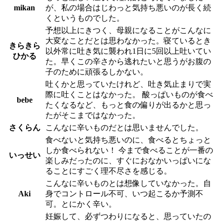
mikan
が、私の場合はじわっと気持ち悪いのが長く続
くというものでした。
予想以上にきつく、母親になることがこんなに
大変なことだとは思わなかった。寝ているとき
きらきら
以外常に吐き気に襲われ1日に5回以上吐いてい
ひかる
た。早くこの辛さから逃れたいと思うがお腹の
子のために頑張るしかない。
吐くかと思っていたけれど、吐き気止まりで実
際に吐くことはなかった。 酸っぱいものが食べ
bebe
たくなるなど、もっと食の偏りが出るかと思っ
たがそこまではなかった。
さくらん
こんなに辛いものだとは思いませんでした。
食べないと気持ち悪いのに、食べるとちょっと
しか食べられない！ 今まで食べることが一番の
いっせい
楽しみだったのに、すぐにおなかいっぱいにな
ることにすごく理不尽さを感じる。
こんなに辛いものとは想像していなかった。自
Aki
身でコントロール不可、いつ起こるか予測不
可。とにかく辛い。
妊娠して、必ずつわりになると、思っていたの