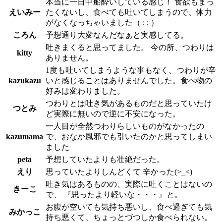
本当に一日中船酔いしている感じ！ 食欲もまっ
えいみー
たくないし、食べても吐いてしまうので、体力
がなくなっちゃいました（ ; ; ）
ころん
予想通り大変なんだなぁと実感してる。
吐きまくると思ってました。 今の所、つわりは
kitty
ありません。
1度も吐いてしまうような事もなく、つわりが辛
kazukazu
いと感じることはありませんでした。食べ物の
好みは変わりました。
つわりとは吐き気があるものだと思っていたけ
つとみ
ど実際に無いので逆に不安になった。
一人目が全然つわりらしいものがなかったの
kazumama
で、おなか風邪でも引いたのかと思ってしまい
ました
peta
予想していたよりも壮絶だった。
えり
思っていたよりしんどくて 辛かった(>_<)
吐き気はあるものの、実際に吐くことはないの
きーこ
で、 『思ったより軽いな・・・』と。
お腹が空いても気持ち悪いし、食べ過ぎても気
みかっこ
持ち悪くて、ちょっとづつしか食べられない。