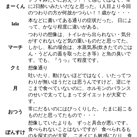
まーくん
に2日酔いみたいだなと思った。1人目より今回
のつわりの方が何故かつらい！！歳かな・・・
本などに書いてある通りの症状だった。 日によ
lala
って、かなり程度に違いがある。
つわりの想像は、トイレから出られない・気分
がすぐれないなど気の重いものだと思ってた。
マーチ
しかし、私の場合は、水蒸気系(炊きたてのごは
ん・うどんの蓋を取ったとき等）と魚の臭いで
す。でも、『うっ』て程度です。
クミ
想像通り
吐いたり、動けないほどではなく、いたってつ
わりが無いほうだとは思うんですけど、逆にそ
月
こまで食べていないのに、ホルモンのバランス
のせいで太ってしまってダイエットが大変で
す。
常にだるいのにはびっくりした。 たまに起こる
おつう
ものだと思ってたもので・・・
想像していたよりも ずっと具合が悪いです。
食べられないことはないですが 食べられるも
ぽんすけ
のを探すのが大変。 ニオイにも敏感になり 食