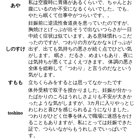
私は空腹時に胃痛があるくらいで、ちゃんとお
あや
腹にいるのか不安になるくらいでした。でも、
やたら眠くて仕事中がつらいです。。
妊娠前に逆流性食道炎を患っていたのですが、
胸焼けとげっぷが出そうで出ないつらさが一日
中続く症状は似ています。ある意味慣れっこだ
ったのですが、つわりの方がなかなｋげっぷが
しのすけ
出ず、出ても気持ちの悪さが続く点でひどい気
がします。 眠さ、だるさ、めまいもあり、夜に
は気持ちが悪くてよくえづきます。 体調の悪さ
全体を総称して「つわり」と言うのだなという
気がします。
すもも
立ちくらみをするとは思ってなかったです
体外受精で双子を授かりました。妊娠が分かっ
たばかりのころはうれしさよりも不安が大きか
ったような気がしますが、3カ月に入りやっとじ
わじわと喜びを感じられるようになりました。
toshino
つわりがひどく仕事を休んで職場に迷惑をかけ
ることもありますが、私にとっては妊娠できた
証で、つらいながらもうれしさでいっぱいで
す。