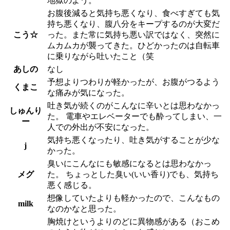
地獄のよう。
お腹後減ると気持ち悪くなり、食べすぎても気
持ち悪くなり、腹八分をキープするのが大変だ
こう☆
った。また常に気持ち悪い訳ではなく、突然に
ムカムカが襲ってきた。ひどかったのは自転車
に乗りながら吐いたこと（笑
あしの
なし
予想よりつわりが軽かったが、お腹がつるよう
くまこ
な痛みが気になった。
吐き気が続くのがこんなに辛いとは思わなかっ
しゅんり
た。 電車やエレベーターでも酔ってしまい、一
ー
人での外出が不安になった。
気持ち悪くなったり、吐き気がすることが少な
j
かった。
臭いにこんなにも敏感になるとは思わなかっ
メグ
た。 ちょっとした臭い(いい香り)でも、気持ち
悪く感じる。
想像していたよりも軽かったので、こんなもの
milk
なのかなと思った。
胸焼けというよりのどに異物感がある（おこめ