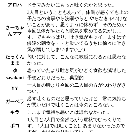
アロハ
ドラマみたいにもっと吐くのかと思った。
3人目ということもあって、体調が悪くても上の
子たちの食事やら洗濯やらと やらなきゃいけな
いことがあり、思うように休めず、そのためか
さーちゃ
今回は体がやたらと眠気を求めてる気がしま
んママ
す。でもやっぱり、吐き気がキツイ。まずは子
供達の朝食を・・と動いてるうちに徐々に吐き
気が増してしまいます(>_<)
たっくん
匂いに対して、こんなに敏感になるとは思わな
まま
かった。
ゆ
思っていたより吐き気がひどく食欲も減退した
sayakani
予想どおりだった。典型的
一人目の時より今回の二人目の方がつわりがき
YY
つい。
必ず吐くものだと思っていたけど、常に気持ち
ガーベラ
が悪いだけで吐くことは今のところない。
キラ
ここまで気持ち悪いとは思わなかった。
1人目と2人目で全然ちがう症状でびっくりで
ポコ
す。 1人目では吐くことはあまりなかったので
すが、今はかなり吐いています。