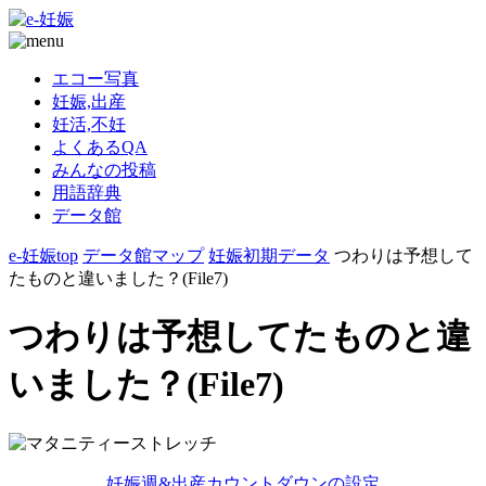
エコー写真
妊娠,出産
妊活,不妊
よくあるQA
みんなの投稿
用語辞典
データ館
e-妊娠top
データ館マップ
妊娠初期データ
つわりは予想して
たものと違いました？(File7)
つわりは予想してたものと違
いました？(File7)
妊娠週&出産カウントダウンの設定