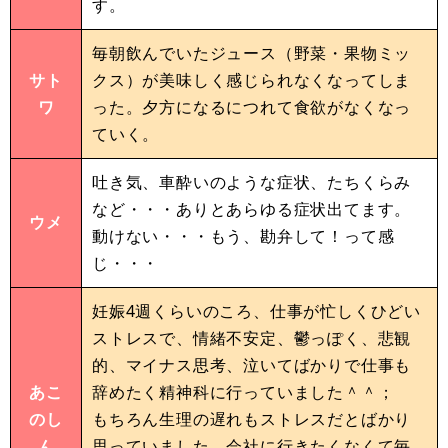
す。
毎朝飲んでいたジュース（野菜・果物ミッ
サト
クス）が美味しく感じられなくなってしま
ワ
った。夕方になるにつれて食欲がなくなっ
ていく。
吐き気、車酔いのような症状、たちくらみ
など・・・ありとあらゆる症状出てます。
ウメ
動けない・・・もう、勘弁して！って感
じ・・・
妊娠4週くらいのころ、仕事が忙しくひどい
ストレスで、情緒不安定、鬱っぽく、悲観
的、マイナス思考、泣いてばかりで仕事も
あこ
辞めたく精神科に行っていました＾＾；
のし
もちろん生理の遅れもストレスだとばかり
ん
思っていました。会社に行きたくなくて毎