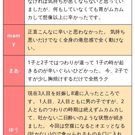
なければ気持ちが悪くならないと思ってい
ましたが、何もしていなくても胃がムカム
カして想像以上に辛かったです。
正直こんなに辛いと思わなかった。 気持ち
mam
悪いだけでなく全身の倦怠感で全く動けな
y
い。
1子と2子ではつわりが違って 1子の時が起
まあ
きるのが辛いぐらいひどかった。 今、2子で
すが少し胸焼けするだけで全然ラク
現在3人目を妊娠し8週に入ったところで
す。 1人目、2人目ともに男の子ですが、2
人とものつわりの時期は絶えずムカムカし
て、吐かない二日酔いのような状態が続き
ました。 今回は空腹になるとオエッとなる
ゆう
(吐かない)ので食べられるものを口に入れ