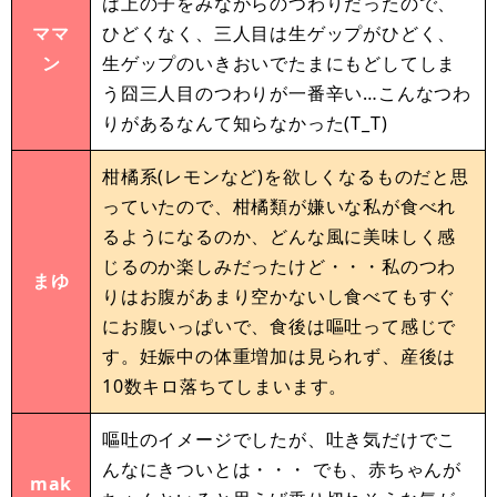
は上の子をみながらのつわりだったので、
ママ
ひどくなく、三人目は生ゲップがひどく、
ン
生ゲップのいきおいでたまにもどしてしま
う囧三人目のつわりが一番辛い…こんなつわ
りがあるなんて知らなかった(T_T)
柑橘系(レモンなど)を欲しくなるものだと思
っていたので、柑橘類が嫌いな私が食べれ
るようになるのか、どんな風に美味しく感
じるのか楽しみだったけど・・・私のつわ
まゆ
りはお腹があまり空かないし食べてもすぐ
にお腹いっぱいで、食後は嘔吐って感じで
す。妊娠中の体重増加は見られず、産後は
10数キロ落ちてしまいます。
嘔吐のイメージでしたが、吐き気だけでこ
んなにきついとは・・・ でも、赤ちゃんが
mak