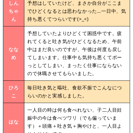
しん
予想はしていたけど、まさか自分がここま
ちゃ
でひどくなるとは思わなかった…一日中、気
ん
持ち悪くてつらいです(>_<)
予想していたよりひどくて困惑中です。疲
れてくると吐き気がひどくなるため、午前
なな
中はまだ良いのですが、午後は何度も戻し
め
てしまいます。仕事中も気持ち悪くてボー
っとしてしまい、まったく仕事にならない
ので休職させてもらいました。
ひろ
毎日吐き気と嘔吐、食欲不振でこんなにつ
こ
らいのかと実感しました。
一人目の時は何も食べれない、子二人目妊
娠中の今は食べツワリ（でも偏っていま
はな
す）＋頭痛＋吐き気＋胸やけと、一人目よ