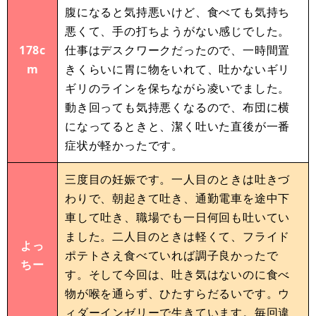
腹になると気持悪いけど、食べても気持ち
悪くて、手の打ちようがない感じでした。
178c
仕事はデスクワークだったので、一時間置
m
きくらいに胃に物をいれて、吐かないギリ
ギリのラインを保ちながら凌いでました。
動き回っても気持悪くなるので、布団に横
になってるときと、潔く吐いた直後が一番
症状が軽かったです。
三度目の妊娠です。一人目のときは吐きづ
わりで、朝起きて吐き、通勤電車を途中下
車して吐き、職場でも一日何回も吐いてい
ました。二人目のときは軽くて、フライド
よっ
ポテトさえ食べていれば調子良かったで
ちー
す。そして今回は、吐き気はないのに食べ
物が喉を通らず、ひたすらだるいです。ウ
ィダーインゼリーで生きています。毎回違