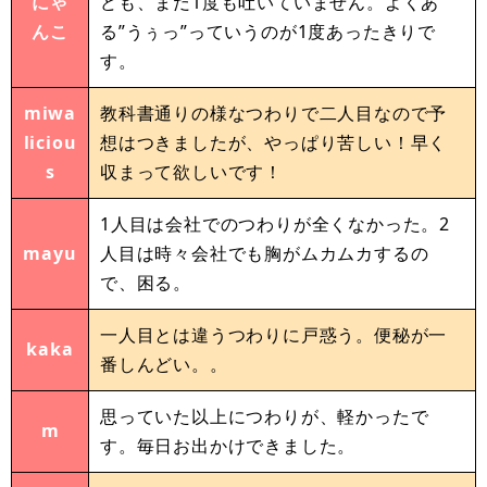
にゃ
ども、まだ1度も吐いていません。よくあ
んこ
る”うぅっ”っていうのが1度あったきりで
す。
miwa
教科書通りの様なつわりで二人目なので予
liciou
想はつきましたが、やっぱり苦しい！早く
s
収まって欲しいです！
1人目は会社でのつわりが全くなかった。2
mayu
人目は時々会社でも胸がムカムカするの
で、困る。
一人目とは違うつわりに戸惑う。便秘が一
kaka
番しんどい。。
思っていた以上につわりが、軽かったで
m
す。毎日お出かけできました。