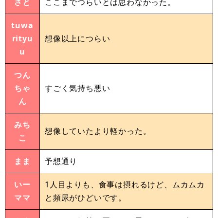
さと
ここまでつらいとは思わなかった。
tuwa
rityu
想像以上につらい
u
つん
ちゃ
すごく気持ち悪い
ん
みち
想像していたより軽かった。
こ
まま
予想通り
いー
1人目よりも、食事は摂れるけど、ムカムカ
ママ
と頻尿がひどいです。