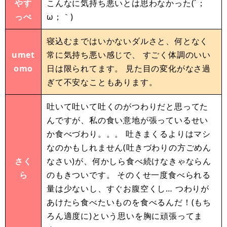
やす
こんなに気持ち悪いとは思わなかった(´；
っぺ
ω；｀)
寝込むまではいかないダルさと、何となく
umet
常に気持ち悪い感じで、 すごく体調のいい
omo
日は限られてます。 見た目の変化がなさ過
ぎて不安なこともあります。
吐いて吐いて吐くのがつわりだと思ってた
んですが、私の食い意地が張っているせい
か食べづわり。。。 吐きまくるよりはマシ
なのかもしれません(吐きづわりの方ごめん
さく
なさい)が、何かしら食べ続けなきゃならん
ら
のもきついです。 そのくせ一度食べられる
量は少ないし、すぐお腹空くし… つわりが
あけたら食べたいものを食べるんだ！(もち
ろん適度に)という思いを胸に頑張ってま