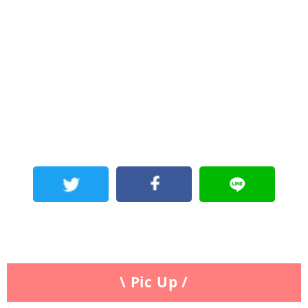
\ Pic Up /