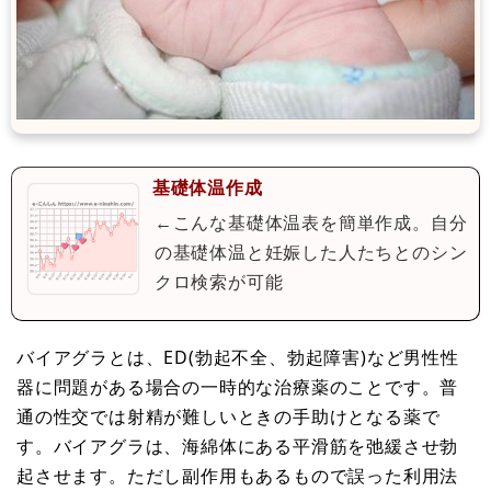
基礎体温作成
←こんな基礎体温表を簡単作成。自分
の基礎体温と妊娠した人たちとのシン
クロ検索が可能
バイアグラとは、ED(勃起不全、勃起障害)など男性性
器に問題がある場合の一時的な治療薬のことです。普
通の性交では射精が難しいときの手助けとなる薬で
す。バイアグラは、海綿体にある平滑筋を弛緩させ勃
起させます。ただし副作用もあるもので誤った利用法