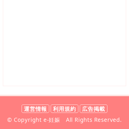
運営情報
利用規約
広告掲載
© Copyright e-妊娠 All Rights Reserved.