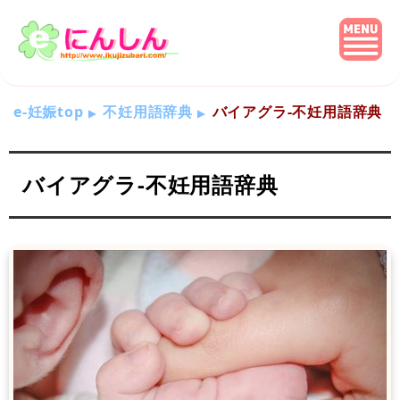
e-妊娠top
不妊用語辞典
バイアグラ-不妊用語辞典
バイアグラ-不妊用語辞典