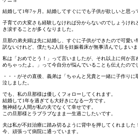
結婚して1年7ヶ月。結婚してすぐにでも子供が欲しいと思っ
子育ての大変さも経験しなければ分からないのでしょうけれ
き涙することが多くなりました。
旦那の弟夫婦は先に結婚し、すぐに子供ができたので可愛い
訳ないけれど、僕たち2人目を妊娠着床が無事済んでしまい
私は「おめでとう！」って言いましたが、それ以上に何か言
めちゃったよ。」って今自分が悩んでいることも伝えたので
・・・がその直後、義弟は「ちゃんと兄貴と一緒に子作りに
泣しました。
でも、私の旦那様は優しくフォローしてくれます。
結婚して1年を過ぎても大好きになる一方です。
無神経な人間が私の夫でなくて幸せです。
この旦那様とラブラブなまま一生過ごしたいです。
夫は私が不妊治療に踏み切るように背中を押してくれました
今、頑張って病院に通っています。