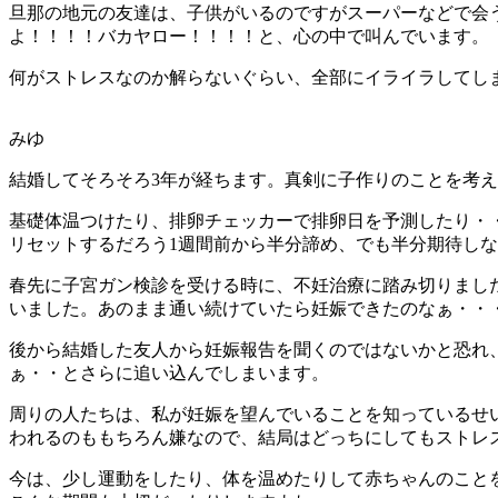
旦那の地元の友達は、子供がいるのですがスーパーなどで会
よ！！！！バカヤロー！！！！と、心の中で叫んでいます。
何がストレスなのか解らないぐらい、全部にイライラしてしま
みゆ
結婚してそろそろ3年が経ちます。真剣に子作りのことを考
基礎体温つけたり、排卵チェッカーで排卵日を予測したり・
リセットするだろう1週間前から半分諦め、でも半分期待し
春先に子宮ガン検診を受ける時に、不妊治療に踏み切りまし
いました。あのまま通い続けていたら妊娠できたのなぁ・・
後から結婚した友人から妊娠報告を聞くのではないかと恐れ
ぁ・・とさらに追い込んでしまいます。
周りの人たちは、私が妊娠を望んでいることを知っているせ
われるのももちろん嫌なので、結局はどっちにしてもストレ
今は、少し運動をしたり、体を温めたりして赤ちゃんのこと