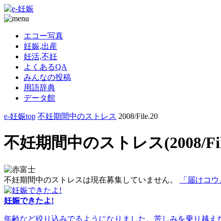
エコー写真
妊娠,出産
妊活,不妊
よくあるQA
みんなの投稿
用語辞典
データ館
e-妊娠top
不妊期間中のストレス
2008/File.20
不妊期間中のストレス(2008/File
不妊期間中のストレスは現在募集していません。
「届けコウ
妊娠できたよ!
年齢など絞り込みでるようになりました。苦しみを乗り越えた人