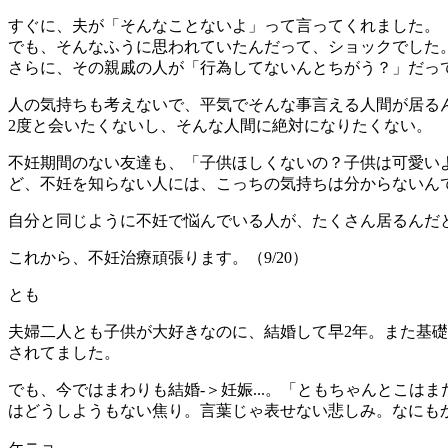
すぐに、夫が「そんなことないよ」って言ってくれました。
でも、そんなふうに思われていたんだって、ショックでした
さらに、その親戚の人が「行為してないんとちがう？」だっ
人の気持ちも考えないで、平気でそんな事言える人間が居る
2度と会いたくないし、そんな人間に絶対になりたくない。
不妊期間のない友達も、「子供ほしくないの？子供は可愛い
ど、不妊を知らない人には、こっちの気持ちは分からないん
自分と同じように不妊で悩んでいる人が、たくさん居るんだ
これから、不妊治療頑張ります。（9/20）
とも
夫婦二人とも子供が大好きなのに、結婚して早2年。また基
されてました。
でも、今ではまわりも結婚-＞妊娠...。「ともちゃんとこ
はどうしようもない焦り。言葉じゃ表せない悲しみ。なにもか
ケニョ