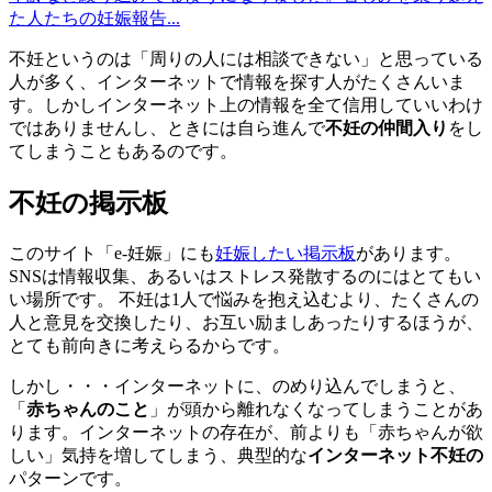
た人たちの妊娠報告...
不妊というのは「周りの人には相談できない」と思っている
人が多く、インターネットで情報を探す人がたくさんいま
す。しかしインターネット上の情報を全て信用していいわけ
ではありませんし、ときには自ら進んで
不妊の仲間入り
をし
てしまうこともあるのです。
不妊の掲示板
このサイト「e-妊娠」にも
妊娠したい掲示板
があります。
SNSは情報収集、あるいはストレス発散するのにはとてもい
い場所です。 不妊は1人で悩みを抱え込むより、たくさんの
人と意見を交換したり、お互い励ましあったりするほうが、
とても前向きに考えらるからです。
しかし・・・インターネットに、のめり込んでしまうと、
「
赤ちゃんのこと
」が頭から離れなくなってしまうことがあ
ります。インターネットの存在が、前よりも「赤ちゃんが欲
しい」気持を増してしまう、典型的な
インターネット不妊の
パターンです。