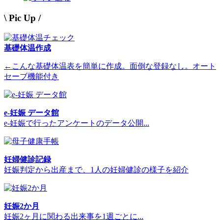
\ Pic Up /
基礎体温作成
←こんな基礎体温表を簡単に作成。面倒な登録なし。オート
セーブ機能付き
e-妊娠 データ館
e-妊娠で行ったアンケートのデータ公開...
妊婦健診記録
妊娠判定から出産まで、1人の妊婦健診の様子を紹介
妊娠2か月
妊娠2ヶ月に関わる出来事を1週ごとに...