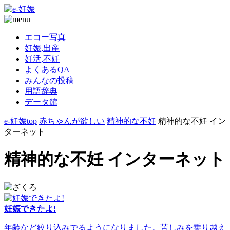
エコー写真
妊娠,出産
妊活,不妊
よくあるQA
みんなの投稿
用語辞典
データ館
e-妊娠top
赤ちゃんが欲しい
精神的な不妊
精神的な不妊 イン
ターネット
精神的な不妊 インターネット
妊娠できたよ!
年齢など絞り込みでるようになりました。苦しみを乗り越え